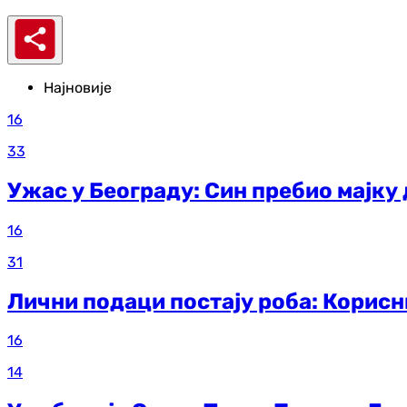
Најновије
16
33
Ужас у Београду: Син пребио мајку д
16
31
Лични подаци постају роба: Корис
16
14