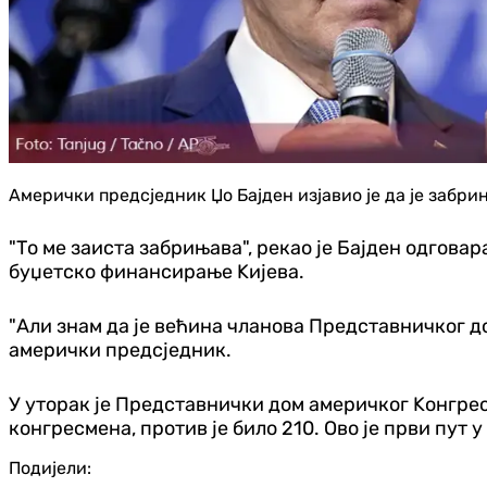
Амерички предсједник Џо Бајден изјавио је да је забри
"То ме заиста забрињава", рекао је Бајден одгов
буџетско финансирање Kијева.
"Али знам да је већина чланова Представничког до
амерички предсједник.
У уторак је Представнички дом америчког Kонгрес
конгресмена, против је било 210. Ово је први пут
Подијели: