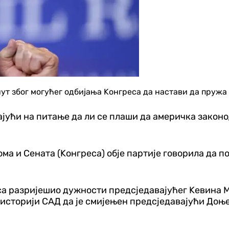
нут због могућег одбијања Kонгреса да настави да пружа
арајући на питање да ли се плаши да америчка зако
ма и Сената (Kонгреса) обје партије говорила да п
а разријешио дужности предсједавајућег Kевина Ма
 у историји САД да је смијењен предсједавајући Доњ