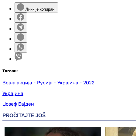
Линк је копиран!
Таг
ови
:
Војна акција - Русија - Украјина - 2022
Украјина
Џозеф Бајден