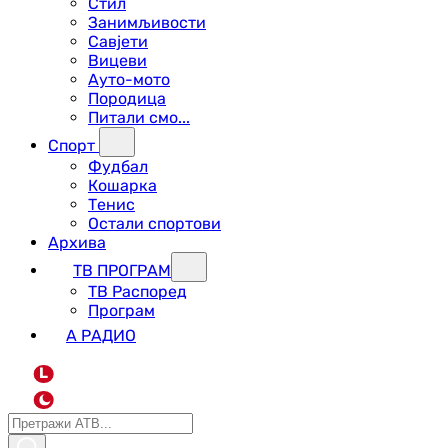
Стил
Занимљивости
Савјети
Вицеви
Ауто-мото
Породица
Питали смо...
Спорт
Фудбал
Кошарка
Тенис
Остали спортови
Архива
ТВ ПРОГРАМ
ТВ Распоред
Програм
А РАДИО
L