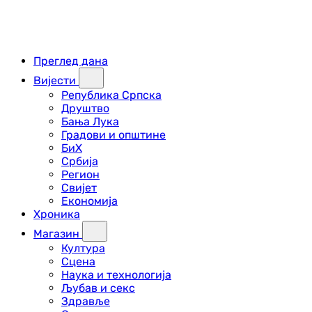
Преглед дана
Вијести
Република Српска
Друштво
Бања Лука
Градови и општине
БиХ
Србија
Регион
Свијет
Економија
Хроника
Магазин
Култура
Сцена
Наука и технологија
Љубав и секс
Здравље