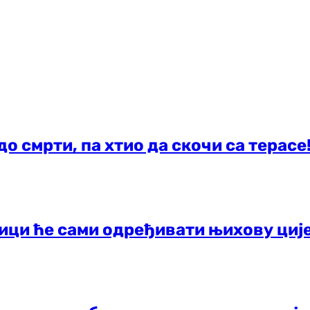
о смрти, па хтио да скочи са терасе
ници ће сами одређивати њихову циј