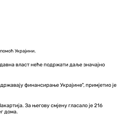
 помоћ Украјини.
нодавна власт неће подржати даље значајно
одржавају финансирање Украјине", примјетио је
картија. За његову смјену гласало је 216
ег дома.