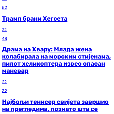
52
Трамп брани Хегсета
22
43
Драма на Хвару: Млада жена
колабирала на морским стијенама,
пилот хеликоптера извео опасан
маневар
22
32
Најбољи тенисер свијета завршио
на прегледима, познато шта се