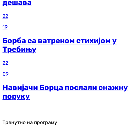
дешава
22
19
Борба са ватреном стихијом у
Требињу
22
09
Навијачи Борца послали снажну
поруку
Тренутно на програму