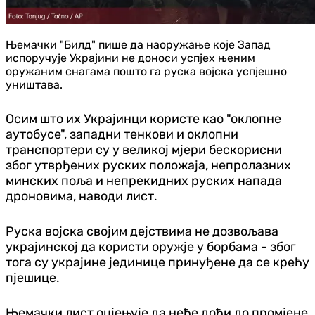
Њемачки "Билд" пише да наоружање које Запад
испоручује Украјини не доноси успјех њеним
оружаним снагама пошто га руска војска успјешно
уништава.
Осим што их Украјинци користе као "оклопне
аутобусе", западни тенкови и оклопни
транспортери су у великој мјери бескорисни
због утврђених руских положаја, непролазних
минских поља и непрекидних руских напада
дроновима, наводи лист.
Руска војска својим дејствима не дозвољава
украјинској да користи оружје у борбама - због
тога су украјине јединице принуђене да се крећу
пјешице.
Њемачки лист оцјењује да неће доћи до промјене