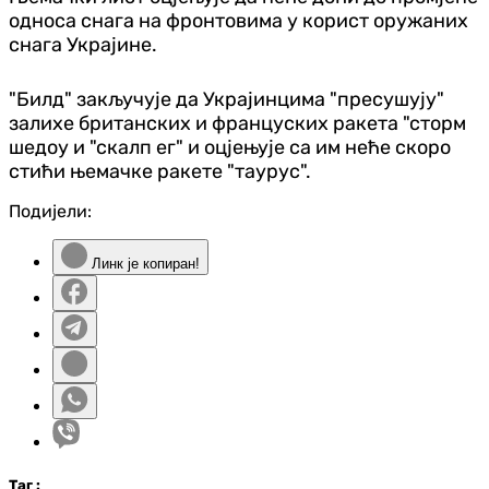
односа снага на фронтовима у корист оружаних
снага Украјине.
"Билд" закључује да Украјинцима "пресушују"
залихе британских и француских ракета "сторм
шедоу и "скалп ег" и оцјењује са им неће скоро
стићи њемачке ракете "таурус".
Подијели:
Линк је копиран!
Таг
: