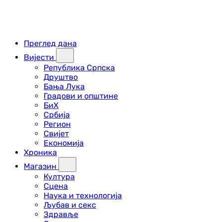
Преглед дана
Вијести
Република Српска
Друштво
Бања Лука
Градови и општине
БиХ
Србија
Регион
Свијет
Економија
Хроника
Магазин
Култура
Сцена
Наука и технологија
Љубав и секс
Здравље