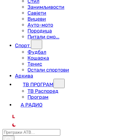
Стил
Занимљивости
Савјети
Вицеви
Ауто-мото
Породица
Питали смо...
Спорт
Фудбал
Кошарка
Тенис
Остали спортови
Архива
ТВ ПРОГРАМ
ТВ Распоред
Програм
А РАДИО
L