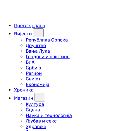
Преглед дана
Вијести
Република Српска
Друштво
Бања Лука
Градови и општине
БиХ
Србија
Регион
Свијет
Економија
Хроника
Магазин
Култура
Сцена
Наука и технологија
Љубав и секс
Здравље