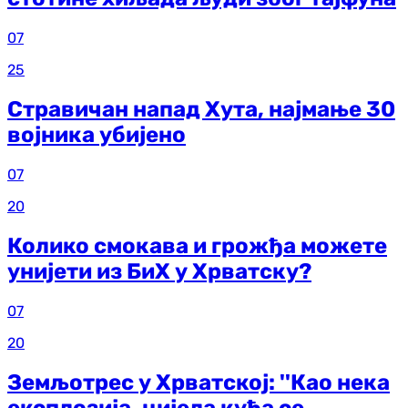
07
25
Стравичан напад Хута, најмање 30
војника убијено
07
20
Колико смокава и грожђа можете
унијети из БиХ у Хрватску?
07
20
Земљотрес у Хрватској: ''Као нека
експлозија, цијела кућа се