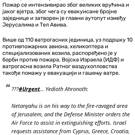
Пожар се интензивирао због великих врућина и
јаког вjетра, због чега су евакуисане бројне
заједнице и затворен је главни аутопут између
Јерусалима и Тел Авива.
Више од 110 ватрогасних јединица, уз подршку 10
противпожарних авиона, хеликоптера и
специјализованих возила, распоређено је у
борби против пожара. Војска Израела (ИДФ) и
ватрогасна возила Ратног ваздухопловства
такође помажу у евакуацији и гашењу ватре.
???
#Urgent
… Yedioth Ahronoth:
Netanyahu is on his way to the fire-ravaged area
of Jerusalem, and the Defense Minister orders the
Air Force to assist in extinguishing efforts. Israel
requests assistance from Cyprus, Greece, Croatia,