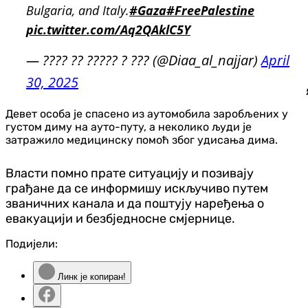
Bulgaria, and Italy.
#Gaza
#FreePalestine
pic.twitter.com/Aq2QAklC5Y
— ???? ?? ????? ? ??? (@Diaa_al_najjar)
April
30, 2025
Девет особа је спасено из аутомобила заробљених у
густом диму на ауто-путу, а неколико људи је
затражило медицинску помоћ због удисања дима.
Власти помно прате ситуацију и позивају
грађане да се информишу искључиво путем
званичних канала и да поштују наређења о
евакуацији и безбjедносне смjернице.
Подијели:
Линк је копиран!