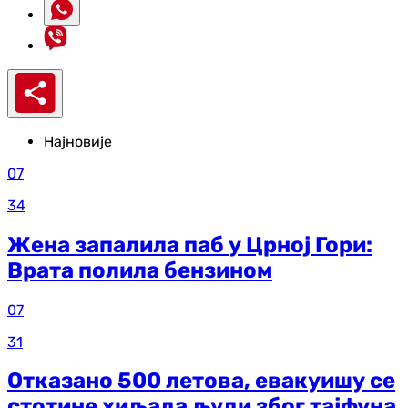
Најновије
07
34
Жена запалила паб у Црној Гори:
Врата полила бензином
07
31
Отказано 500 летова, евакуишу се
стотине хиљада људи због тајфуна