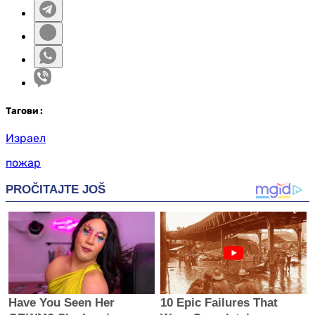
Таг
ови
:
Израел
пожар