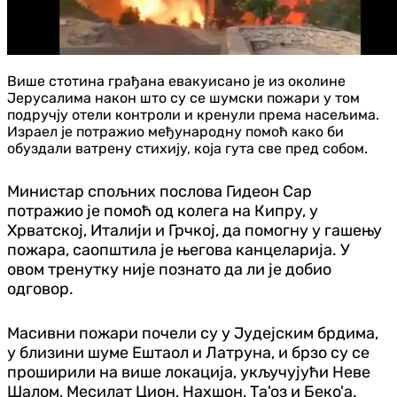
Више стотина грађана евакуисано је из околине
Јерусалима након што су се шумски пожари у том
подручју отели контроли и кренули према насељима.
Израел је потражио међународну помоћ како би
обуздали ватрену стихију, која гута све пред собом.
Министар спољних послова Гидеон Сар
потражио је помоћ од колега на Кипру, у
Хрватској, Италији и Грчкој, да помогну у гашењу
пожара, саопштила је његова канцеларија. У
овом тренутку није познато да ли је добио
одговор.
Масивни пожари почели су у Јудејским брдима,
у близини шуме Ештаол и Латруна, и брзо су се
проширили на више локација, укључујући Неве
Шалом, Месилат Цион, Нахшон, Та'оз и Беко'а.