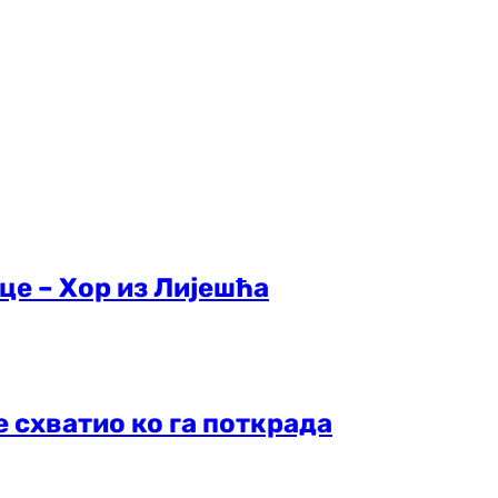
це – Хор из Лијешћа
е схватио ко га поткрада