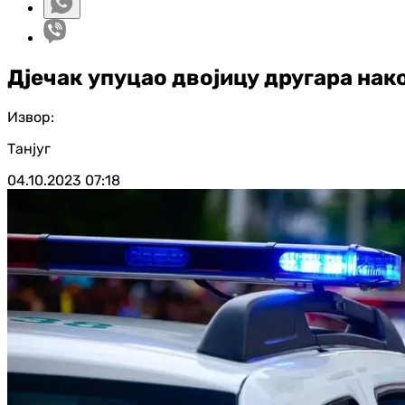
Дјечак упуцао двојицу другара нак
Извор:
Танјуг
04.10.2023
07:18