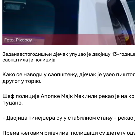
Једанаестогодишњи дјечак упуцао је двојицу 13-годишњ
саопштила је полиција.
Како се наводи у саопштењу, дјечак је узео пиштољ
другог у торзо.
Шеф полиције Апопке Мајк Мекинли рекао је на кон
пуцано.
- Двојица тинејџера су у стабилном стању - рекао
Према његовим ријечима, полицајци су дјетету од