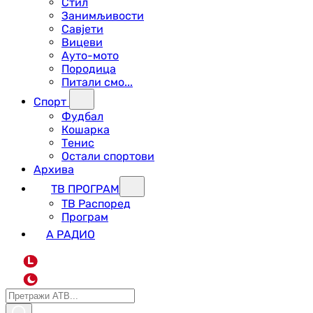
Стил
Занимљивости
Савјети
Вицеви
Ауто-мото
Породица
Питали смо...
Спорт
Фудбал
Кошарка
Тенис
Остали спортови
Архива
ТВ ПРОГРАМ
ТВ Распоред
Програм
А РАДИО
L