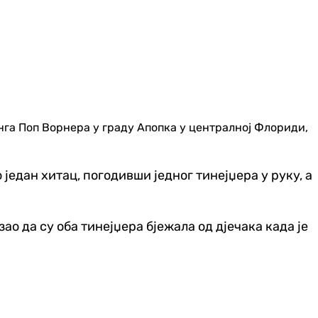
нга Поп Ворнера у граду Апопка у централној Флориди,
 један хитац, погодивши једног тинејџера у руку, а
о да су оба тинејџера бјежала од дјечака када је