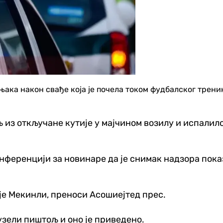
ака након свађе која је почела током фудбалског трени
 из откључане кутије у мајчином возилу и испалило
ференцији за новинаре да је снимак надзора показа
 је Мекинли, преноси Асошиејтед прес.
узели пиштољ и оно је приведено.