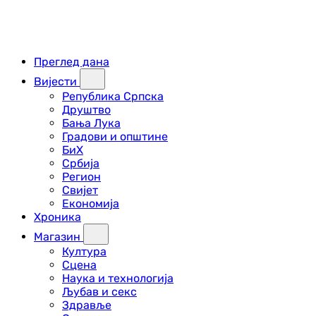
Преглед дана
Вијести
Република Српска
Друштво
Бања Лука
Градови и општине
БиХ
Србија
Регион
Свијет
Економија
Хроника
Магазин
Култура
Сцена
Наука и технологија
Љубав и секс
Здравље