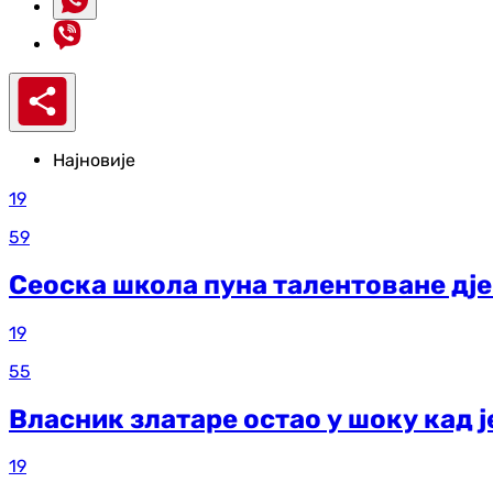
Најновије
19
59
Сеоска школа пуна талентоване дје
19
55
Власник златаре остао у шоку кад ј
19