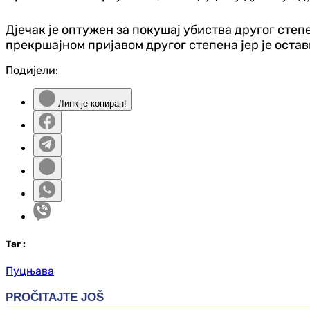
Дјечак је оптужен за покушај убиства другог степе
прекршајном пријавом другог степена јер је оста
Подијели:
Линк је копиран!
Таг
:
Пуцњава