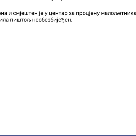
на и смјештен је у центар за процјену малољетника,
вила пиштољ необезбијеђен.