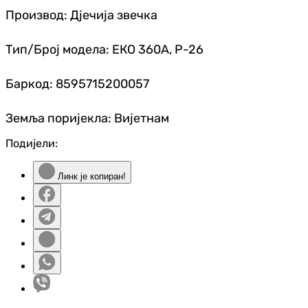
Производ: Дјечија звечка
Тип/Број модела: ЕКО 360А, Р-26
Баркод: 8595715200057
Земља поријекла: Вијетнам
Подијели:
Линк је копиран!