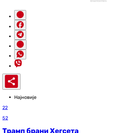
Најновије
22
52
Трамп брани Хегсета