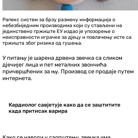
Рапекс систем за брзу размену информација о
небезбиједним производима који су стављени на
јединствено тржиште ЕУ издао је упозорење о
неисправности играчке за дјецу и повлачењу исте са
тржишта због ризика од гушења.
У питању је шарена дрвена звечка са сликом
дјечијег лица и пет металних звончића
причвршћених за њу. Производ се продаје путем
интернета.
Кардиолог савјетује како да се заштитите
када притисак варира
Како се наводи у саопштењу, звечка има