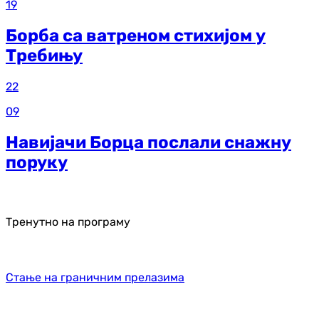
19
Борба са ватреном стихијом у
Требињу
22
09
Навијачи Борца послали снажну
поруку
Тренутно на програму
Стање на граничним прелазима