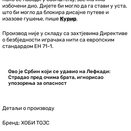
избочени дио. Дијете би могло да га стави у уста,
што би могло да блокира дисајне путеве и
изазове гушење, пише
Курир
.
Производ није у складу са захтјевима Директиве
о безбједности играчака нити са европским
стандардом ЕН 71-1.
Ово је Србин који се удавио на Лефкади:
Страдао пред очима брата, игнорисао
упозорења за опасност
Детаљи о производу
Бренд: ХОБИ ТОЈС