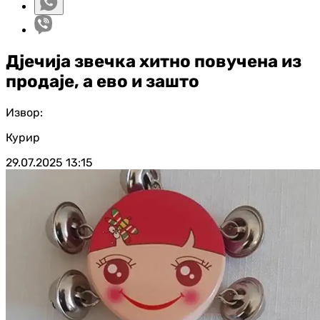
Дјечија звечка хитно повучена из
продаје, а ево и зашто
Извор:
Курир
29.07.2025
13:15