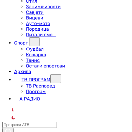
Стил
Занимљивости
Савјети
Вицеви
Ауто-мото
Породица
Питали смо...
Спорт
Фудбал
Кошарка
Тенис
Остали спортови
Архива
ТВ ПРОГРАМ
ТВ Распоред
Програм
А РАДИО
L