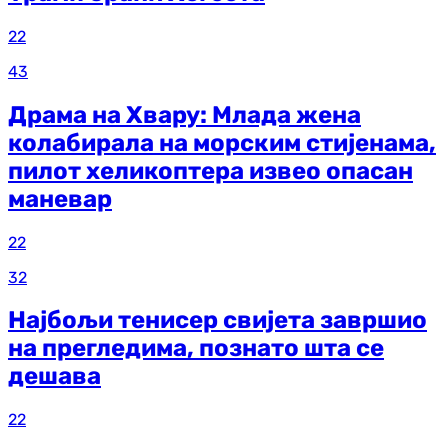
22
43
Драма на Хвару: Млада жена
колабирала на морским стијенама,
пилот хеликоптера извео опасан
маневар
22
32
Најбољи тенисер свијета завршио
на прегледима, познато шта се
дешава
22