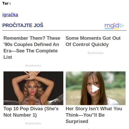
Таг
:
igračka