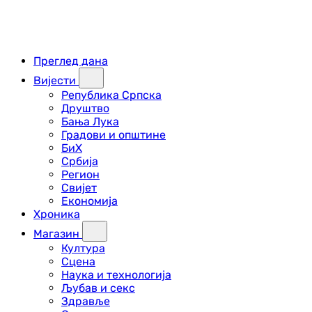
Преглед дана
Вијести
Република Српска
Друштво
Бања Лука
Градови и општине
БиХ
Србија
Регион
Свијет
Економија
Хроника
Магазин
Култура
Сцена
Наука и технологија
Љубав и секс
Здравље