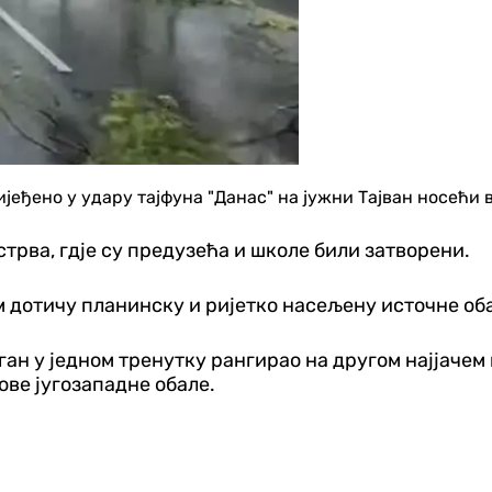
ијеђено у удару тајфуна "Данас" на јужни Тајван носећи 
стрва, гдје су предузећа и школе били затворени.
ом дотичу планинску и ријетко насељену источне об
ган у једном тренутку рангирао на другом најјачем 
ове југозападне обале.