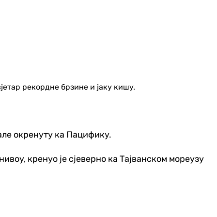
вјетар рекордне брзине и јаку кишу.
але окренуту ка Пацифику.
нивоу, кренуо је сјеверно ка Тајванском мореузу