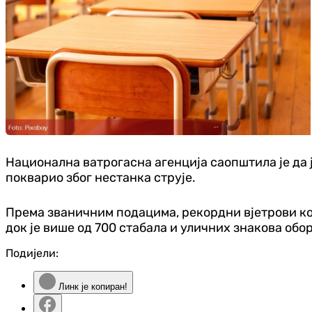
Национална ватрогасна агенција саопштила је да ј
покварио због нестанка струје.
Према званичним подацима, рекордни вјетрови кој
док је више од 700 стабала и уличних знакова обо
Подијели:
Линк је копиран!