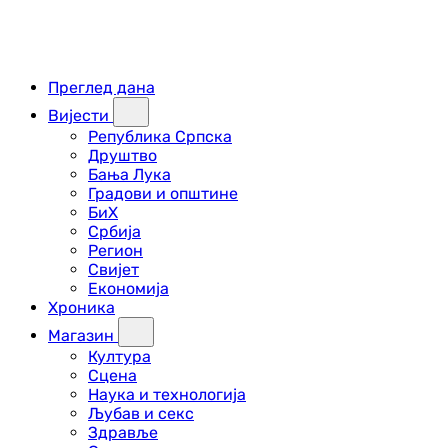
Преглед дана
Вијести
Република Српска
Друштво
Бања Лука
Градови и општине
БиХ
Србија
Регион
Свијет
Економија
Хроника
Магазин
Култура
Сцена
Наука и технологија
Љубав и секс
Здравље