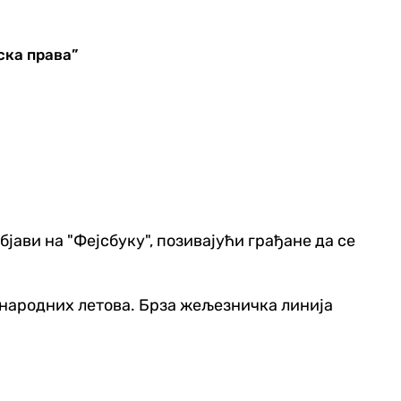
ска права”
објави на "Фејсбуку", позивајући грађане да се
ђународних летова. Брза жељезничка линија