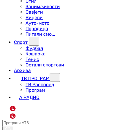
Стил
Занимљивости
Савјети
Вицеви
Ауто-мото
Породица
Питали смо...
Спорт
Фудбал
Кошарка
Тенис
Остали спортови
Архива
ТВ ПРОГРАМ
ТВ Распоред
Програм
А РАДИО
L