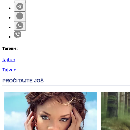
Таг
ови
:
tajfun
Tajvan