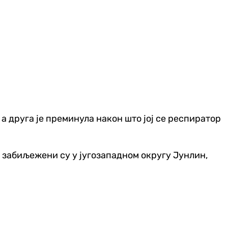
а друга је преминула након што јој се респиратор
 забиљежени су у југозападном округу Јунлин,