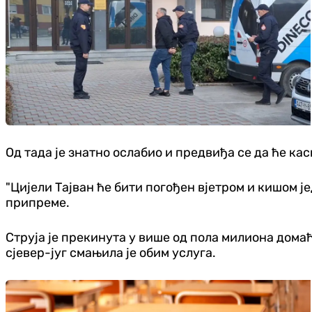
Од тада је знатно ослабио и предвиђа се да ће ка
"Цијели Тајван ће бити погођен вјетром и кишом је
припреме.
Струја је прекинута у више од пола милиона дома
сјевер-југ смањила је обим услуга.