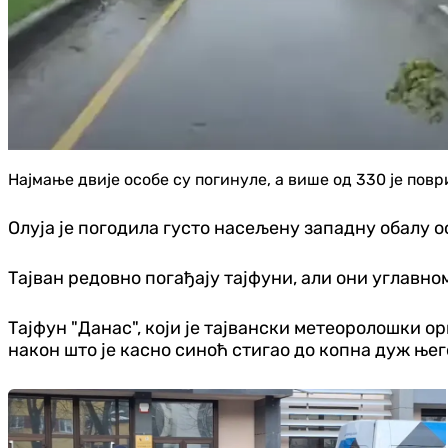
Најмање двије особе су погинуле, а више од 330 је повр
Олуја је погодила густо насељену западну обалу о
Тајван редовно погађају тајфуни, али они углавн
Тајфун "Данас", који је тајвански метеоролошки ор
након што је касно синоћ стигао до копна дуж њег