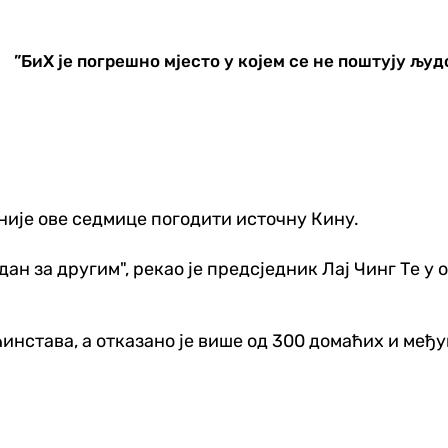
”БиХ је погрешно мјесто у којем се не поштују људ
сније ове седмице погодити источну Кину.
дан за другим", рекао је предсједник Лај Чинг Те у 
ћинстава, а отказано је више од 300 домаћих и ме