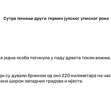
Сутра почиње други термин јулског уписног рока
е једна особа погинула у паду дрвета током вожње, 
и су дували брзином од око 220 километара на час
рено широм западних градова и мјеста.