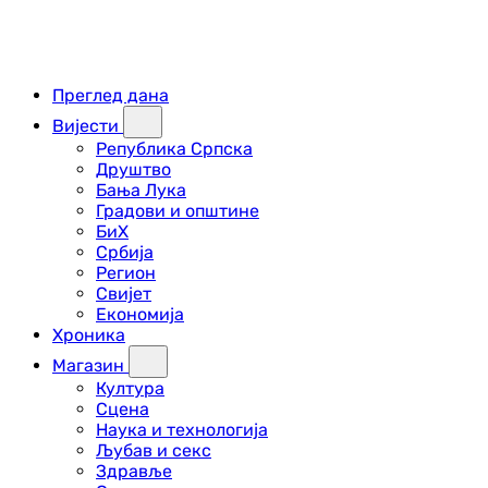
Преглед дана
Вијести
Република Српска
Друштво
Бања Лука
Градови и општине
БиХ
Србија
Регион
Свијет
Економија
Хроника
Магазин
Култура
Сцена
Наука и технологија
Љубав и секс
Здравље