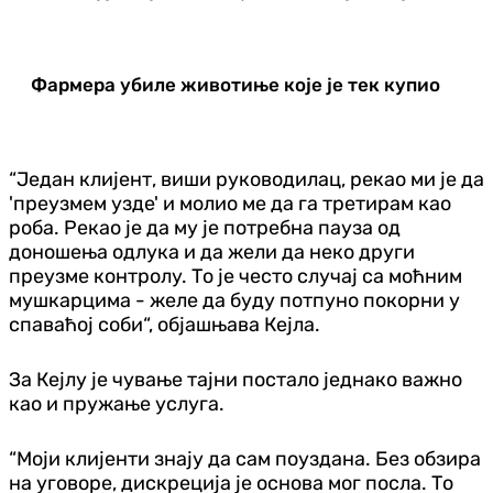
Фармера убиле животиње које је тек купио
“Један клијент, виши руководилац, рекао ми је да
'преузмем узде' и молио ме да га третирам као
роба. Рекао је да му је потребна пауза од
доношења одлука и да жели да неко други
преузме контролу. То је често случај са моћним
мушкарцима - желе да буду потпуно покорни у
спаваћој соби“, објашњава Кејла.
За Кејлу је чување тајни постало једнако важно
као и пружање услуга.
“Моји клијенти знају да сам поуздана. Без обзира
на уговоре, дискреција је основа мог посла. То