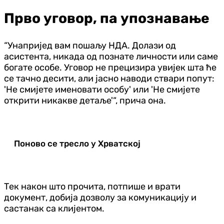
Прво уговор, па упознавање
“Унапријед вам пошаљу НДА. Долази од
асистента, никада од познате личности или саме
богате особе. Уговор не прецизира увијек шта ће
се тачно десити, али јасно наводи ствари попут:
'Не смијете именовати особу' или 'Не смијете
открити никакве детаље'“, прича она.
Поново се тресло у Хрватској
Тек након што прочита, потпише и врати
документ, добија дозволу за комуникацију и
састанак са клијентом.