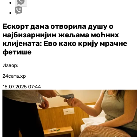
Ескорт дама отворила душу о
најбизарнијим жељама моћних
клијената: Ево како крију мрачне
фетише
Извор:
24сата.хр
15.07.2025
07:44