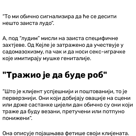
“То ми обично сигнализира да ће се десити
нешто заиста лудо“.
А, под “лудим” мисли на заиста специфичне
захтјеве. Од Кејле је затражено да учествује у
садомазохизму, па чак и да носи секс-играчке
које имитирају мушке гениталије.
"Тражио је да буде роб"
“Што је клијент успјешнији и поштованији, то је
перверзнији. Они који добијају овације на сцени
или држе састанке цијели дан обично су они који
траже да буду везани, претучени или потпуно
понижени“.
Она описује појашњава фетише своји клијената.