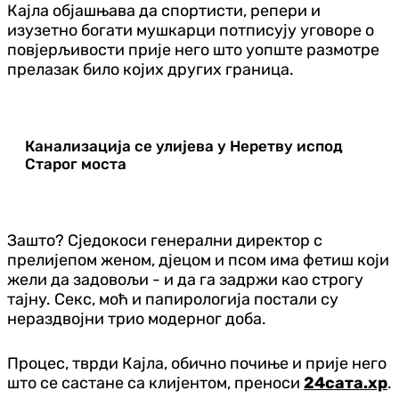
Кајла објашњава да спортисти, репери и
изузетно богати мушкарци потписују уговоре о
повјерљивости прије него што уопште размотре
прелазак било којих других граница.
Канализација се улијева у Неретву испод
Старог моста
Зашто? Сједокоси генерални директор с
прелијепом женом, дјецом и псом има фетиш који
жели да задовољи - и да га задржи као строгу
тајну. Секс, моћ и папирологија постали су
нераздвојни трио модерног доба.
Процес, тврди Кајла, обично почиње и прије него
што се састане са клијентом, преноси
24сата.хр
.