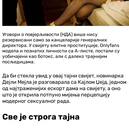
Уговори о повјерљивости (НДА) више нису
резервисани само за канцеларије генералних
директора. У свијету елитне проституције, Onlyfans
модела и познатих личности са А-листе, постали су
уобичајени као ботокс, али с далеко трајнијим
посљедицама.
Да би стекла увид у овај тајни свијет, новинарка
Дејли Мејла је разговарала са Кајлом Џејд, једном
од најтраженијих ескорт дама на свијету, а оно
што је открила потпуно мијења перцепцију
модерног сексуалног рада.
Све је строга тајна