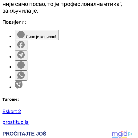
није само посао, то је професионална етика”,
закључила је.
Подијели:
Линк је копиран!
Таг
ови
:
Eskort 2
prostitucija