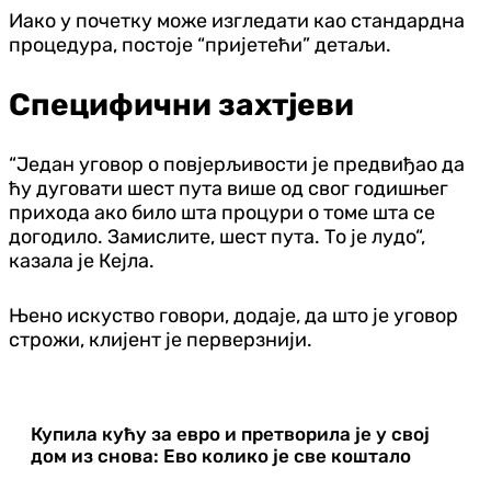
Иако у почетку може изгледати као стандардна
процедура, постоје “пријетећи” детаљи.
Специфични захтјеви
“Један уговор о повјерљивости је предвиђао да
ћу дуговати шест пута више од свог годишњег
прихода ако било шта процури о томе шта се
догодило. Замислите, шест пута. То је лудо“,
казала је Кејла.
Њено искуство говори, додаје, да што је уговор
строжи, клијент је перверзнији.
Купила кућу за евро и претворила је у свој
дом из снова: Ево колико је све коштало