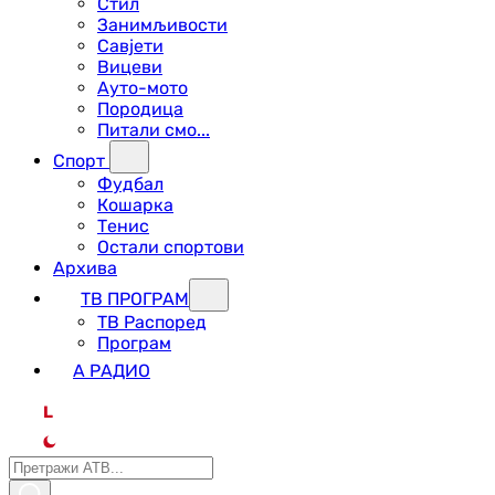
Стил
Занимљивости
Савјети
Вицеви
Ауто-мото
Породица
Питали смо...
Спорт
Фудбал
Кошарка
Тенис
Остали спортови
Архива
ТВ ПРОГРАМ
ТВ Распоред
Програм
А РАДИО
L