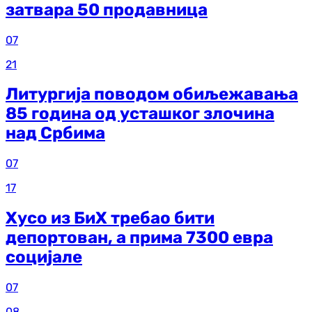
затвара 50 продавница
07
21
Литургија поводом обиљежавања
85 година од усташког злочина
над Србима
07
17
Хусо из БиХ требао бити
депортован, а прима 7300 евра
социјале
07
08