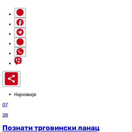
Најновије
07
28
Познати трговински ланац