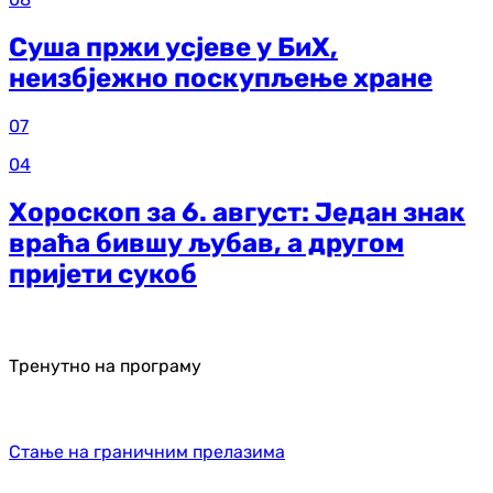
Суша пржи усјеве у БиХ,
неизбјежно поскупљење хране
07
04
Хороскоп за 6. август: Један знак
враћа бившу љубав, а другом
пријети сукоб
Тренутно на програму
Стање на граничним прелазима