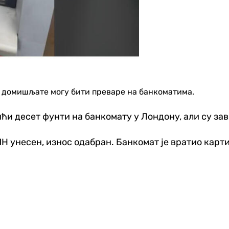
о домишљате могу бити преваре на банкоматима.
ићи десет фунти на банкомату у Лондону, али су з
ИН унесен, износ одабран. Банкомат је вратио карти