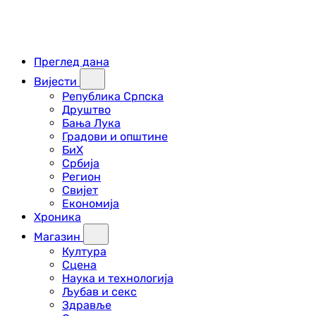
Преглед дана
Вијести
Република Српска
Друштво
Бања Лука
Градови и општине
БиХ
Србија
Регион
Свијет
Економија
Хроника
Магазин
Култура
Сцена
Наука и технологија
Љубав и секс
Здравље