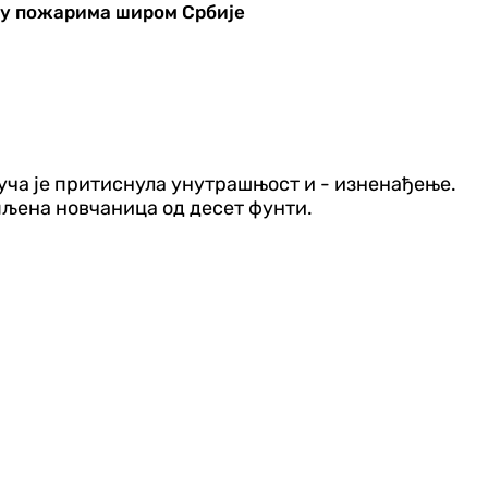
 у пожарима широм Србије
ључа је притиснула унутрашњост и - изненађење.
епљена новчаница од десет фунти.