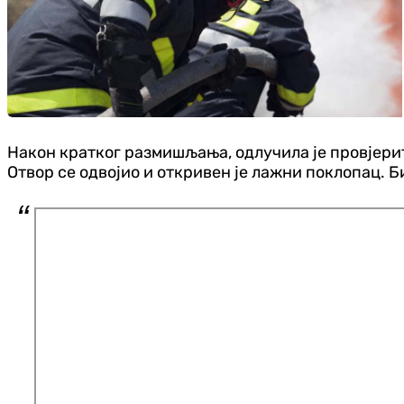
Након кратког размишљања, одлучила је провјерит
Отвор се одвојио и откривен је лажни поклопац. Б