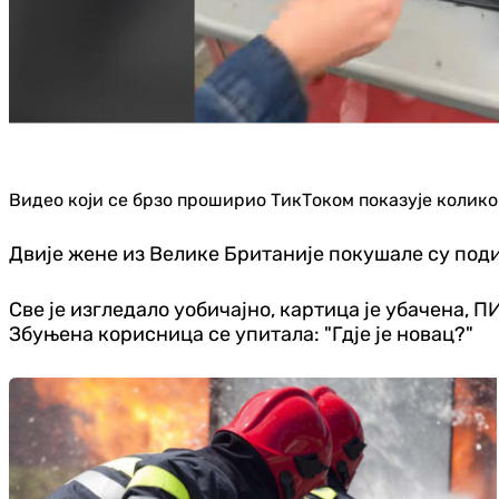
Видео који се брзо проширио ТикТоком показује колик
Двије жене из Велике Британије покушале су под
Све је изгледало уобичајно, картица је убачена, П
Збуњена корисница се упитала: "Гдје је новац?"