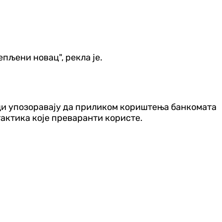
епљени новац", рекла је.
ици упозоравају да приликом кориштења банкомата
тактика које преваранти користе.