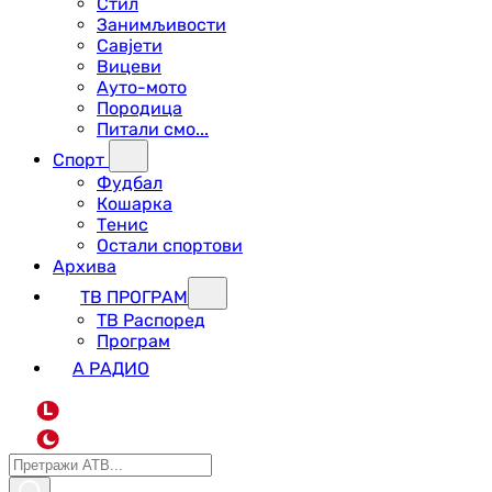
Стил
Занимљивости
Савјети
Вицеви
Ауто-мото
Породица
Питали смо...
Спорт
Фудбал
Кошарка
Тенис
Остали спортови
Архива
ТВ ПРОГРАМ
ТВ Распоред
Програм
А РАДИО
L