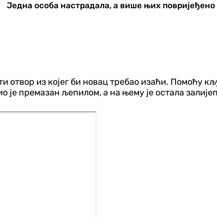
Једна особа настрадала, а више њих повријеђено
и отвор из којег би новац требао изаћи. Помоћу к
ио је премазан љепилом, а на њему је остала залиј