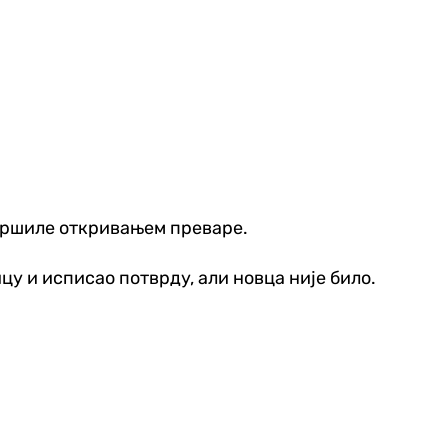
авршиле откривањем преваре.
цу и исписао потврду, али новца није било.