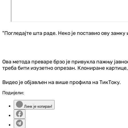
"Погледајте шта раде. Неко је поставио ову замку 
Ова метода преваре брзо је привукла пажњу јавн
треба бити изузетно опрезан. Клониране картице,
Видео је објављен на више профила на ТикТоку.
Подијели:
Линк је копиран!