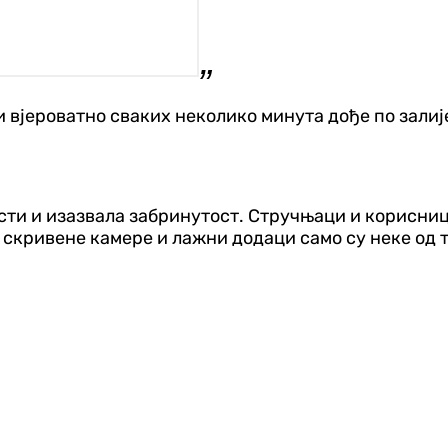
и вјероватно сваких неколико минута дође по залиј
ости и изазвала забринутост. Стручњаци и корисн
 скривене камере и лажни додаци само су неке од 