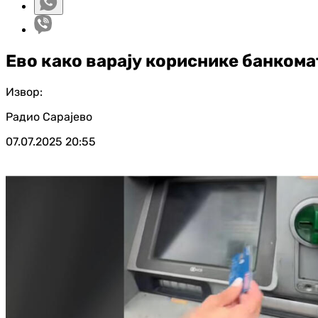
Ево како варају кориснике банком
Извор:
Радио Сарајево
07.07.2025
20:55