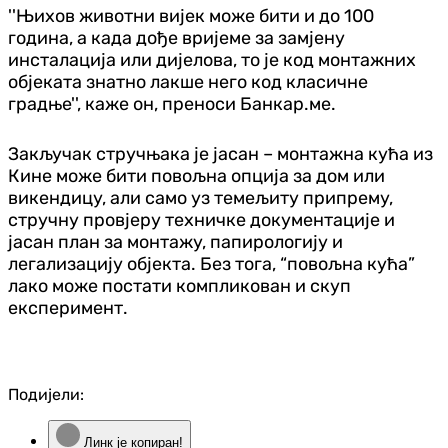
''Њихов животни вијек може бити и до 100
година, а када дође вријеме за замјену
инсталација или дијелова, то је код монтажних
објеката знатно лакше него код класичне
градње'', каже он, преноси Банкар.ме.
Закључак стручњака је јасан – монтажна кућа из
Кине може бити повољна опција за дом или
викендицу, али само уз темељиту припрему,
стручну провјеру техничке документације и
јасан план за монтажу, папирологију и
легализацију објекта. Без тога, “повољна кућа”
лако може постати компликован и скуп
експеримент.
Подијели:
Линк је копиран!