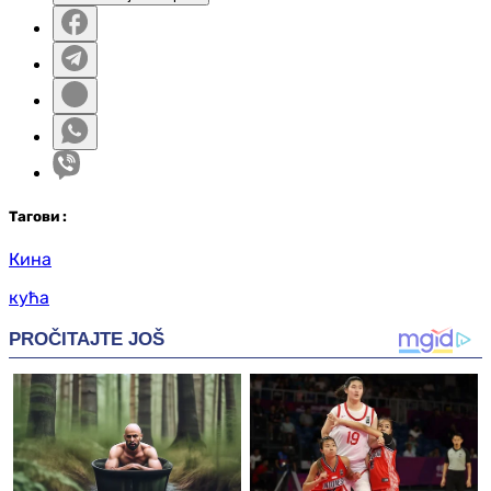
Таг
ови
:
Кина
кућа