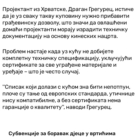
Пројектант из Хрватске, Драган Грегурец, истиче
да је уз сваку такву куповину нужно прибавити
грађевинску дозволу, што значи да овлашћени
домаћи пројектанти морају израдити техничку
документацију на основу кинеских нацрта.
Проблем настаје када уз кућу не добијете
комплетну техничку спецификацију, укључујући
сертификате за све уграђене материјале и
уређаје – што је често случај.
''Списак који долази с кућом зна бити непотпун,
плоче су тање од европских стандарда, утичнице
нису компатибилне, а без сертификата нема
гаранције о квалитету'', наводи Грегурец.
Субвенције за боравак дјеце у вртићима