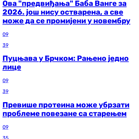
Ова "предвиђања" Баба Ванге за
2026. још нису остварена, а све
може да се промијени у новембру
09
39
Пуцњава у Брчком: Рањено једно
лице
09
39
Превише протеина може убрзати
проблеме повезане са старењем
09
35