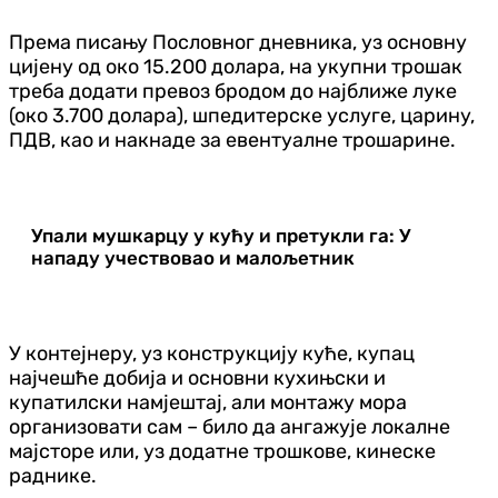
Према писању Пословног дневника, уз основну
цијену од око 15.200 долара, на укупни трошак
треба додати превоз бродом до најближе луке
(око 3.700 долара), шпедитерске услуге, царину,
ПДВ, као и накнаде за евентуалне трошарине.
Упали мушкарцу у кућу и претукли га: У
нападу учествовао и малољетник
У контејнеру, уз конструкцију куће, купац
најчешће добија и основни кухињски и
купатилски намјештај, али монтажу мора
организовати сам – било да ангажује локалне
мајсторе или, уз додатне трошкове, кинеске
раднике.