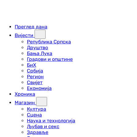
Преглед дана
Вијести
Република Српска
Друштво
Бања Лука
Градови и општине
БиХ
Србија
Регион
Свијет
Економија
Хроника
Магазин
Култура
Сцена
Наука и технологија
Љубав и секс
Здравље