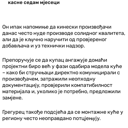
касне седам мјесеци
Он ипак напомиње да кинески произвођачи
данас често нуде производе солидног квалитета,
али да је кључно наручити од провјереног
добављача и уз технички надзор.
Препоручује се да купац ангажује домаћи
пројектни биро већ у фази одабира модела куће
– како би стручњаци директно комуницирали с
произвођачем, затражили неопходну
документацију, провјерили компатибилност
материјала и, уколико је потребно, предложили
замјене.
Грегурец такође подсјећа да се монтажне куће у
региону често неоправдано потцјењују.