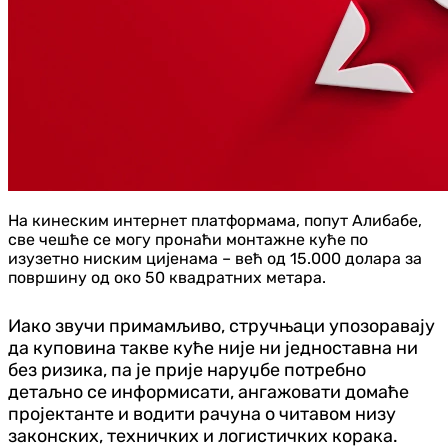
На кинеским интернет платформама, попут Алибабе,
све чешће се могу пронаћи монтажне куће по
изузетно ниским цијенама – већ од 15.000 долара за
површину од око 50 квадратних метара.
Иако звучи примамљиво, стручњаци упозоравају
да куповина такве куће није ни једноставна ни
без ризика, па је прије наруџбе потребно
детаљно се информисати, ангажовати домаће
пројектанте и водити рачуна о читавом низу
законских, техничких и логистичких корака.