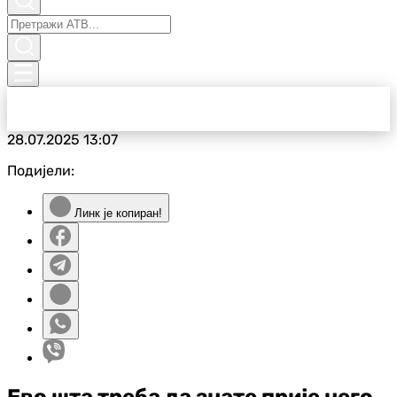
28.07.2025
13:07
Подијели:
Линк је копиран!
Ево шта треба да знате прије него