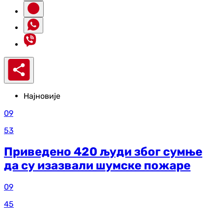
Најновије
09
53
Приведено 420 људи због сумње
да су изазвали шумске пожаре
09
45