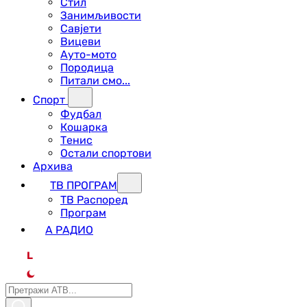
Стил
Занимљивости
Савјети
Вицеви
Ауто-мото
Породица
Питали смо...
Спорт
Фудбал
Кошарка
Тенис
Остали спортови
Архива
ТВ ПРОГРАМ
ТВ Распоред
Програм
А РАДИО
L