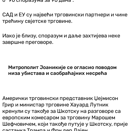
САД и ЕУ су највећи трговински партнери и чине
трећину свјетске трговине.
Иако је близу, споразум и даље захтијева неке
завршне преговоре.
Митрополит Јоаникије се огласио поводом
низа убистава и саобраћајних несрећа
Амерички трговински представник Џејмисон
Грир и министар трговине Хауард Лутник
кренули су такође за Шкотску на разговоре са
европским комесаром за трговину Марошем
Шефчовичем, који такође путује у Шкотску, прије
састанка Трампа и Фон дер Лајен.