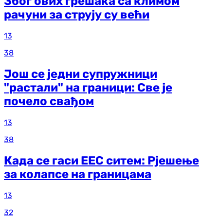
Због ових грешака са климом
рачуни за струју су већи
13
38
Још се једни супружници
"растали" на граници: Све је
почело свађом
13
38
Када се гаси ЕЕС ситем: Рјешење
за колапсе на границама
13
32