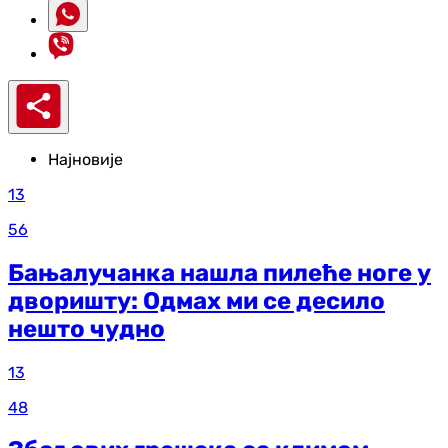
Најновије
13
56
Бањалучанка нашла пилеће ноге у
дворишту: Одмах ми се десило
нешто чудно
13
48