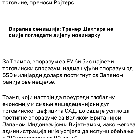
трговине, преноси Ројтерс.
Вирална сензација: Тренер Шахтара не
смије погледати лијепу новинарку
За Трампа, споразум са ЕУ би био највећи
трговински споразум, надмашујући споразум од
550 милијарди долара постигнут са Јапаном
раније ове недјеље.
Трамп, који настоји да преуреди глобалну
економију и смањи вишедеценијски дуг
трговинског дефицита САД, до сада је успио да
постигне споразуме са Великом Британијом,
Јапаном, Индонезијом и Вијетнамом, иако његова
администрација није успјела да испуни обећање
о "90 споразума за 90 дана".