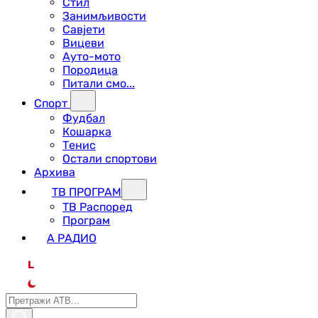
Стил
Занимљивости
Савјети
Вицеви
Ауто-мото
Породица
Питали смо...
Спорт
Фудбал
Кошарка
Тенис
Остали спортови
Архива
ТВ ПРОГРАМ
ТВ Распоред
Програм
А РАДИО
L