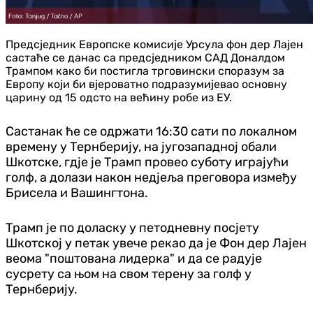
Предсједник Европске комисије Урсула фон дер Лајен
састаће се данас са предсједником САД Доналдом
Трампом како би постигла трговински споразум за
Европу који би вјероватно подразумијевао основну
царину од 15 одсто на већину робе из ЕУ.
Састанак ће се одржати 16:30 сати по локалном
времену у Тернберију, на југозападној обали
Шкотске, гдје је Трамп провео суботу играјући
голф, а долази након недјеља преговора између
Брисела и Вашингтона.
Трамп је по доласку у петодневну посјету
Шкотс
кој у петак увече рекао да је Фон дер Лајен
веома "поштована лидерка" и да се радује
сусрету са њом на свом терену за голф у
Тернберију.