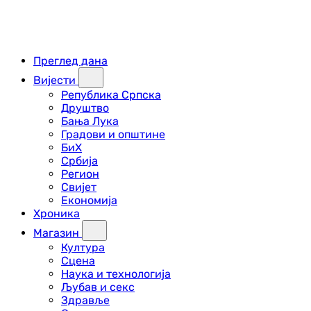
Преглед дана
Вијести
Република Српска
Друштво
Бања Лука
Градови и општине
БиХ
Србија
Регион
Свијет
Економија
Хроника
Магазин
Култура
Сцена
Наука и технологија
Љубав и секс
Здравље