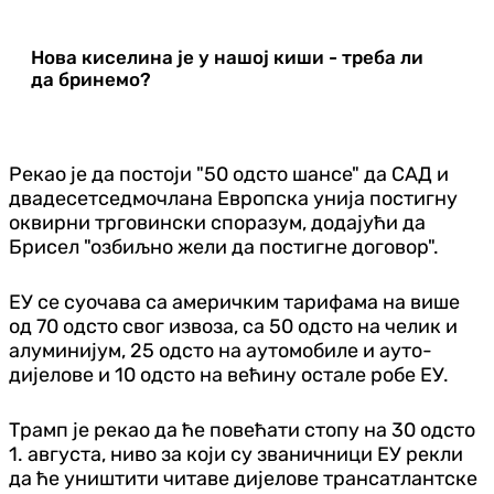
Нова киселина је у нашој киши - треба ли
да бринемо?
Рекао је да постоји "50 одсто шансе" да САД и
двадесетседмочлана Европска унија постигну
оквирни трговински споразум, додајући да
Брисел "озбиљно жели да постигне договор".
ЕУ се суочава са америчким тарифама на више
од 70 одсто свог извоза, са 50 одсто на челик и
алуминијум, 25 одсто на аутомобиле и ауто-
дијелове и 10 одсто на већину остале робе ЕУ.
Трамп је рекао да ће повећати стопу на 30 одсто
1. августа, ниво за који су званичници ЕУ рекли
да ће уништити читаве дијелове трансатлантске