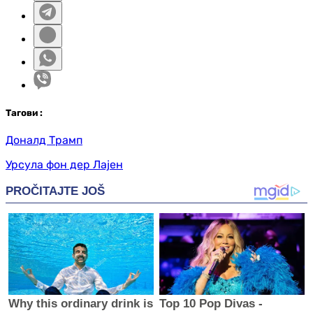
Таг
ови
:
Доналд Трамп
Урсула фон дер Лајен