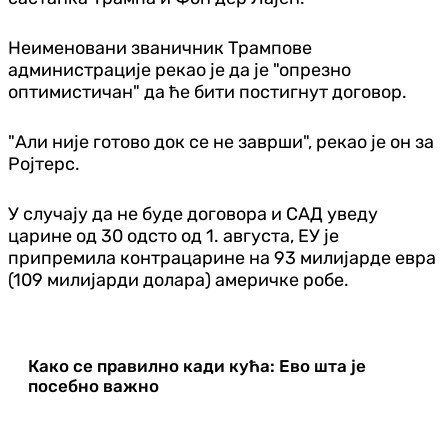
Неименовани званичник Трампове
администрације рекао је да је "опрезно
оптимистичан" да ће бити постигнут договор.
"Али није готово док се не заврши", рекао је он за
Ројтерс.
У случају да не буде договора и САД уведу
царине од 30 одсто од 1. августа, ЕУ је
припремила контрацарине на 93 милијарде евра
(109 милијарди долара) америчке робе.
Како се правилно кади кућа: Ево шта је
посебно важно