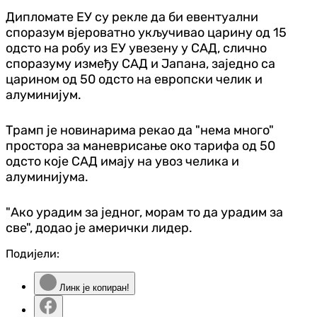
Дипломате ЕУ су рекле да би евентуални
споразум вјероватно укључивао царину од 15
одсто на робу из ЕУ увезену у САД, слично
споразуму између САД и Јапана, заједно са
царином од 50 одсто на европски челик и
алуминијум.
Трамп је новинарима рекао да "нема много"
простора за маневрисање око тарифа од 50
одсто које САД имају на увоз челика и
алуминијума.
"Ако урадим за једног, морам то да урадим за
све", додао је амерички лидер.
Подијели:
Линк је копиран!