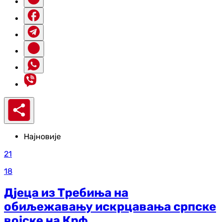
Најновије
21
18
Дјеца из Требиња на
обиљежавању искрцавања српске
војске на Крф