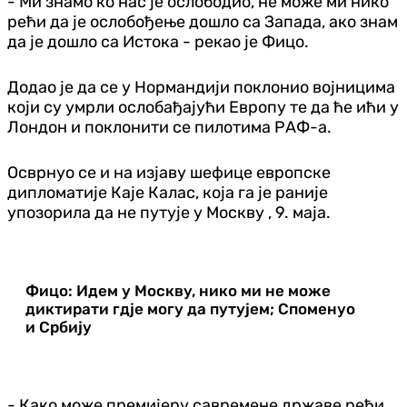
- Ми знамо ко нас је ослободио, не може ми нико
рећи да је ослобођење дошло са Запада, ако знам
да је дошло са Истока - рекао је Фицо.
Додао је да се у Нормандији поклонио војницима
који су умрли ослобађајући Европу те да ће ићи у
Лондон и поклонити се пилотима РАФ-а.
Осврнуо се и на изјаву шефице европске
дипломатије Каје Калас, која га је раније
упозорила да не путује у Москву , 9. маја.
Фицо: Идем у Москву, нико ми не може
диктирати гдје могу да путујем; Споменуо
и Србију
- Како може премијеру савремене државе рећи