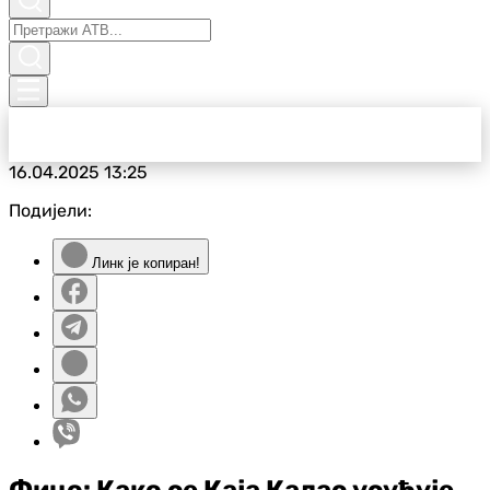
16.04.2025
13:25
Подијели:
Линк је копиран!
Фицо: Како се Каја Калас усуђује