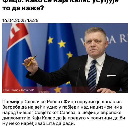
то да каже?
16.04.2025
13:25
Премијер Словачке Роберт Фицо поручио је данас из
Загреба да највећи удио у побједи над нацизмом има
народ бившег Совјетског Савеза, а шефици европске
дипломатије Каји Калас да је предуго у политици да би
му неко наређивао шта да ради.