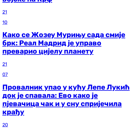
21
10
Како се Жозеу Мурињу сада смије
брк: Реал Мадрид је управо
преварио цијелу планету
21
07
Провалник упао у кућу Лепе Лукић
док је спавала: Ево како је
пјевачица чак и у сну спријечила
крађу
20