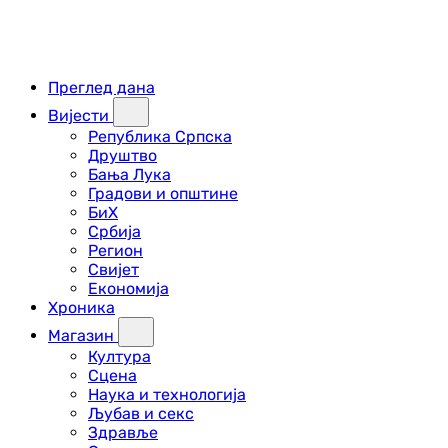
Преглед дана
Вијести
Република Српска
Друштво
Бања Лука
Градови и општине
БиХ
Србија
Регион
Свијет
Економија
Хроника
Магазин
Култура
Сцена
Наука и технологија
Љубав и секс
Здравље