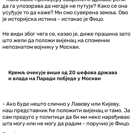
да га упозорава да негдје не путује? Како се она
усуђује то да каже? Ми смо сувере
на земља. Ово
је историјска истина - истакао је Фицо.
Не види због чега се, казао је, диже прашина зато
што жели да положи вијенац на споменик
непознатом војнику у Москви.
Кремљ очекује више од 20 шефова држава
и влада на Паради побједе у Москви
- Ако буде нешто слично у Лавову или Кијеву,
наш представник ће положити вијенац и тамо. Ја
сам предуго у политици да би ми неко наређивао
шта могу или не могу да радим - поручио је Фицо.