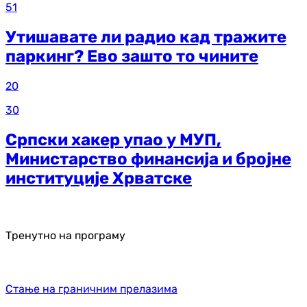
51
Утишавате ли радио кад тражите
паркинг? Ево зашто то чините
20
30
Српски хакер упао у МУП,
Министарство финансија и бројне
институције Хрватске
Тренутно на програму
Стање на граничним прелазима