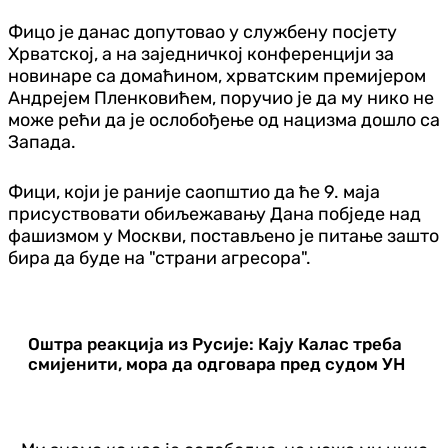
Фицо је данас допутовао у службену посјету
Хрватској, а на заједничкој конференцији за
новинаре са домаћином, хрватским премијером
Андрејем Пленковићем, поручио је да му нико не
може рећи да је ослобођење од нацизма дошло са
Запада.
Фици, који је раније саопштио да ће 9. маја
присуствовати обиљежавању Дана побједе над
фашизмом у Москви, постављено је питање зашто
бира да буде на "страни агресора".
Оштра реакција из Русије: Кају Калас треба
смијенити, мора да одговара пред судом УН