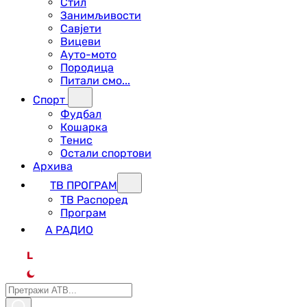
Стил
Занимљивости
Савјети
Вицеви
Ауто-мото
Породица
Питали смо...
Спорт
Фудбал
Кошарка
Тенис
Остали спортови
Архива
ТВ ПРОГРАМ
ТВ Распоред
Програм
А РАДИО
L