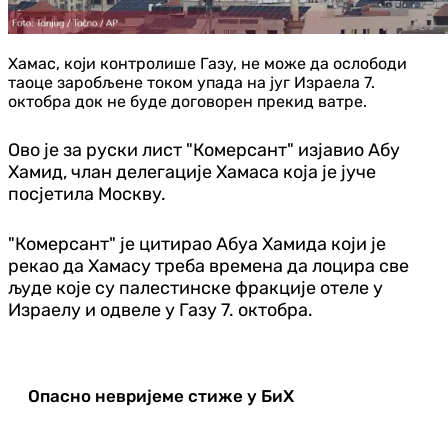
Хамас, који контролише Газу, не може да ослободи
таоце заробљене током упада на југ Израела 7.
октобра док не буде договорен прекид ватре.
Ово је за руски лист "Комерсант" изјавио Абу
Хамид, члан делегације Хамаса која је јуче
посјетила Москву.
"Комерсант" је цитирао Абуа Хамида који је
рекао да Хамасу треба времена да лоцира све
људе које су палестинске фракције отеле у
Израелу и одвеле у Газу 7. октобра.
Опасно невријеме стиже у БиХ