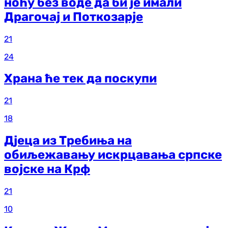
ноћу без воде да би је имали
Драгочај и Поткозарје
21
24
Храна ће тек да поскупи
21
18
Дјеца из Требиња на
обиљежавању искрцавања српске
војске на Крф
21
10