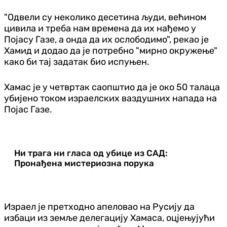
"Одвели су неколико десетина људи, већином
цивила и треба нам времена да их нађемо у
Појасу Газе, а онда да их ослободимо", рекао је
Хамид и додао да је потребно "мирно окружење"
како би тај задатак био испуњен.
Хамас је у четвртак саопштио да је око 50 талаца
убијено током израелских ваздушних напада на
Појас Газе.
Ни трага ни гласа од убице из САД:
Пронађена мистериозна порука
Израел је претходно апеловао на Русију да
избаци из земље делегацију Хамаса, оцјењујући