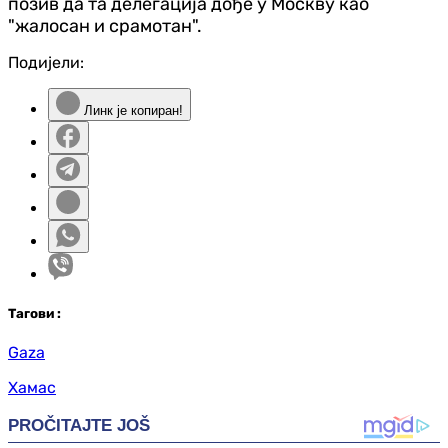
позив да та делегација дође у Москву као
"жалосан и срамотан".
Подијели:
Линк је копиран!
Таг
ови
:
Gaza
Хамас