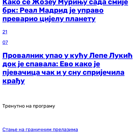
Како се Жозеу Мурињу сада смије
брк: Реал Мадрид је управо
преварио цијелу планету
21
07
Провалник упао у кућу Лепе Лукић
док је спавала: Ево како је
пјевачица чак и у сну спријечила
крађу
Тренутно на програму
Стање на граничним прелазима