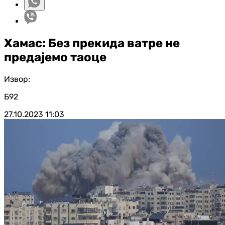
Хамас: Без прекида ватре не
предајемо таоце
Извор:
Б92
27.10.2023
11:03