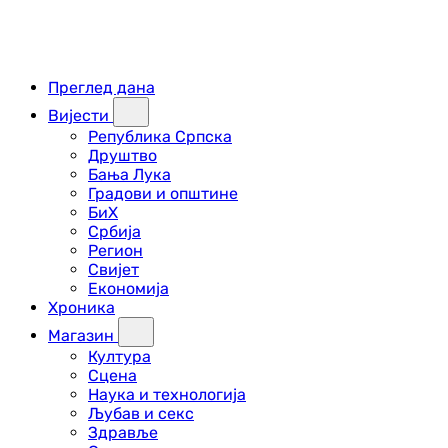
Преглед дана
Вијести
Република Српска
Друштво
Бања Лука
Градови и општине
БиХ
Србија
Регион
Свијет
Економија
Хроника
Магазин
Култура
Сцена
Наука и технологија
Љубав и секс
Здравље