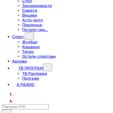
Стил
Занимљивости
Савјети
Вицеви
Ауто-мото
Породица
Питали смо...
Спорт
Фудбал
Кошарка
Тенис
Остали спортови
Архива
ТВ ПРОГРАМ
ТВ Распоред
Програм
А РАДИО
L