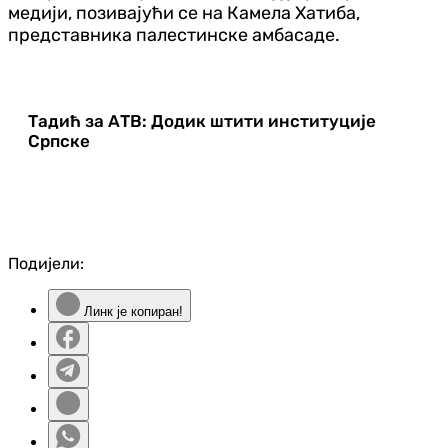
медији, позивајући се на Камела Хатиба,
представника палестинске амбасаде.
Тадић за АТВ: Додик штити институције
Српске
Подијели:
Линк је копиран!