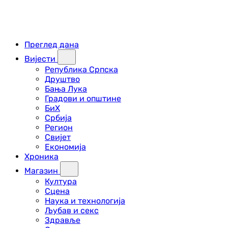
Преглед дана
Вијести
Република Српска
Друштво
Бања Лука
Градови и општине
БиХ
Србија
Регион
Свијет
Економија
Хроника
Магазин
Култура
Сцена
Наука и технологија
Љубав и секс
Здравље