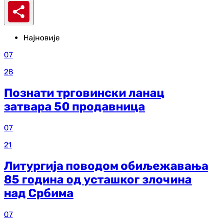
Најновије
07
28
Познати трговински ланац
затвара 50 продавница
07
21
Литургија поводом обиљежавања
85 година од усташког злочина
над Србима
07