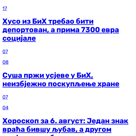
17
Хусо из БиХ требао бити
депортован, а прима 7300 евра
социјале
07
08
Суша пржи усјеве у БиХ,
неизбјежно поскупљење хране
07
04
Хороскоп за 6. август: Један знак
враћа бившу љубав, а другом