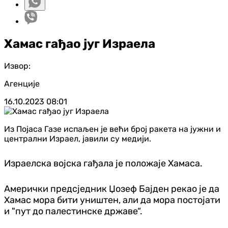
Хамас гађао југ Израела
Извор:
Агенције
16.10.2023
08:01
Из Појаса Газе испаљен је већи број ракета на јужни и
централни Израел, јавили су медији.
Израелска војска гађала je положаје Хамаса.
Амерички предсједник Џозеф Бајден рекао је да
Хамас мора бити уништен, али да мора постојати
и "пут до палестинске државе“.