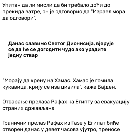
Упитан да ли мисли да би требало доћи до
прекида ватре, он је одговорио да "Израел мора
да одговори“.
Данас славимо Светог Дионисија, вјерује
се да ће се догодити чудо ако урадите
једну ствар
"Морају да крену на Хамас. Хамас је гомила
кукавица, крију се иза цивила“, каже Бајден.
Отварање прелаза Рафах ка Египту за евакуацију
страних држављана
Гранични прелаз Рафах из Газе у Египат биће
отворен данас у девет часова ујутро, преносе