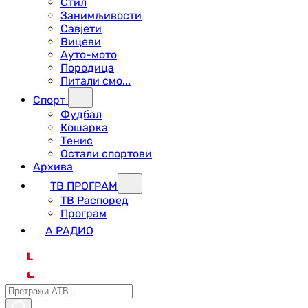
Стил
Занимљивости
Савјети
Вицеви
Ауто-мото
Породица
Питали смо...
Спорт
Фудбал
Кошарка
Тенис
Остали спортови
Архива
ТВ ПРОГРАМ
ТВ Распоред
Програм
А РАДИО
L