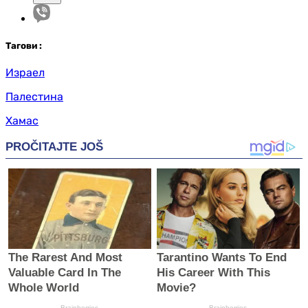
Таг
ови
:
Израел
Палестина
Хамас