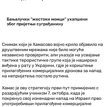
Бањалучки ”жестоки момци” ухапшени
због пријетњи суграђанину
Снимак који је Хамасово војно крило објавило на
друштвеним мрежама није било могуће
независно провјерити, али указује на усвајање
тактике терористичке групе која је нашироко
виђена у рату у Украјини, гдје је кориштење
прилагођених комерцијалних дронова за напад
на непријатеља постало рутина.
Хамас је ову стратегију први пут примијенио с
разарајућим учинком 7. октобра, када је
покренуо свој изненадни напад на Израел прво
употријебивши прилагођене комерцијалне