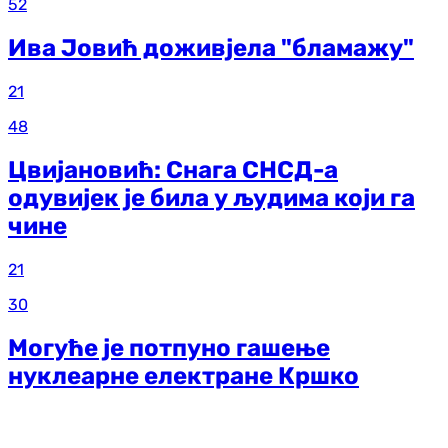
52
Ива Јовић доживјела "бламажу"
21
48
Цвијановић: Снага СНСД-а
одувијек је била у људима који га
чине
21
30
Могуће је потпуно гашење
нуклеарне електране Кршко