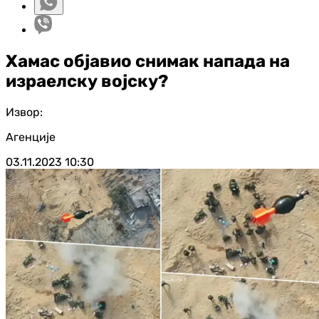
Хамас објавио снимак напада на
израелску војску?
Извор:
Агенције
03.11.2023
10:30