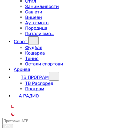
Стил
Занимљивости
Савјети
Вицеви
Ауто-мото
Породица
Питали смо...
Спорт
Фудбал
Кошарка
Тенис
Остали спортови
Архива
ТВ ПРОГРАМ
ТВ Распоред
Програм
А РАДИО
L