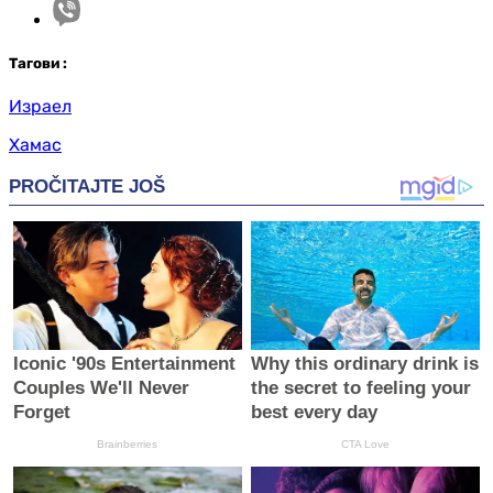
Таг
ови
:
Израел
Хамас