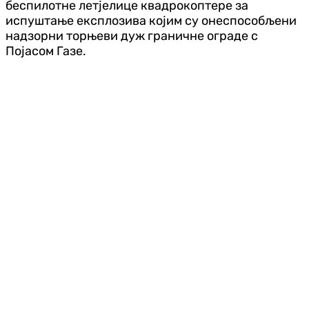
беспилотне летјелице квадрокоптере за
испуштање експлозива којим су онеспособљени
надзорни торњеви дуж граничне ограде с
Појасом Газе.