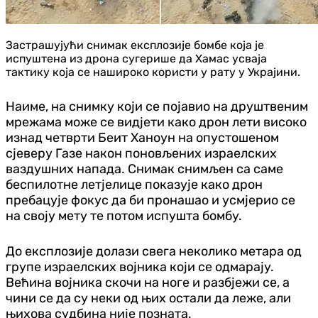
Застрашујући снимак експлозије бомбе која је
испуштена из дрона сугерише да Хамас усваја
тактику која се нашироко користи у рату у Украјини.
Наиме, на снимку који се појавио на друштвеним
мрежама може се видјети како дрон лети високо
изнад четврти Беит Ханоун на опустошеном
сјеверу Газе након поновљених израелских
ваздушних напада. Снимак снимљен са саме
беспилотне летјелице показује како дрон
пребацује фокус да би пронашао и усмјерио се
на своју мету те потом испушта бомбу.
До експлозије долази свега неколико метара од
групе израелских војника који се одмарају.
Већина војника скочи на ноге и разбјежи се, а
чини се да су неки од њих остали да леже, али
њихова судбина није позната.