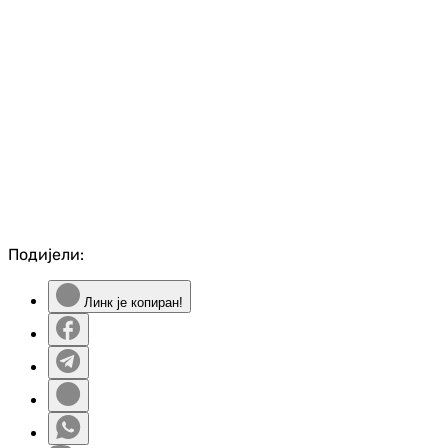
Подијели:
Линк је копиран!