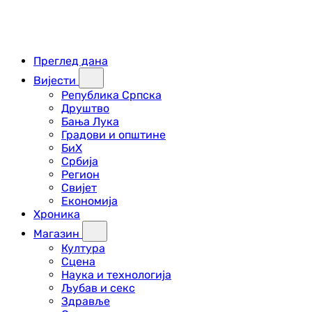
Преглед дана
Вијести
Република Српска
Друштво
Бања Лука
Градови и општине
БиХ
Србија
Регион
Свијет
Економија
Хроника
Магазин
Култура
Сцена
Наука и технологија
Љубав и секс
Здравље