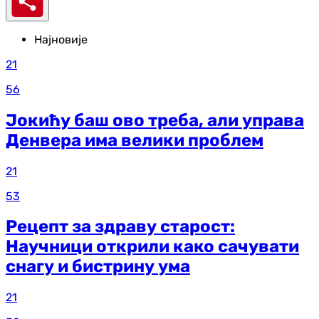
Најновије
21
56
Јокићу баш ово треба, али управа
Денвера има велики проблем
21
53
Рецепт за здраву старост:
Научници открили како сачувати
снагу и бистрину ума
21