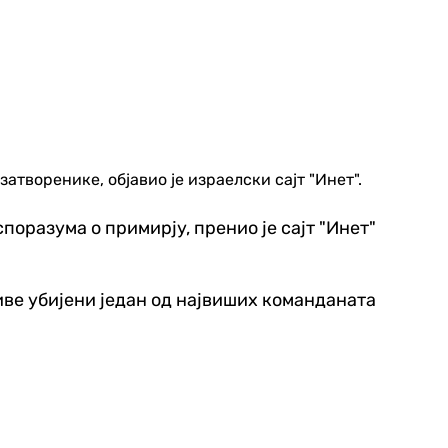
атворенике, објавио је израелски сајт "Инет".
поразума о примирју, пренио је сајт "Инет"
иве убијени један од највиших команданата