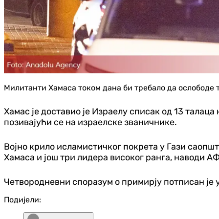
Милитанти Хамаса током дана би требало да ослободе тр
Хамас је доставио је Израелу списак од 13 талаца 
позивајући се на израелске званичнике.
Војно крило исламистичког покрета у Гази саопшт
Хамаса и још три лидера високог ранга, наводи А
Четвородневни споразум о примирју потписан је у
Подијели: