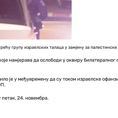
ећу групу израелских талаца у замјену за палестинске з
које намјерава да ослободи у оквиру билатералног с
ило је у међувремену да су током израелске офанз
ФП.
 петак, 24. новембра.