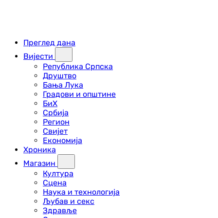
Преглед дана
Вијести
Република Српска
Друштво
Бања Лука
Градови и општине
БиХ
Србија
Регион
Свијет
Економија
Хроника
Магазин
Култура
Сцена
Наука и технологија
Љубав и секс
Здравље