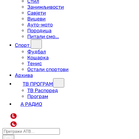
Стил
Занимљивости
Савјети
Вицеви
Ауто-мото
Породица
Питали смо...
Спорт
Фудбал
Кошарка
Тенис
Остали спортови
Архива
ТВ ПРОГРАМ
ТВ Распоред
Програм
А РАДИО
L