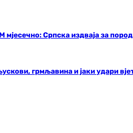
М мјесечно: Српска издваја за поро
ускови, грмљавина и јаки удари вје