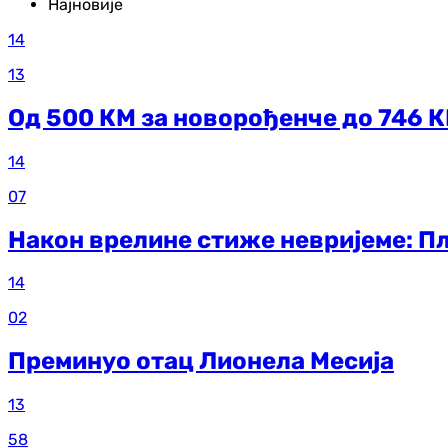
Најновије
14
13
Од 500 КМ за новорођенче до 746 К
14
07
Након врелине стиже невријеме: Пљ
14
02
Преминуо отац Лионела Месија
13
58