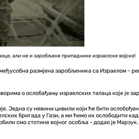
аоце, али не и заробљене припаднике израелске војске!
међусобна размјена заробљеника са Израелом - ре
ворима о ослобађању израелских талаца које је за
рије. Једна су невини цивили који ће бити ослобође
елских бригада у Гази, а ми ћемо их ослободити кад
били смо стотине војног особља - додао је Марзук.