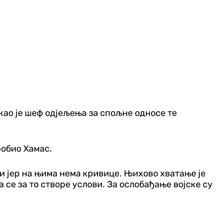
као је шеф одјељења за спољне односе те
робио Хамас.
ни јер на њима нема кривице. Њихово хватање је
а се за то створе услови. За ослобађање војске су