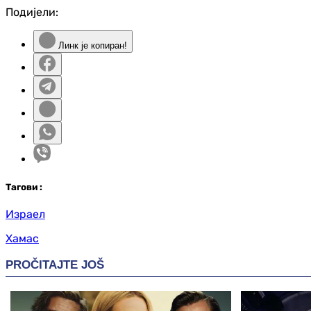
Подијели:
Линк је копиран!
Таг
ови
:
Израел
Хамас