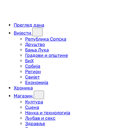
Преглед дана
Вијести
Република Српска
Друштво
Бања Лука
Градови и општине
БиХ
Србија
Регион
Свијет
Економија
Хроника
Магазин
Култура
Сцена
Наука и технологија
Љубав и секс
Здравље