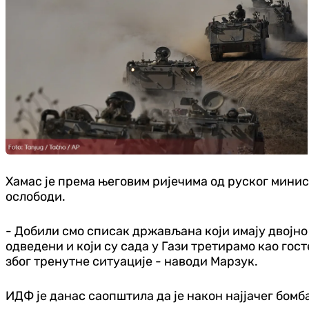
Хамас је према његовим ријечима од руског минис
ослободи.
- Добили смо списак држављана који имају двојно
одведени и који су сада у Гази третирамо као гос
због тренутне ситуације - наводи Марзук.
ИДФ је данас саопштила да је након најјачег бом