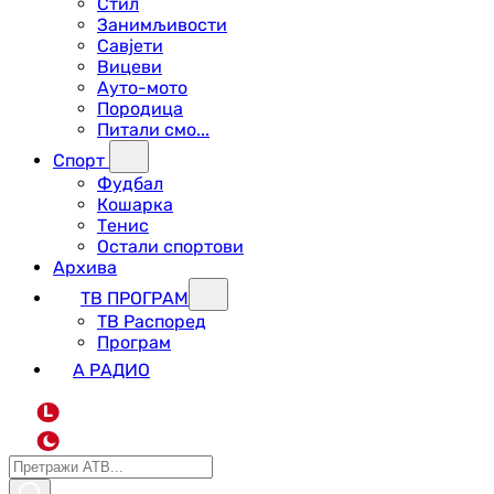
Стил
Занимљивости
Савјети
Вицеви
Ауто-мото
Породица
Питали смо...
Спорт
Фудбал
Кошарка
Тенис
Остали спортови
Архива
ТВ ПРОГРАМ
ТВ Распоред
Програм
А РАДИО
L