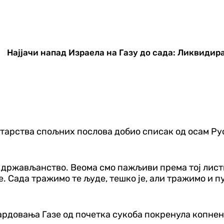
Најјачи напад Израела на Газу до сада: Ликвиди
тарства спољних послова добио списак од осам Рус
 држављанство. Веома смо пажљиви према тој листи
те. Сада тражимо те људе, тешко је, али тражимо и
бардовања Газе од почетка сукоба покренула копне