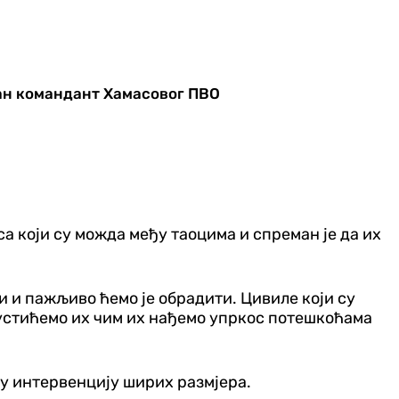
ран командант Хамасовог ПВО
а који су можда међу таоцима и спреман је да их
 и пажљиво ћемо је обрадити. Цивиле који су
 пустићемо их чим их нађемо упркос потешкоћама
ну интервенцију ширих размјера.