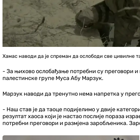
Хамас наводи да је спреман да ослободи све цивилне т
- За њихово ослобађање потребни су преговори и 
палестинске групе Муса Абу Марзук.
Марзук наводи да тренутно нема напретка у прего
- Наш став је да таоце подијелимо у двије катего
резултат хаоса који је настао послије пораза изра
потребни преговори и размјена заробљеника. Заро