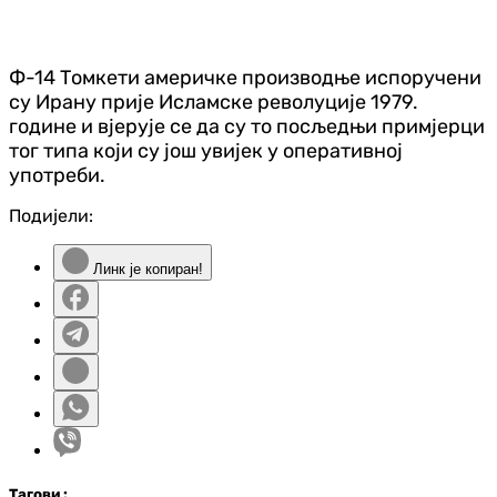
Ф-14 Томкети америчке производње испоручени
су Ирану прије Исламске револуције 1979.
године и вјерује се да су то посљедњи примјерци
тог типа који су још увијек у оперативној
употреби.
Подијели:
Линк је копиран!
Таг
ови
: