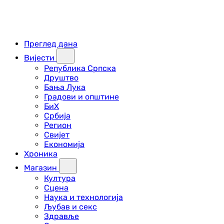
Преглед дана
Вијести
Република Српска
Друштво
Бања Лука
Градови и општине
БиХ
Србија
Регион
Свијет
Економија
Хроника
Магазин
Култура
Сцена
Наука и технологија
Љубав и секс
Здравље