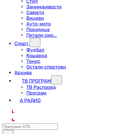
Стил
Занимљивости
Савјети
Вицеви
Ауто-мото
Породица
Питали смо...
Спорт
Фудбал
Кошарка
Тенис
Остали спортови
Архива
ТВ ПРОГРАМ
ТВ Распоред
Програм
А РАДИО
L