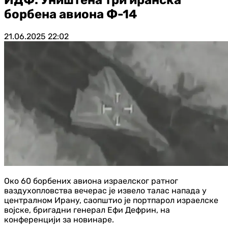
борбена авиона Ф-14
21.06.2025
22:02
Око 60 борбених авиона израелског ратног
ваздухопловства вечерас је извело талас напада у
централном Ирану, саопштио је портпарол израелске
војске, бригадни генерал Ефи Дефрин, на
конференцији за новинаре.