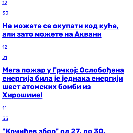
12
30
Не можете се окупати код куће,
али зато можете на Аквани
12
21
Мега пожар у Грчкој: Ослобођена
енергија била је једнака енергији
шест атомских бомби из
Хирошиме!
11
55
"Кочићев збор" од 27. до 30.