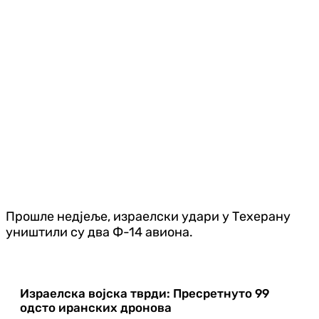
Прошле недјеље, израелски удари у Техерану
уништили су два Ф-14 авиона.
Израелска војска тврди: Пресретнуто 99
одсто иранских дронова