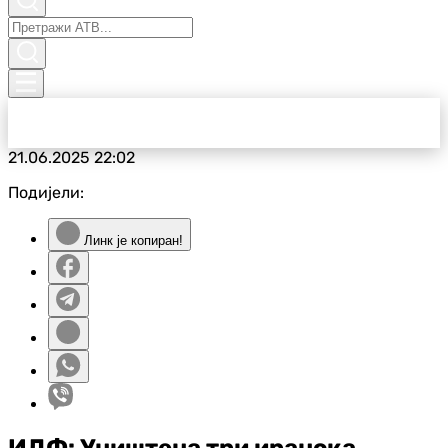
21.06.2025
22:02
Подијели:
Линк је копиран!
ИДФ: Уништена три иранска