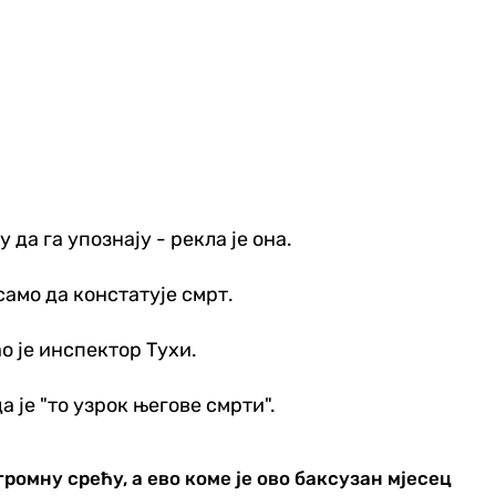
 да га упознају - рекла је она.
само да констатује смрт.
о је инспектор Тухи.
а је "то узрок његове смрти".
громну срећу, а ево коме је ово баксузан мјесец