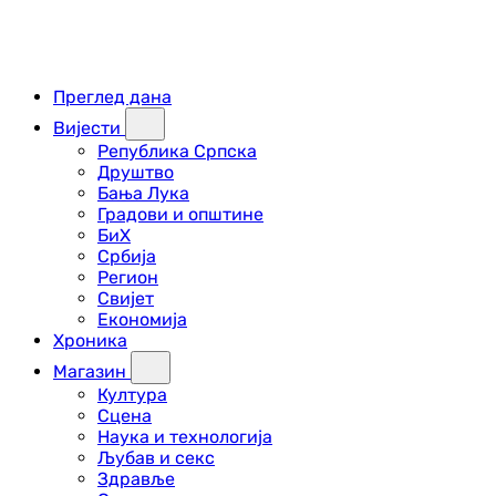
Преглед дана
Вијести
Република Српска
Друштво
Бања Лука
Градови и општине
БиХ
Србија
Регион
Свијет
Економија
Хроника
Магазин
Култура
Сцена
Наука и технологија
Љубав и секс
Здравље