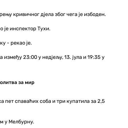
рењу кривичног дјела због чега је избоден.
о је инспектор Тухи.
у - рекао је.
између 23:00 у недјељу, 13. јула и 19:35 у
молитва за мир
а пет спаваћих соба и три купатила за 2,5
ем у Мелбурну.