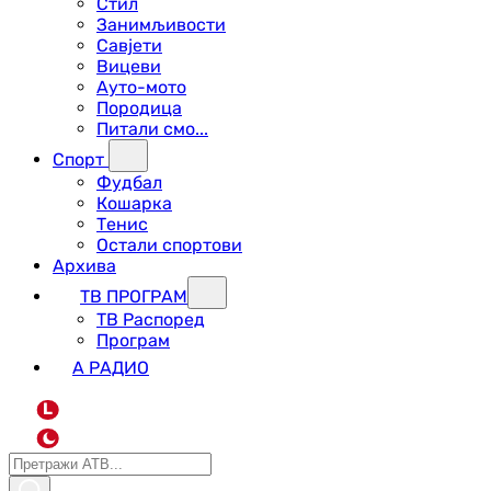
Стил
Занимљивости
Савјети
Вицеви
Ауто-мото
Породица
Питали смо...
Спорт
Фудбал
Кошарка
Тенис
Остали спортови
Архива
ТВ ПРОГРАМ
ТВ Распоред
Програм
А РАДИО
L