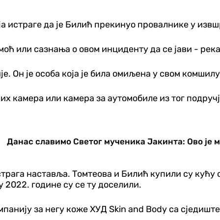
ија истраге да је Билић прекинуо провалнике у извш
оћ или сазнања о овом инциденту да се јави - река
е. Он је особа која је била омиљена у свом комшилук
х камера или камера за аутомобиле из тог подручја 
Данас славимо Светог мученика Јакинта: Ово је 
страга наставља. Томтеова и Билић купили су кућу с
у 2022. године су се ту доселили.
панију за негу коже ХУД Skin and Body са сједишт