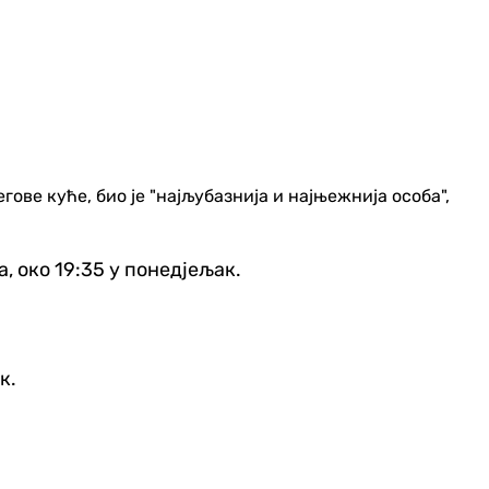
ове куће, био је "најљубазнија и најњежнија особа",
, око 19:35 у понедјељак.
к.