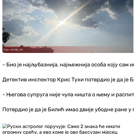
- Био је најљубазнија, најњежнија особа коју сам и
Детектив инспектор Крис Тухи потврдио је да је Б
- Његова супруга није чула ништа о њему и распита
Потврдио је да је Билић имао двије убодне ране у п