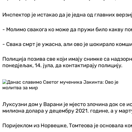
Инспектор је истакао да је једна од главних верз
- Молимо свакога ко може да пружи било какву пом
- Свака смрт је ужасна, али ово је шокирало комшиј
Полиција позива све који имају снимке са надзорни
понедјељак, 14. јула, да контактирају полицију.
Луксузни дом у Варани је мјесто злочина док се и
милиона долара у децембру 2021. године, а у март
Поријеклом из Норвешке, Томтеова је основала ком