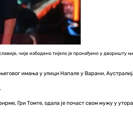
авије, чије избодено тијело је пронађено у дворишту њег
еговог имања у улици Напале у Варани, Аустралија
.
рме, Гри Томте, одала је почаст свом мужу у утора