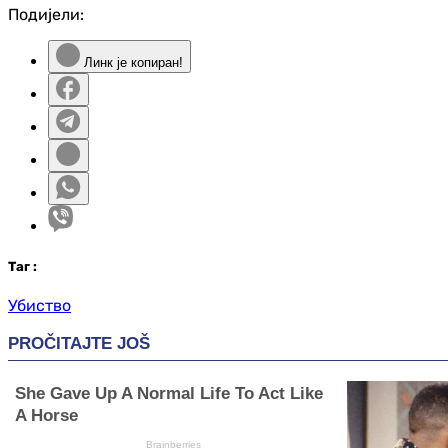
Подијели:
Линк је копиран!
Таг
:
Убиство