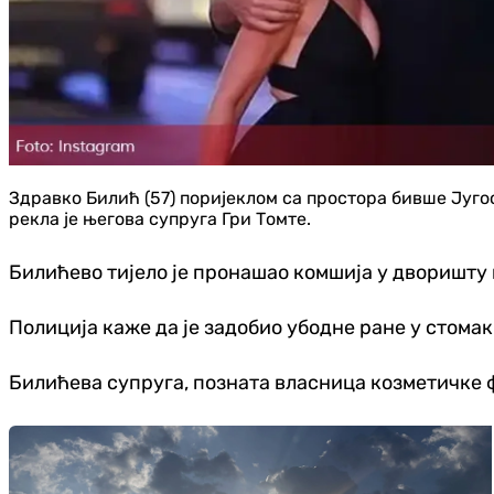
Здравко Билић (57) поријеклом са простора бивше Југосл
рекла је његова супруга Гри Томте.
Билићево тијело је пронашао комшија у дворишту њ
Полиција каже да је задобио убодне ране у стомак
Билићева супруга, позната власница козметичке фи