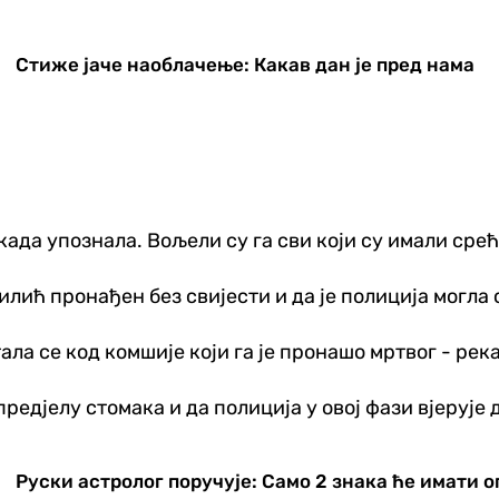
Стиже јаче наоблачење: Какав дан је пред нама
када упознала. Вољели су га сви који су имали срећу
илић пронађен без свијести и да је полиција могла 
ла се код комшије који га је пронашо мртвог - река
редјелу стомака и да полиција у овој фази вјерује д
Руски астролог поручује: Само 2 знака ће имати о