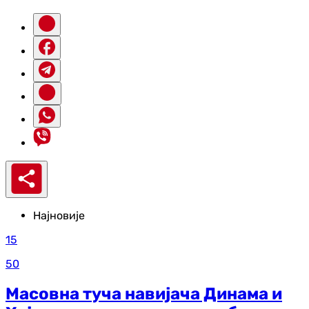
Најновије
15
50
Масовна туча навијача Динама и