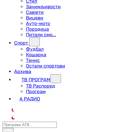
Стил
Занимљивости
Савјети
Вицеви
Ауто-мото
Породица
Питали смо...
Спорт
Фудбал
Кошарка
Тенис
Остали спортови
Архива
ТВ ПРОГРАМ
ТВ Распоред
Програм
А РАДИО
L