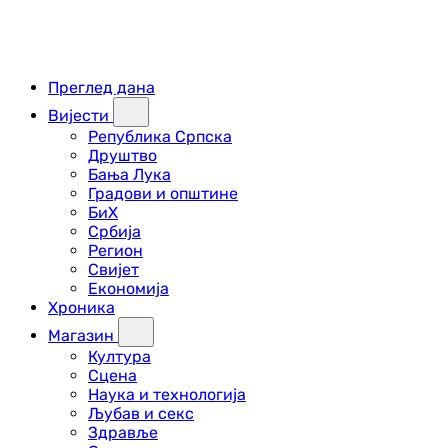
Преглед дана
Вијести
Република Српска
Друштво
Бања Лука
Градови и општине
БиХ
Србија
Регион
Свијет
Економија
Хроника
Магазин
Култура
Сцена
Наука и технологија
Љубав и секс
Здравље