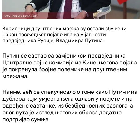
Корисници друштвених мрежа су остали збуњени
након посљедњег појављивања у јавности
предсједника Русије, Владимира Путина.
Путин се састао са замјеником предсједника
Централне војне комисије из Кине, његова појава
је покренула бројне полемике на друштвеним
мрежама.
Наиме, већ се спекулисало о томе како Путин има
дублера који умјесто њега одлази у посјете и на
одређене састанке, из безбједносних разлога, а
овог пута је изглед његових образа додатно
подгријао сумње.