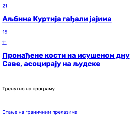
21
Аљбина Куртија гађали јајима
15
11
Пронађене кости на исушеном дну
Саве, асоцирају на људске
Тренутно на програму
Стање на граничним прелазима