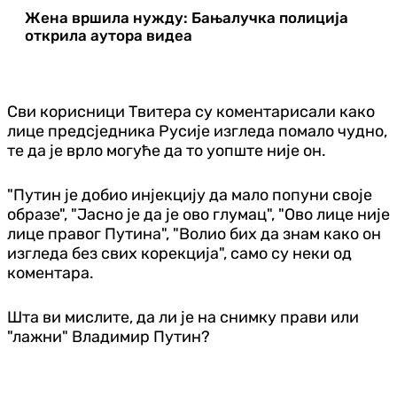
Жена вршила нужду: Бањалучка полиција
открила аутора видеа
Сви корисници Твитера су коментарисали како
лице предсједника Русије изгледа помало чудно,
те да је врло могуће да то уопште није он.
"Путин је добио ин‌јекцију да мало попуни своје
образе", "Јасно је да је ово глумац", "Ово лице није
лице правог Путина", "Волио бих да знам како он
изгледа без свих корекција", само су неки од
коментара.
Шта ви мислите, да ли је на снимку прави или
"лажни" Владимир Путин?