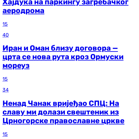
Хајдука на паркингу загребачког
аеродрома
15
40
Иран и Оман близу договора —
црта се нова рута кроз Ормуски
мореуз
15
34
Ненад Чанак вријеђао СПЦ: На
славу ми долази свештеник из
Црногорске православне цркве
15