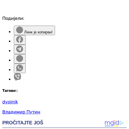
Подијели:
Линк је копиран!
Таг
ови
:
dvojnik
Владимир Путин