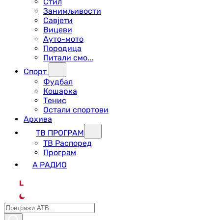
Стил
Занимљивости
Савјети
Вицеви
Ауто-мото
Породица
Питали смо...
Спорт
Фудбал
Кошарка
Тенис
Остали спортови
Архива
ТВ ПРОГРАМ
ТВ Распоред
Програм
А РАДИО
L