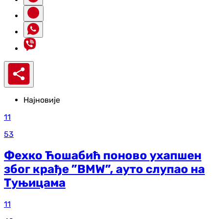
Најновије
11
53
Фехко Ћошабић поново ухапшен
због крађе ”BMW”, ауто слупао на
Туњицама
11