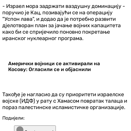
- Израел мора задржати ваздушну доминацију -
поручио је Кац, позивајући се на операцију
"Успон лава", и додао да је потребно развити
дјелотворан план за јачање војних капацитета
како би се спријечило поновно покретање
иранског нуклеарног програма.
Амерички војници се активирали на
Косову: Огласили се и објаснили
Такође је нагласио да су приоритети израелске
војске (ИДФ) у рату с Хамасом повратак талаца и
пораз палестинске исламистичке организације.
Подијели: