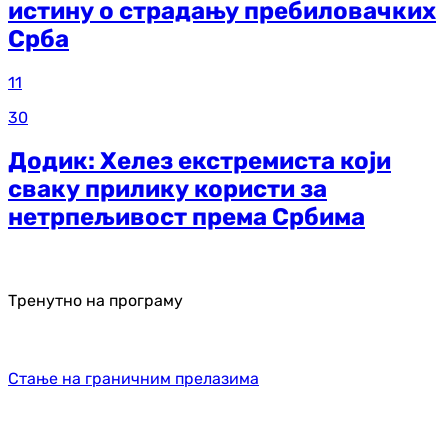
истину о страдању пребиловачких
Срба
11
30
Додик: Хелез екстремиста који
сваку прилику користи за
нетрпељивост према Србима
Тренутно на програму
Стање на граничним прелазима