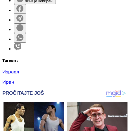
Линк је копиран!
Таг
ови
:
Израел
Иран