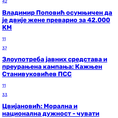
42
Владимир Поповић осумњичен да
је двије жене преварио за 42.000
КМ
11
37
Злоупотреба јавних средстава и
преурањена кампања: Кажњен
Станивуковићев ПСС
11
33
Цвијановић: Морална и
национална дужност - чувати