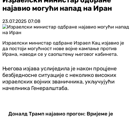
најавио могући напад на Иран
23.07.2025
07:08
Израелски министар одбране Израел Кац изјавио је
да постоји могућност нове војне кампање против
Ирана, наводи се у саопштењу његовог кабинета.
Његова изјава услиједила је након процјене
безбједносне ситуације с неколико високих
израелских војних званичника, укључујући
начелника Генералштаба.
Доналд Трамп најавио прогон: Вријеме је