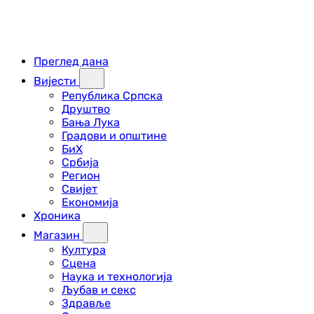
Преглед дана
Вијести
Република Српска
Друштво
Бања Лука
Градови и општине
БиХ
Србија
Регион
Свијет
Економија
Хроника
Магазин
Култура
Сцена
Наука и технологија
Љубав и секс
Здравље