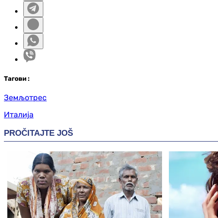
Таг
ови
:
Земљотрес
Италија