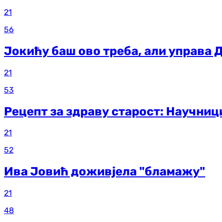
21
56
Јокићу баш ово треба, али управа 
21
53
Рецепт за здраву старост: Научниц
21
52
Ива Јовић доживјела "бламажу"
21
48