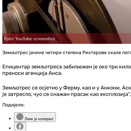
Земљотрес јачине четири степена Рихтерове скале пого
Епицентар земљотреса забиљежен је око три килом
преноси агенција Анса.
Земљотрес се осјетио у Ферму, као и у Анкони, Аско
је затресло, чуо се снажан прасак као експлозија''
Подијели:
Линк је копиран!