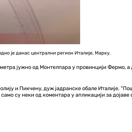
дио је данас централни регион Италије, Марку.
етра јужно од Монтелпара у провинцији Фермо, а д
лију и Пикчену, дуж јадранске обале Италије. "Пошт
, само су неки од коментара у апликацији за дојаве 