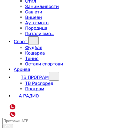
Стил
Занимљивости
Савјети
Вицеви
Ауто-мото
Породица
Питали смо...
Спорт
Фудбал
Кошарка
Тенис
Остали спортови
Архива
ТВ ПРОГРАМ
ТВ Распоред
Програм
А РАДИО
L