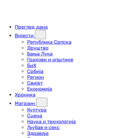
Преглед дана
Вијести
Република Српска
Друштво
Бања Лука
Градови и општине
БиХ
Србија
Регион
Свијет
Економија
Хроника
Магазин
Култура
Сцена
Наука и технологија
Љубав и секс
Здравље