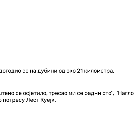
огодио се на дубини од око 21 километра,
ено се осјетило, тресао ми се радни сто'', ''Нагло
о потресу Лест Куејк.