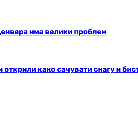
Денвера има велики проблем
и открили како сачувати снагу и бис