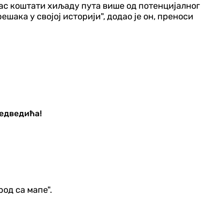
вас коштати хиљаду пута више од потенцијалног
шака у својој историји", додао је он, преноси
медведића!
од са мапе".