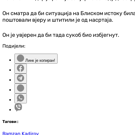
Он сматра да би ситуација на Блиском истоку бил
поштовали вјеру и штитили је од насртаја.
Он је увјерен да би тада сукоб био избјегнут.
Подијели:
Линк је копиран!
Таг
ови
:
Ramzan Kadirov