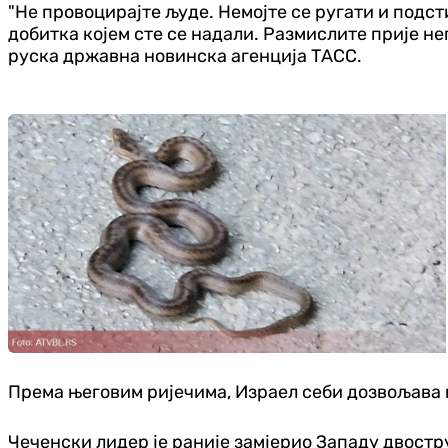
"Не провоцирајте људе. Немојте се ругати и подс
добитка којем сте се надали. Размислите прије нег
руска државна новинска агенција ТАСС.
Према његовим ријечима, Израел себи дозвољава п
Чеченски лидер је раније замјерио Западу двостр