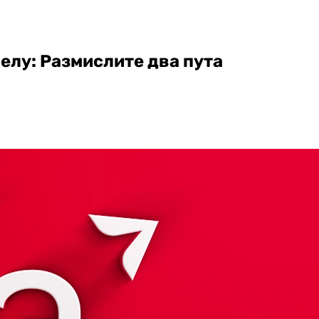
елу: Размислите два пута