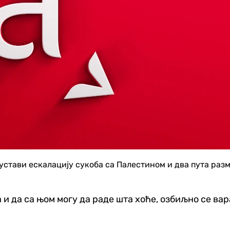
аустави ескалацију сукоба са Палестином и два пута ра
и да са њом могу да раде шта хоће, озбиљно се вара