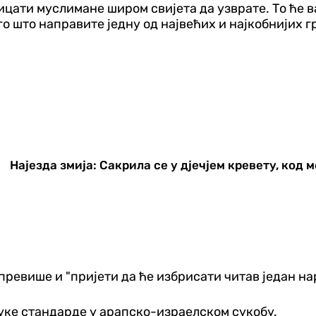
тицати муслимане широм свијета да узврате. То ће 
о што направите једну од највећих и најкобнијих гре
Најезда змија: Сакрила се у дјечјем кревету, код 
ревише и "пријети да ће избрисати читав један нар
уке стандарде у арапско-израелском сукобу.