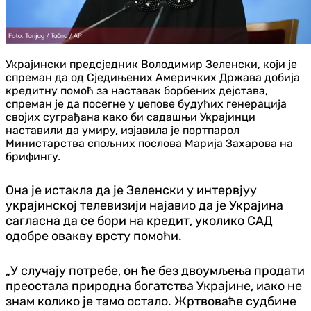
Украјински предсједник Володимир Зеленски, који је
спреман да од Сједињених Америчких Држава добија
кредитну помоћ за наставак борбених дејстава,
спреман је да посегне у џепове будућих генерација
својих суграђана како би садашњи Украјинци
наставили да умиру, изјавила је портпарол
Министарства спољних послова Марија Захарова на
брифингу.
Она је истакла да је Зеленски у интервјуу
украјинској телевизији најавио да је Украјина
сагласна да се бори на кредит, уколико САД
одобре овакву врсту помоћи.
„У случају потребе, он ће без двоумљења продати
преостала природна богатства Украјине, иако не
знам колико је тамо остало. Жртвоваће судбине