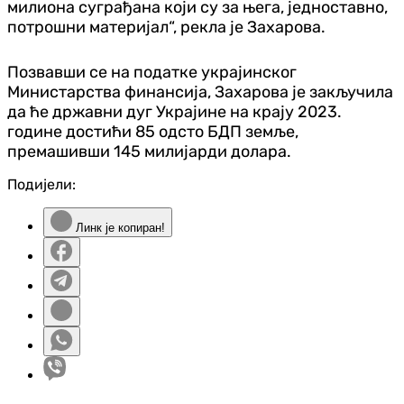
милиона суграђана који су за њега, једноставно,
потрошни материјал“, рекла је Захарова.
Позвавши се на податке украјинског
Министарства финансија, Захарова је закључила
да ће државни дуг Украјине на крају 2023.
године достићи 85 одсто БДП земље,
премашивши 145 милијарди долара.
Подијели:
Линк је копиран!