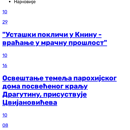
Најновије
10
29
"Усташки покличи у Книну -
враћање у мрачну прошлост"
10
16
Освештање темеља парохијског
дома посвећеног краљу
Драгутину, присуствује
Цвијановићева
10
08