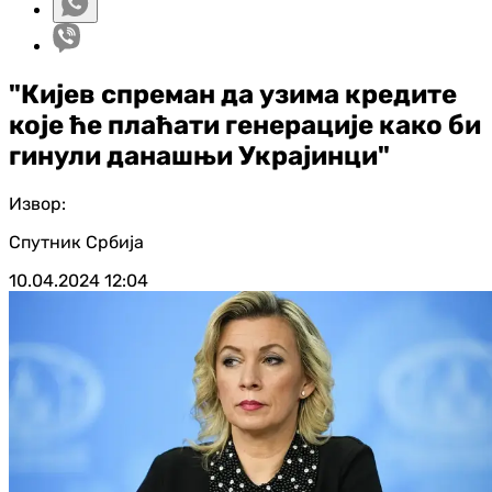
"Кијев спреман да узима кредите
које ће плаћати генерације како би
гинули данашњи Украјинци"
Извор:
Спутник Србија
10.04.2024
12:04