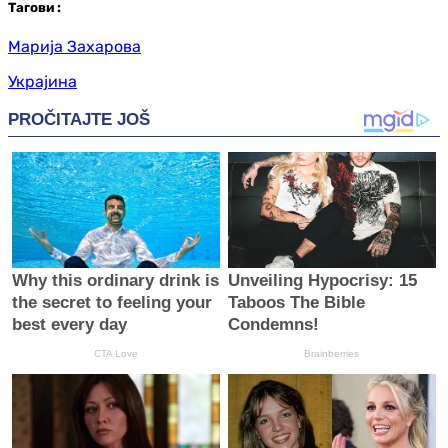
Таг
ови
:
Марија Захарова
Украјина