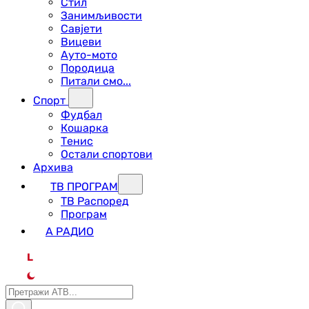
Стил
Занимљивости
Савјети
Вицеви
Ауто-мото
Породица
Питали смо...
Спорт
Фудбал
Кошарка
Тенис
Остали спортови
Архива
ТВ ПРОГРАМ
ТВ Распоред
Програм
А РАДИО
L