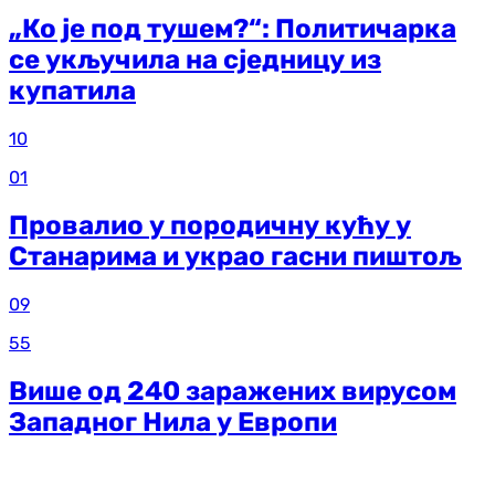
„Ко је под тушем?“: Политичарка
се укључила на сједницу из
купатила
10
01
Провалио у породичну кућу у
Станарима и украо гасни пиштољ
09
55
Више од 240 заражених вирусом
Западног Нила у Европи