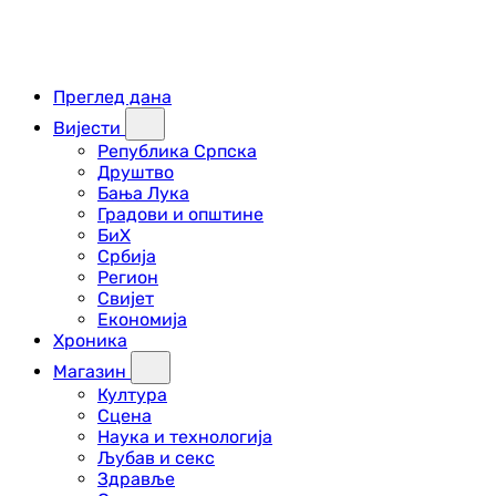
Преглед дана
Вијести
Република Српска
Друштво
Бања Лука
Градови и општине
БиХ
Србија
Регион
Свијет
Економија
Хроника
Магазин
Култура
Сцена
Наука и технологија
Љубав и секс
Здравље