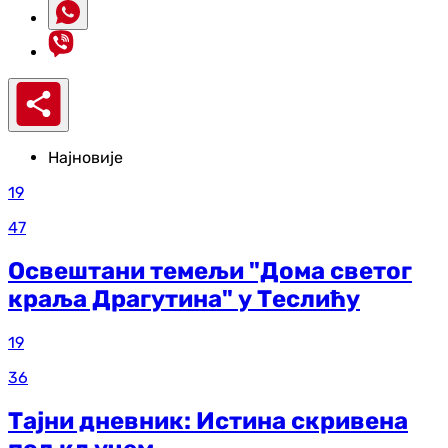
Најновије
19
47
Освештани темељи "Дома светог
краља Драгутина" у Теслићу
19
36
Тајни дневник: Истина скривена