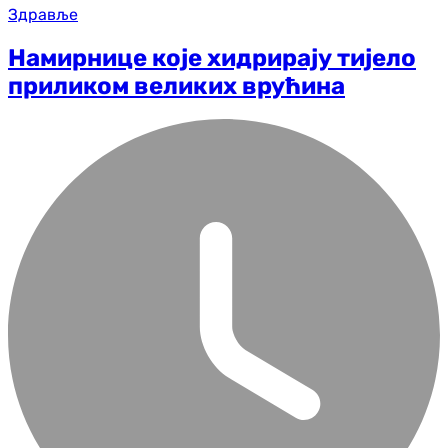
Здравље
Намирнице које хидрирају тијело
приликом великих врућина