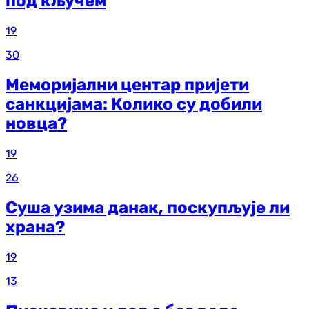
под кључем
19
30
Меморијални центар пријети
санкцијама: Колико су добили
новца?
19
26
Суша узима данак, поскупљује ли
храна?
19
13