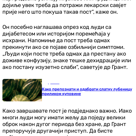
дојиље увек треба да потражи лекарски савјет
прије него што покуша такав пост“, каже он.
Он посебно наглашава опрез код људи са
дијабетесом или историјом поремећаја у
исхрани. Напомиње да пост треба одмах
прекинути ако се појаве озбиљнији симптоми.
„Људи који посте треба одмах да престану ако
доживе конфузију, знаке тешке дехидрације или
ако постану изузетно слаби“, саветује др Грант.
Друштво
Како препознати и одабрати слатку лубеницу
приликом куповине
Како завршавате пост је подједнако важно. Иако
многи људи могу имати жељу да поједу велики
оброк након дугог периода без хране, др Грант
препоручује другачији приступ. Да бисте