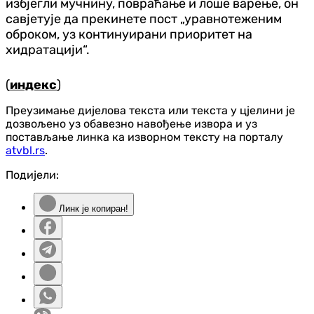
избјегли мучнину, повраћање и лоше варење, он
савјетује да прекинете пост „уравнотеженим
оброком, уз континуирани приоритет на
хидратацији“.
(
индекс
)
Преузимање дијелова текста или текста у цјелини је
дозвољено уз обавезно навођење извора и уз
постављање линка ка изворном тексту на порталу
atvbl.rs
.
Подијели:
Линк је копиран!