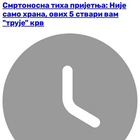
Смртоносна тиха пријетња: Није
само храна, ових 5 ствари вам
"трује" крв