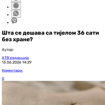
Шта се дешава са тијелом 36 сати
без хране?
Аутор:
АТВ редакција
13.06.2026
14:29
Коментари:
0