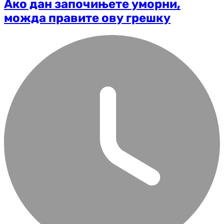
Ако дан започињете уморни,
можда правите ову грешку