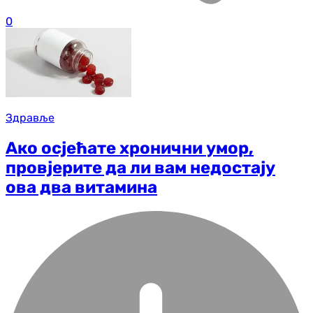
0
Здравље
Ако осјећате хронични умор,
провјерите да ли вам недостају
ова два витамина