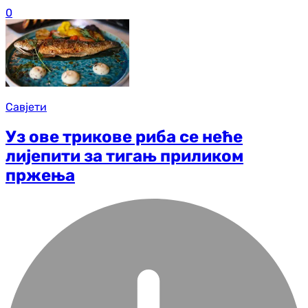
0
Савјети
Уз ове трикове риба се неће
лијепити за тигањ приликом
пржења