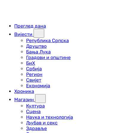
Преглед дана
Вијести
Република Српска
Друштво
Бања Лука
Градови и општине
БиХ
Србија
Регион
Свијет
Економија
Хроника
Магазин
Култура
Сцена
Наука и технологија
Љубав и секс
Здравље