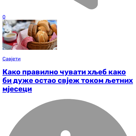
0
Савјети
Како правилно чувати хљеб како
би дуже остао свјеж током љетних
мјесеци