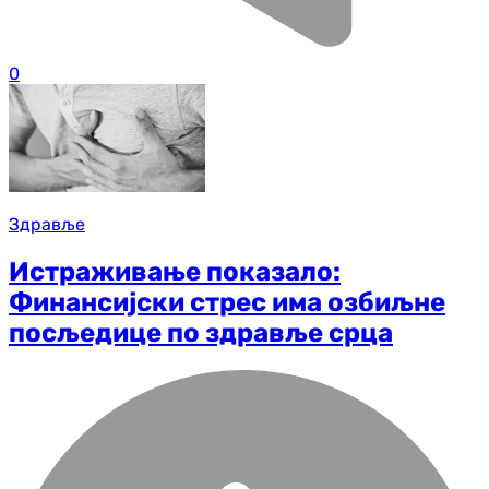
0
Здравље
Истраживање показало:
Финансијски стрес има озбиљне
посљедице по здравље срца