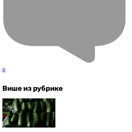
0
Више из рубрике