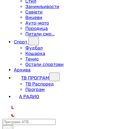
Стил
Занимљивости
Савјети
Вицеви
Ауто-мото
Породица
Питали смо...
Спорт
Фудбал
Кошарка
Тенис
Остали спортови
Архива
ТВ ПРОГРАМ
ТВ Распоред
Програм
А РАДИО
L