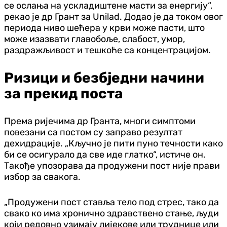
се ослања на ускладиштене масти за енергију“,
рекао је др Грант за Unilad. Додао је да током овог
периода ниво шећера у крви може пасти, што
може изазвати главобоље, слабост, умор,
раздражљивост и тешкоће са концентрацијом.
Ризици и безбједни начини
за прекид поста
Према ријечима др Гранта, многи симптоми
повезани са постом су заправо резултат
дехидрације. „Кључно је пити пуно течности како
би се осигурало да све иде глатко“, истиче он.
Такође упозорава да продужени пост није прави
избор за свакога.
„Продужени пост ставља тело под стрес, тако да
свако ко има хронично здравствено стање, људи
који редовно узимају лијекове или труднице или