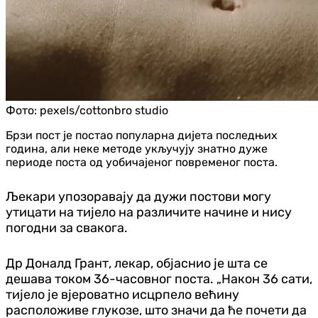
Фото:
pexels/cottonbro studio
Брзи пост је постао популарна дијета последњих
година, али неке методе укључују знатно дуже
периоде поста од уобичајеног повременог поста.
Љекари упозоравају да дужи постови могу
утицати на тијело на различите начине и нису
погодни за свакога.
Др Доналд Грант, лекар, објаснио је шта се
дешава током 36-часовног поста. „Након 36 сати,
тијело је вјероватно исцрпело већину
расположиве глукозе, што значи да ће почети да