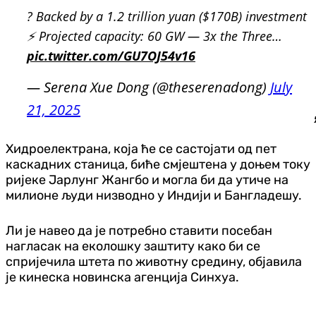
? Backed by a 1.2 trillion yuan ($170B) investment
⚡️ Projected capacity: 60 GW — 3x the Three…
pic.twitter.com/GU7OJ54v16
— Serena Xue Dong (@theserenadong)
July
21, 2025
Хидроелектрана, која ће се састојати од пет
каскадних станица, биће смјештена у доњем току
ријеке Јарлунг Жангбо и могла би да утиче на
милионе људи низводно у Индији и Бангладешу.
Ли је навео да је потребно ставити посебан
нагласак на еколошку заштиту како би се
спријечила штета по животну средину, објавила
је кинеска новинска агенција Синхуа.