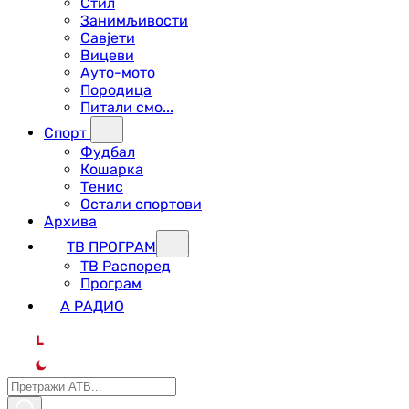
Стил
Занимљивости
Савјети
Вицеви
Ауто-мото
Породица
Питали смо...
Спорт
Фудбал
Кошарка
Тенис
Остали спортови
Архива
ТВ ПРОГРАМ
ТВ Распоред
Програм
А РАДИО
L