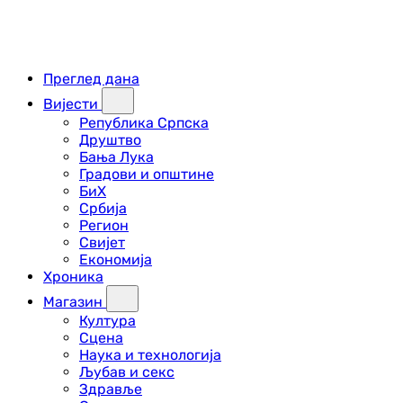
Преглед дана
Вијести
Република Српска
Друштво
Бања Лука
Градови и општине
БиХ
Србија
Регион
Свијет
Економија
Хроника
Магазин
Култура
Сцена
Наука и технологија
Љубав и секс
Здравље