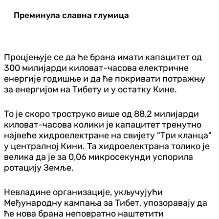
Преминула славна глумица
Процјењује се да ће брана имати капацитет од
300 милијарди киловат-часова електричне
енергије годишње и да ће покривати потражњу
за енергијом на Тибету и у остатку Кине.
То је скоро троструко више од 88,2 милијарди
киловат-часова колики је капацитет тренутно
највеће хидроелектране на свијету "Три кланца"
у централној Кини. Та хидроелектрана толико је
велика да је за 0,06 микросекунди успорила
ротацију Земље.
Невладине организације, укључујући
Међународну кампања за Тибет, упозоравају да
ће нова брана неповратно наштетити