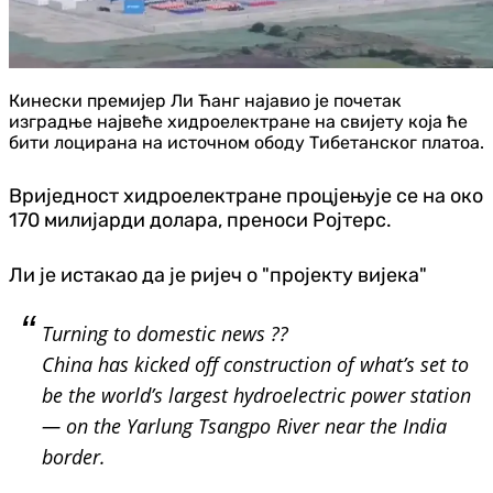
Кинески премијер Ли Ћанг најавио је почетак
изградње највеће хидроелектране на свијету која ће
бити лоцирана на источном ободу Тибетанског платоа.
Вриједност хидроелектране процјењује се на око
170 милијарди долара, преноси Ројтерс.
Ли је истакао да је ријеч о "пројекту вијека"
Turning to domestic news ??
China has kicked off construction of what’s set to
be the world’s largest hydroelectric power station
— on the Yarlung Tsangpo River near the India
border.