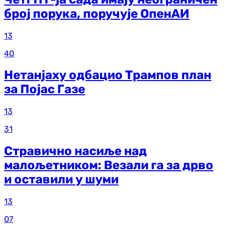
број порука, поручује ОпенАИ
13
40
Нетанјаху одбацио Трампов план
за Појас Газе
13
31
Стравично насиље над
малољетником: Везали га за дрво
и оставили у шуми
13
07