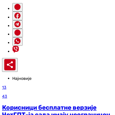
Најновије
13
43
Корисници бесплатне верзије
ЧетГПТ-ја сада имају неограничен