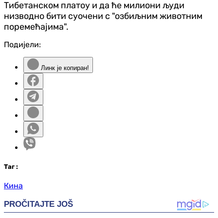
Тибетанском платоу и да ће милиони људи
низводно бити суочени с "озбиљним животним
поремећајима".
Подијели:
Линк је копиран!
Таг
:
Кина