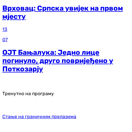
Врховац: Српска увијек на првом
мјесту
13
07
ОЈТ Бањалука: Једно лице
погинуло, друго повријеђено у
Поткозарју
Тренутно на програму
Стање на граничним прелазима