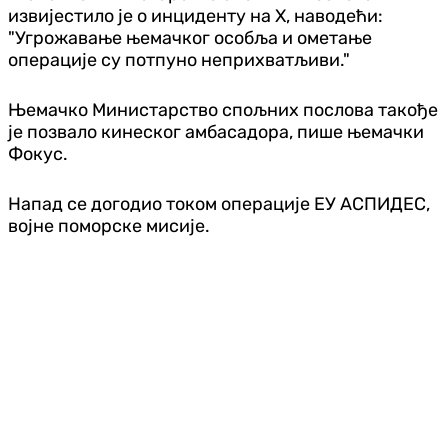
извијестило је о инциденту на X, наводећи:
"Угрожавање њемачког особља и ометање
операције су потпуно неприхватљиви."
Њемачко Министарство спољних послова такође
је позвало кинеског амбасадора, пише њемачки
Фокус.
Напад се догодио током операције ЕУ АСПИДЕС,
војне поморске мисије.