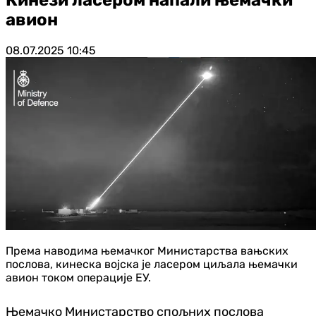
авион
08.07.2025
10:45
Према наводима њемачког Министарства вањских
послова, кинеска војска је ласером циљала њемачки
авион током операције ЕУ.
Њемачко Министарство спољних послова