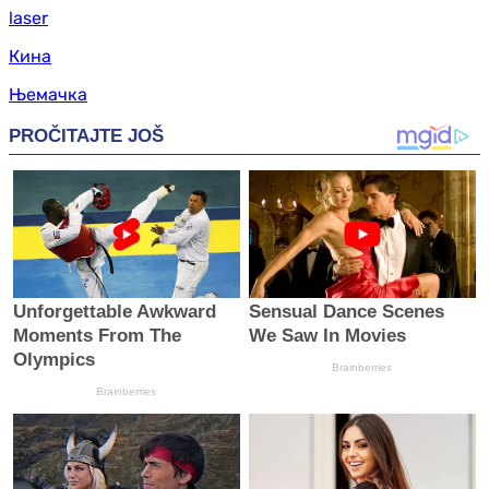
laser
Кина
Њемачка