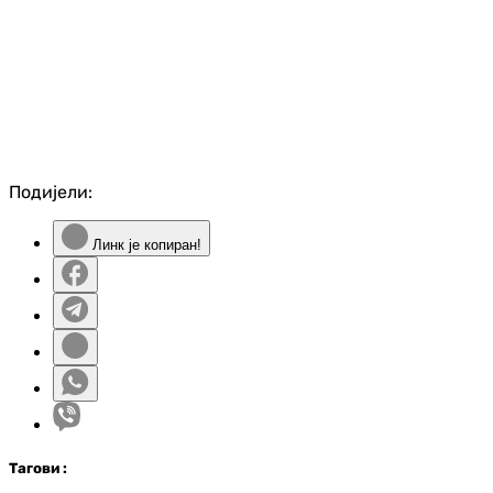
Подијели:
Линк је копиран!
Таг
ови
: