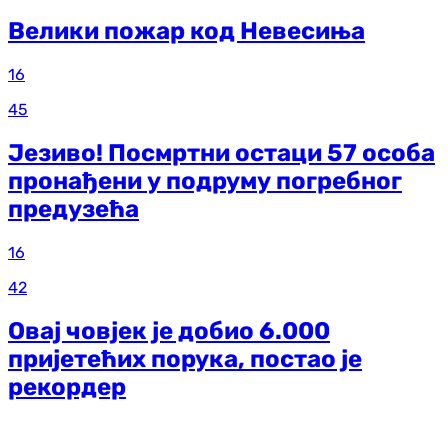
Велики пожар код Невесиња
16
45
Језиво! Посмртни остаци 57 особа
пронађени у подруму погребног
предузећа
16
42
Овај човјек је добио 6.000
пријетећих порука, постао је
рекордер