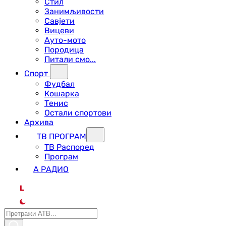
Стил
Занимљивости
Савјети
Вицеви
Ауто-мото
Породица
Питали смо...
Спорт
Фудбал
Кошарка
Тенис
Остали спортови
Архива
ТВ ПРОГРАМ
ТВ Распоред
Програм
А РАДИО
L