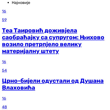
Најновије
16
59
Теа Таировић доживјела
саобраћајку са супругом: Њихово
возило претрпјело велику
материјалну штету
16
54
Црно-бијели одустали од Душана
Влаховића
16
48