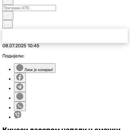
08.07.2025
10:45
Подијели:
Линк је копиран!
Кинези ласером напали њемачки