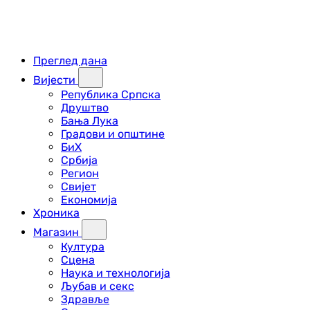
Преглед дана
Вијести
Република Српска
Друштво
Бања Лука
Градови и општине
БиХ
Србија
Регион
Свијет
Економија
Хроника
Магазин
Култура
Сцена
Наука и технологија
Љубав и секс
Здравље