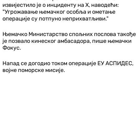
извијестило је о инциденту на X, наводећи:
"Угрожавање њемачког особља и ометање
операције су потпуно неприхватљиви."
Њемачко Министарство спољних послова такође
је позвало кинеског амбасадора, пише њемачки
Фокус.
Напад се догодио током операције ЕУ АСПИДЕС,
војне поморске мисије.