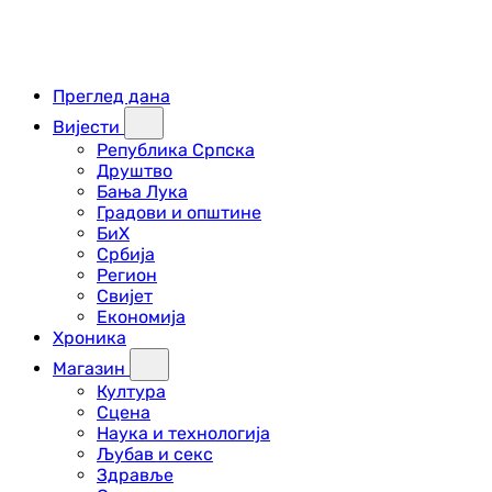
Преглед дана
Вијести
Република Српска
Друштво
Бања Лука
Градови и општине
БиХ
Србија
Регион
Свијет
Економија
Хроника
Магазин
Култура
Сцена
Наука и технологија
Љубав и секс
Здравље