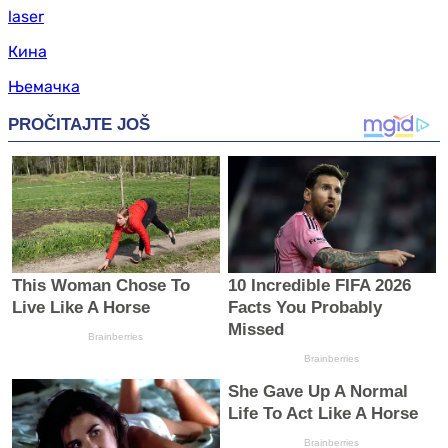
laser
Кина
Њемачка