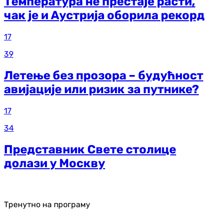
Температура не престаје расти,
чак је и Аустрија оборила рекорд
17
39
Летење без прозора – будућност
авијације или ризик за путнике?
17
34
Представник Свете столице
долази у Москву
Тренутно на програму