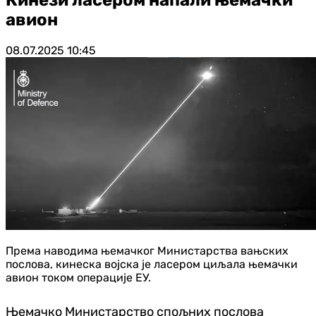
авион
08.07.2025
10:45
Према наводима њемачког Министарства вањских
послова, кинеска војска је ласером циљала њемачки
авион током операције ЕУ.
Њемачко Министарство спољних послова