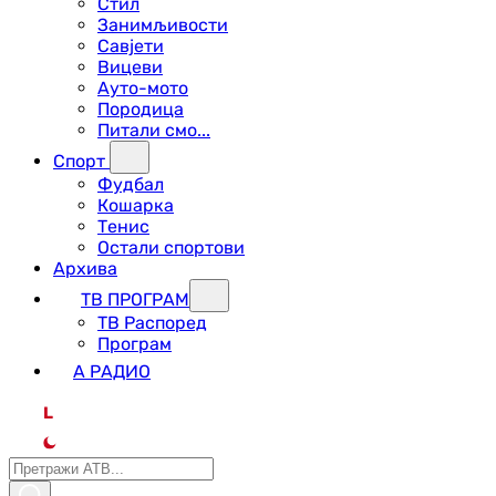
Стил
Занимљивости
Савјети
Вицеви
Ауто-мото
Породица
Питали смо...
Спорт
Фудбал
Кошарка
Тенис
Остали спортови
Архива
ТВ ПРОГРАМ
ТВ Распоред
Програм
А РАДИО
L