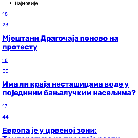
Најновије
18
28
Мјештани Драгочаја поново на
протесту
18
05
Има ли краја несташицама воде у
појединим бањалучким насељима?
17
44
Европа је у црвеној зони: