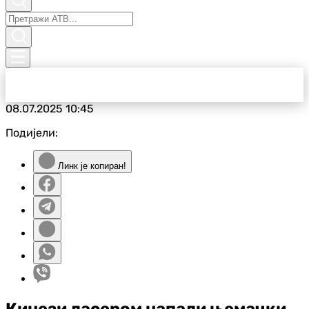
08.07.2025
10:45
Подијели:
Линк је копиран!
Кинези ласером напали њемачки