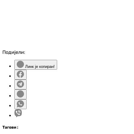
Подијели:
Линк је копиран!
Таг
ови
: