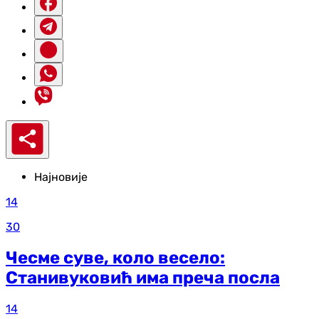
Најновије
14
30
Чесме суве, коло весело:
Станивуковић има преча посла
14