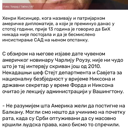
Хенри Кисинџер, кога називају и патријархом
америчке дипломатије, а који је преминуо данас у
стотој години, прије 13 година је говорио да БиХ
никада није постојала и да је бесмислено
инсистирање САД на њеном опстанку.
С обзиром на његове изјаве дате чувеном
америчког новинару Чарлију Роузу, није ни чудо
што је тај интервју скриван још од 2010.
Некадашњи шеф Стејт департмента и Савјета за
националну безбједност у вријеме Никсона и
државни секретар у време Форда и Никсона
очитао је лекцију администрацији у Вашингтону.
- Не разумијем шта Америка жели да постигне на
Балкану. Могли смо нешто да учинимо на почетку
рата, када су Срби оптуживани да су масовно
кршили људска права, како бисмо то спречили.