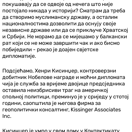
покушавају да се одвоје од нечега што није
постојало никада у историји? Сматрам да треба
да створимо муслиманску државу, а осталим
националностима дозволити да оснују своје
независне државе или да се прикључе Хрватској
и Србији. Не морамо да се мијешамо у балкански
рат који се не може завршити чак и ако бисмо
побиједили - рекао је доајен свјетске
дипломатије.
Подсјећамо, Хенри Кисинџер, контроверзни
добитник Нобелове награде и моћни дипломата
чија је служба за вријеме двојице предсједника
оставила неизбрисиви траг на америчкој
спољној политици, преминуо је у сриједу у стотој
години, саопштила је његова фирма за
геополитички консалтинг, Kissinger Associates
Inc.
Кисинџер је умро у свом дому у Контектикату,