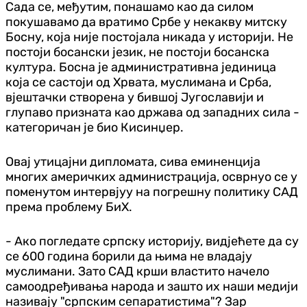
Сада се, међутим, понашамо као да силом
покушавамо да вратимо Србе у некакву митску
Босну, која није постојала никада у историји. Не
постоји босански језик, не постоји босанска
култура. Босна је административна јединица
која се састоји од Хрвата, муслимана и Срба,
вјештачки створена у бившој Југославији и
глупаво призната као држава од западних сила -
категоричан је био Кисинџер.
Овај утицајни дипломата, сива еминенција
многих америчких администрација, осврнуо се у
поменутом интервјуу на погрешну политику САД
према проблему БиХ.
- Ако погледате српску историју, видјећете да су
се 600 година борили да њима не владају
муслимани. Зато САД крши властито начело
самоодређивања народа и зашто их наши медији
називају "српским сепаратистима"? Зар