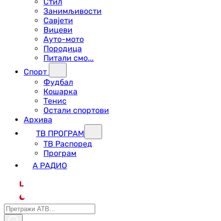
Стил
Занимљивости
Савјети
Вицеви
Ауто-мото
Породица
Питали смо...
Спорт
Фудбал
Кошарка
Тенис
Остали спортови
Архива
ТВ ПРОГРАМ
ТВ Распоред
Програм
А РАДИО
L