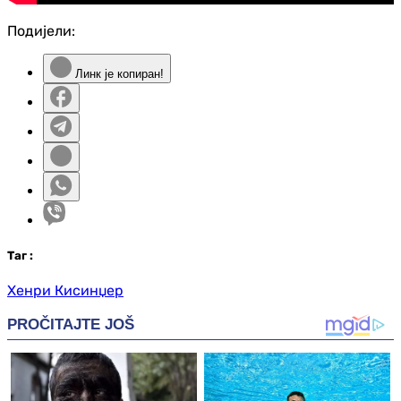
Подијели:
Линк је копиран!
Таг
:
Хенри Кисинџер