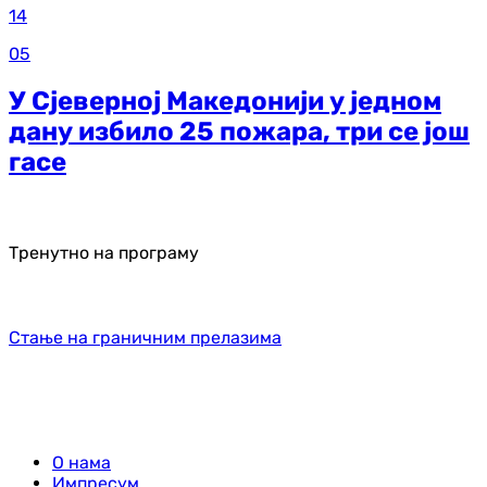
14
05
У Сјеверној Македонији у једном
дану избило 25 пожара, три се још
гасе
Тренутно на програму
Стање на граничним прелазима
О нама
Импресум