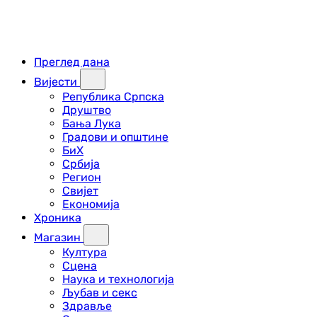
Преглед дана
Вијести
Република Српска
Друштво
Бања Лука
Градови и општине
БиХ
Србија
Регион
Свијет
Економија
Хроника
Магазин
Култура
Сцена
Наука и технологија
Љубав и секс
Здравље