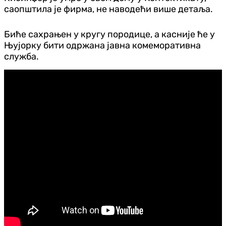
саопштила је фирма, не наводећи више детаља.
Биће сахрањен у кругу породице, а касније ће у
Њујорку бити одржана јавна комеморативна
служба.