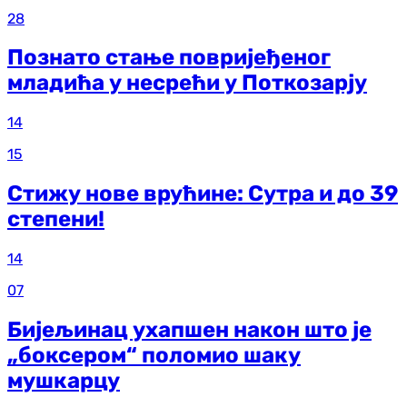
28
Познато стање повријеђеног
младића у несрећи у Поткозарју
14
15
Стижу нове врућине: Сутра и до 39
степени!
14
07
Бијељинац ухапшен након што је
„боксером“ поломио шаку
мушкарцу