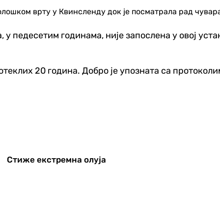
олошком врту у Квинсленду док је посматрала рад чувара
, у педесетим годинама, није запослена у овој уста
протеклих 20 година. Добро је упозната са протоко
Стиже екстремна олуја