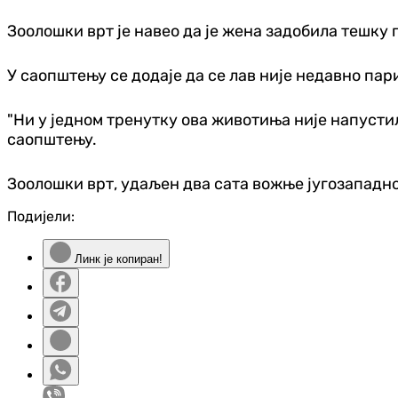
Зоолошки врт је навео да је жена задобила тешку 
У саопштењу се додаје да се лав није недавно пар
"Ни у једном тренутку ова животиња није напустил
саопштењу.
Зоолошки врт, удаљен два сата вожње југозападно 
Подијели:
Линк је копиран!