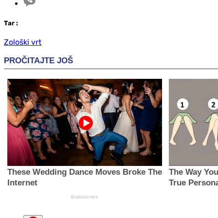
Таг
:
Zološki vrt