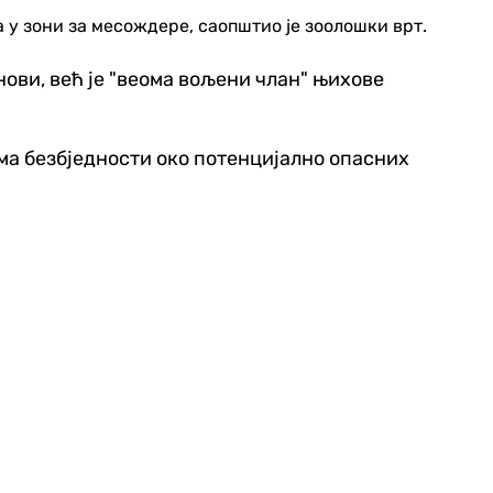
 у зони за месождере, саопштио је зоолошки врт.
нови, већ је "веома вољени члан" њихове
лима безбједности око потенцијално опасних