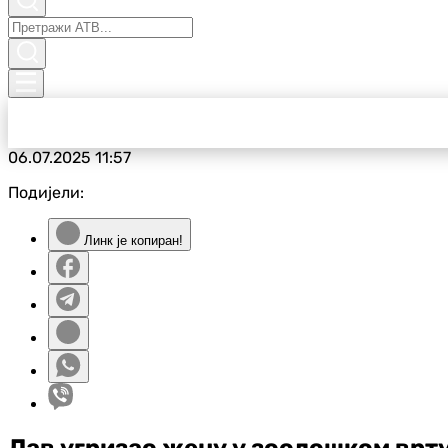
06.07.2025
11:57
Подијели:
Линк је копиран!
Лав угризао жену у зоолошком врт