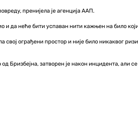
повреду, пренијела је агенција ААП.
ио и да неће бити успаван нити кажњен на било кој
а свој ограђени простор и није било никаквог ризик
од Бризбејна, затворен је након инцидента, али се 