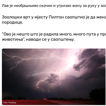
Лав је необјашњиво скочио и угризао жену за руку у зо
Зоолошки врт у мјесту Пилтон саопштио је да жена
породице.
"Ово је нешто што је радила много, много пута у 
животиња", наводи се у саопштењу.