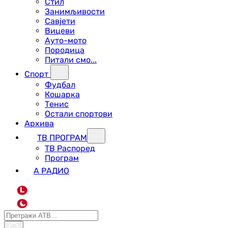
Стил
Занимљивости
Савјети
Вицеви
Ауто-мото
Породица
Питали смо...
Спорт
Фудбал
Кошарка
Тенис
Остали спортови
Архива
ТВ ПРОГРАМ
ТВ Распоред
Програм
А РАДИО
L