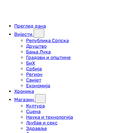
Преглед дана
Вијести
Република Српска
Друштво
Бања Лука
Градови и општине
БиХ
Србија
Регион
Свијет
Економија
Хроника
Магазин
Култура
Сцена
Наука и технологија
Љубав и секс
Здравље