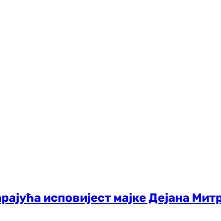
арајућа исповијест мајке Дејана Митр