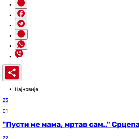
Најновије
23
01
"Пусти ме мама, мртав сам.." Срцеп
22