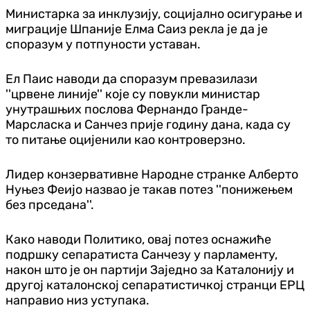
Министарка за инклузију, социјално осигурање и
миграције Шпаније Елма Саиз рекла је да је
споразум у потпуности уставан.
Ел Паис наводи да споразум превазилази
''црвене линије'' које су повукли министар
унутрашњих послова Фернандо Гранде-
Марсласка и Санчез прије годину дана, када су
то питање оцијенили као контроверзно.
Лидер конзервативне Народне странке Алберто
Нуњез Феијо назвао је такав потез ''понижењем
без прседана''.
Како наводи Политико, овај потез оснажиће
подршку сепаратиста Санчезу у парламенту,
након што је он партији Заједно за Каталонију и
другој каталонској сепаратистичкој странци ЕРЦ
направио низ уступака.