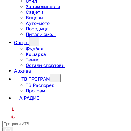
Стил
Занимљивости
Савјети
Вицеви
Ауто-мото
Породица
Питали смо...
Спорт
Фудбал
Кошарка
Тенис
Остали спортови
Архива
ТВ ПРОГРАМ
ТВ Распоред
Програм
А РАДИО
L