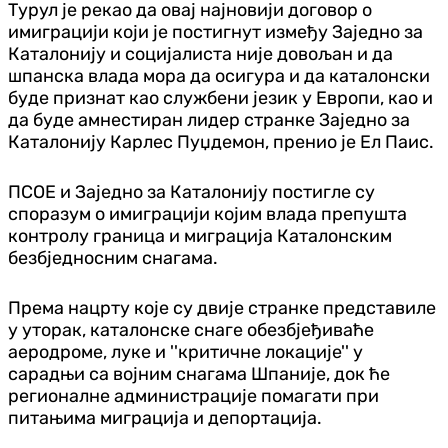
Турул је рекао да овај најновији договор о
имиграцији који је постигнут између Заједно за
Каталонију и социјалиста није довољан и да
шпанска влада мора да осигура и да каталонски
буде признат као службени језик у Европи, као и
да буде амнестиран лидер странке Заједно за
Каталонију Карлес Пуџдемон, пренио је Ел Паис.
ПСОЕ и Заједно за Каталонију постигле су
споразум о имиграцији којим влада препушта
контролу граница и миграција Каталонским
безбједносним снагама.
Према нацрту које су двије странке представиле
у уторак, каталонске снаге обезбјеђиваће
аеродроме, луке и ''критичне локације'' у
сарадњи са војним снагама Шпаније, док ће
регионалне администрације помагати при
питањима миграција и депортација.