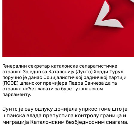
Генерални секретар каталонске сепаратистичке
странке Заједно за Каталонију (Јунтс) Хорди Турул
поручио је данас Социјалистичкој радничкој партији
(ПСОЕ) шпанског премијера Педра Санчеза да та
странка неће гласати за буџет у шпанском
парламенту.
Јунтс је ову одлуку донијела упркос томе што је
шпанска влада препустила контролу граница и
миграција Каталонским безбједносним снагама.