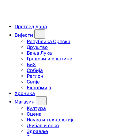
Преглед дана
Вијести
Република Српска
Друштво
Бања Лука
Градови и општине
БиХ
Србија
Регион
Свијет
Економија
Хроника
Магазин
Култура
Сцена
Наука и технологија
Љубав и секс
Здравље