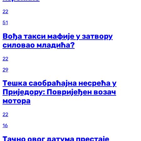
22
51
Вођа такси мафије у затвору
силовао младића?
22
29
Тешка саобраћајна несрећа у
Приједору: Повријеђен возач
мотора
22
16
Тачно овог датума престаје