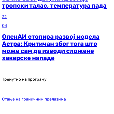
тропски талас, температура пада
22
04
ОпенАИ стопира развој модела
Астра: Критичан због тога што
може сам да изводи сложене
хакерске нападе
Тренутно на програму
Стање на граничним прелазима