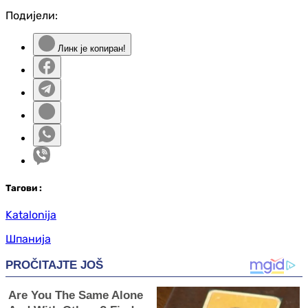
Подијели:
Линк је копиран!
Таг
ови
:
Katalonija
Шпанија