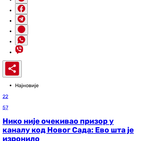
Најновије
22
57
Нико није очекивао призор у
каналу код Новог Сада: Ево шта је
изронило