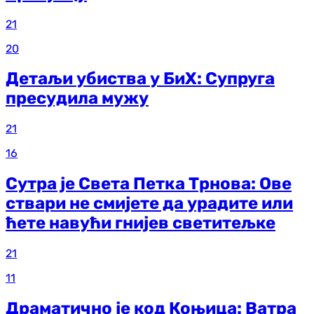
21
20
Детаљи убиства у БиХ: Супруга
пресудила мужу
21
16
Сутра је Света Петка Трнова: Ове
ствари не смијете да урадите или
ћете навући гнијев светитељке
21
11
Драматично је код Коњица: Ватра