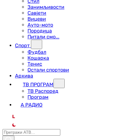
Стил
Занимљивости
Савјети
Вицеви
Ауто-мото
Породица
Питали смо...
Спорт
Фудбал
Кошарка
Тенис
Остали спортови
Архива
ТВ ПРОГРАМ
ТВ Распоред
Програм
А РАДИО
L