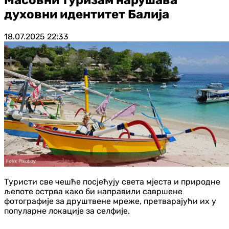
духовни идентитет Балија
18.07.2025
22:33
Туристи све чешће посјећују света мјеста и природне
љепоте острва како би направили савршене
фотографије за друштвене мреже, претварајући их у
популарне локације за селфије.