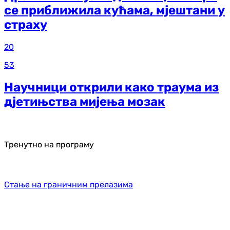
се приближила кућама, мјештани у
страху
20
53
Научници открили како траума из
д‌јетињства мијења мозак
Тренутно на програму
Стање на граничним прелазима