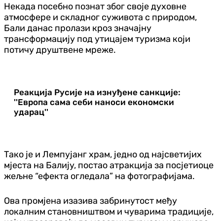
Некада посебно познат због своје духовне
атмосфере и складног суживота с природом,
Бали данас пролази кроз значајну
трансформацију под утицајем туризма који
потичу друштвене мреже.
Реакција Русије на изнуђене санкције:
''Европа сама себи наноси економски
ударац''
Тако је и Лемпујанг храм, једно од најсветијих
мјеста на Балију, постао атракција за посјетиоце
жељне “ефекта огледала” на фотографијама.
Ова промјена изазива забринутост међу
локалним становништвом и чуварима традиције,