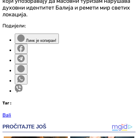
који упозоравају да масовни туризам нарушава
духовни идентитет Балија и ремети мир светих
локација.
Подијели:
Линк је копиран!
Таг
:
Bali