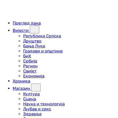
Преглед дана
Вијести
Република Српска
Друштво
Бања Лука
Градови и општине
БиХ
Србија
Регион
Свијет
Економија
Хроника
Магазин
Култура
Сцена
Наука и технологија
Љубав и секс
Здравље