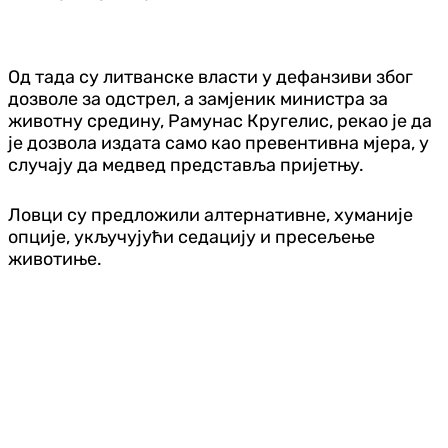
Од тада су литванске власти у дефанзиви због
дозволе за одстрел, а замјеник министра за
животну средину, Рамунас Кругелис, рекао је да
је дозвола издата само као превентивна мјера, у
случају да медвед представља пријетњу.
Ловци су предложили алтернативне, хуманије
опције, укључујући седацију и пресељење
животиње.