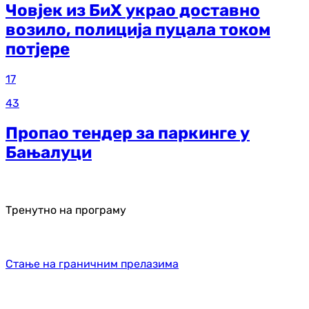
Човјек из БиХ украо доставно
возило, полиција пуцала током
потјере
17
43
Пропао тендер за паркинге у
Бањалуци
Тренутно на програму
Стање на граничним прелазима