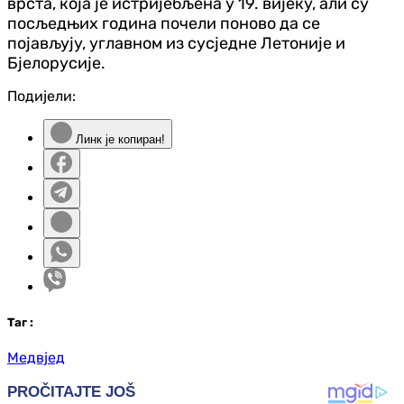
врста, која је истријебљена у 19. вијеку, али су
посљедњих година почели поново да се
појављују, углавном из сусједне Летоније и
Бјелорусије.
Подијели:
Линк је копиран!
Таг
:
Медвјед