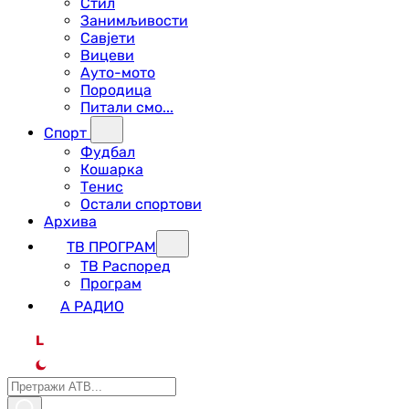
Стил
Занимљивости
Савјети
Вицеви
Ауто-мото
Породица
Питали смо...
Спорт
Фудбал
Кошарка
Тенис
Остали спортови
Архива
ТВ ПРОГРАМ
ТВ Распоред
Програм
А РАДИО
L