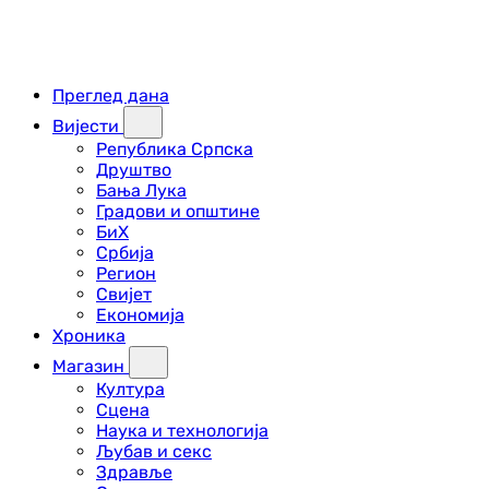
Преглед дана
Вијести
Република Српска
Друштво
Бања Лука
Градови и општине
БиХ
Србија
Регион
Свијет
Економија
Хроника
Магазин
Култура
Сцена
Наука и технологија
Љубав и секс
Здравље