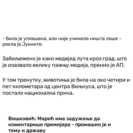
- Била је уплашена, али није учинила ништа лоше -
рекла је Јукните.
Забиљежено је како медвјед лута кроз град, што
је изазвало велику пажњу медија, пренио је АП.
У том тренутку, животиња је била на око четири и
пет километара од центра Виљнуса, што је
постало национална прича.
Вишковић: Марић има задужење да
коментарише премијера - промашио је и
тему и државу