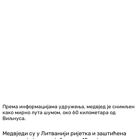
Према информацијама удружења, медвјед је снимљен
како мирно лута шумом, око 60 километара од
Виљнуса.
Медвједи су у Литванији ријетка и заштићена