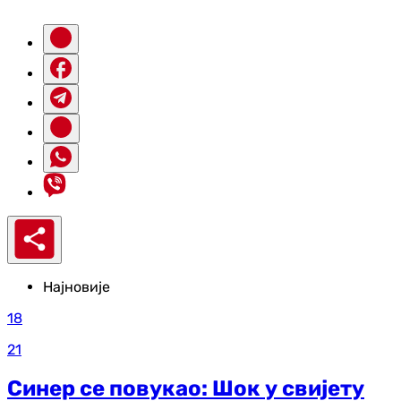
Најновије
18
21
Синер се повукао: Шок у свијету