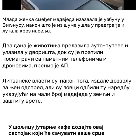
Млада женка смеђег медвједа изазвала је узбуну у
Виљнусу, након што је из шуме ушла у предграђе и
лутала кроз насеља.
Два дана је животиња прелазила ауто-путеве и
улазила у дворишта, док су је пратили
посматрачи са паметним телефонима и
дроновима, пренио је АП.
Литванске власти су, након тога, издале дозволу
за њен одстрел, али су ловци одбили ту наредбу,
указујући на мали број медвједа у земљи и
заштиту врсте.
У шољицу јутарње кафе додајте овај
састојак који ће сачувати ваше срце