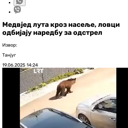
Медвјед лута кроз насеље, ловци
одбијају наредбу за одстрел
Извор:
Танјуг
19.06.2025
14:24