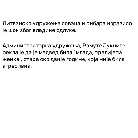
Литванско удружење ловаца и рибара изразило
је шок због владине одлуке.
Администраторка удружења, Рамуте Јукните,
рекла је да је медвед била "млада, прелијепа
женка", стара око двије године, која није била
агресивна.