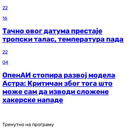
22
16
Тачно овог датума престаје
тропски талас, температура пада
22
04
ОпенАИ стопира развој модела
Астра: Критичан због тога што
може сам да изводи сложене
хакерске нападе
Тренутно на програму