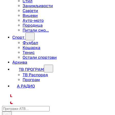
Стил
Занимљивости
Савјети
Вицеви
Ауто-мото
Породица
Питали смо...
Спорт
Фудбал
Кошарка
Тенис
Остали спортови
Архива
ТВ ПРОГРАМ
ТВ Распоред
Програм
А РАДИО
L