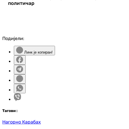
политичар
Подијели:
Линк је копиран!
Таг
ови
:
Нагорно Карабах