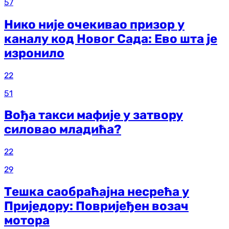
57
Нико није очекивао призор у
каналу код Новог Сада: Ево шта је
изронило
22
51
Вођа такси мафије у затвору
силовао младића?
22
29
Тешка саобраћајна несрећа у
Приједору: Повријеђен возач
мотора