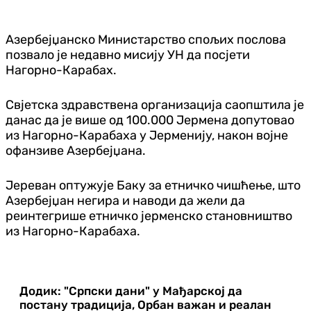
Азербејџанско Министарство спољих послова
позвало је недавно мисију УН да посјети
Нагорно-Карабах.
Свјетска здравствена организација саопштила је
данас да је више од 100.000 Јермена допутовао
из Нагорно-Карабаха у Јерменију, након војне
офанзиве Азербејџана.
Јереван оптужује Баку за етничко чишћење, што
Азербејџан негира и наводи да жели да
реинтегрише етничко јерменско становништво
из Нагорно-Карабаха.
Додик: "Српски дани" у Мађарској да
постану традиција, Орбан важан и реалан