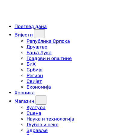
Преглед дана
Вијести
Република Српска
Друштво
Бања Лука
Градови и општине
БиХ
Србија
Регион
Свијет
Економија
Хроника
Магазин
Култура
Сцена
Наука и технологија
Љубав и секс
Здравље