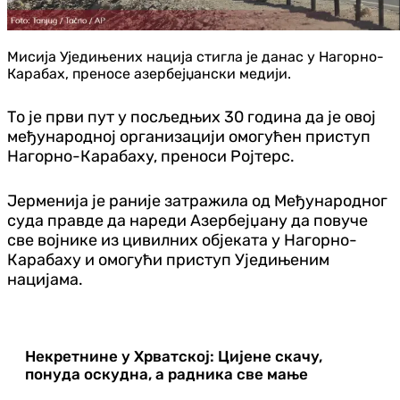
Мисија Уједињених нација стигла је данас у Нагорно-
Карабах, преносе азербејџански медији.
То је први пут у посљедњих 30 година да је овој
међународној организацији омогућен приступ
Нагорно-Карабаху, преноси Ројтерс.
Јерменија је раније затражила од Међународног
суда правде да нареди Азербејџану да повуче
све војнике из цивилних објеката у Нагорно-
Карабаху и омогући приступ Уједињеним
нацијама.
Некретнине у Хрватској: Цијене скачу,
понуда оскудна, а радника све мање