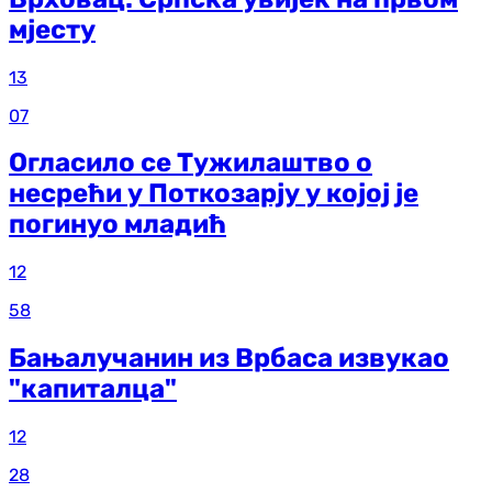
мјесту
13
07
Огласило се Тужилаштво о
несрећи у Поткозарју у којој је
погинуо младић
12
58
Бањалучанин из Врбаса извукао
"капиталца"
12
28