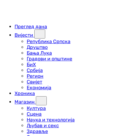
Преглед дана
Вијести
Република Српска
Друштво
Бања Лука
Градови и општине
БиХ
Србија
Регион
Свијет
Економија
Хроника
Магазин
Култура
Сцена
Наука и технологија
Љубав и секс
Здравље