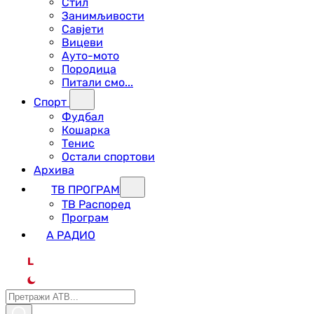
Стил
Занимљивости
Савјети
Вицеви
Ауто-мото
Породица
Питали смо...
Спорт
Фудбал
Кошарка
Тенис
Остали спортови
Архива
ТВ ПРОГРАМ
ТВ Распоред
Програм
А РАДИО
L