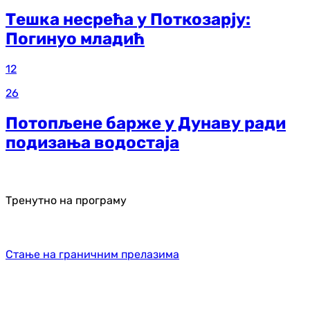
Тешка несрећа у Поткозарју:
Погинуо младић
12
26
Потопљене барже у Дунаву ради
подизања водостаја
Тренутно на програму
Стање на граничним прелазима