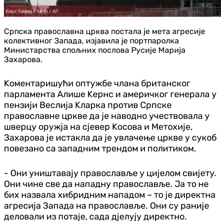
Српска православна црква постала је мета агресије
колективног Запада, изјавила је портпаролка
Министарства спољних послова Русије Марија
Захарова.
Kоментаришући оптужбе члана британског
парламента Алише Kернс и америчког генерала у
пензији Веслија Kларка против Српске
православне цркве да је наводно учествовала у
шверцу оружја на сjевер Kосова и Метохије,
Захарова је истакла да је увлачење цркве у сукоб
повезано са западним трендом и политиком.
- Они уништавају православље у цијелом свијету.
Они чине све да нападну православље. Ја то не
бих назвала хибридним нападом – то је директна
агресија Запада на православље. Они су раније
деловали из потаје, сада дjелују директно.