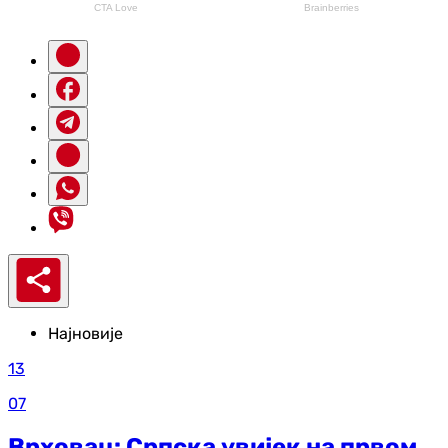
Најновије
13
07
Врховац: Српска увијек на првом