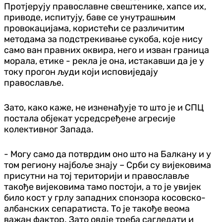
Протјерују православне свештенике, хапсе их,
приводе, испитују, баве се унутрашњим
провокацијама, користећи се различитим
методама за подстрекивање сукоба, које нису
само ван правних оквира, него и изван граница
морала, етике - рекла је она, истакавши да је у
току прогон људи који исповиједају
православље.
Зато, како каже, не изненађује то што је и СПЦ
постала објекат усредсређене агресије
колективног Запада.
- Могу само да потврдим оно што на Балкану и у
том региону најбоље знају – Срби су вијековима
присутни на тој територији и православље
такође вијековима тамо постоји, а то је увијек
било кост у грлу западних спонзора косовско-
албанских сепаратиста. То је такође веома
важан фактор. Зато овдје треба сагледати и