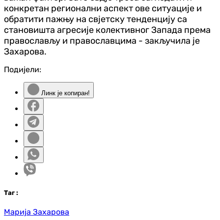
конкретан регионални аспект ове ситуације и
обратити пажњу на свјетску тенденцију са
становишта агресије колективног Запада према
православљу и православцима - закључила је
Захарова.
Подијели:
Линк је копиран!
Таг
:
Марија Захарова