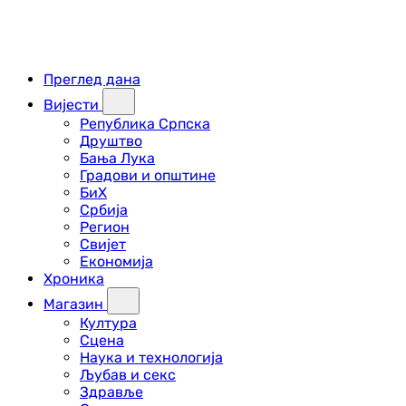
Преглед дана
Вијести
Република Српска
Друштво
Бања Лука
Градови и општине
БиХ
Србија
Регион
Свијет
Економија
Хроника
Магазин
Култура
Сцена
Наука и технологија
Љубав и секс
Здравље