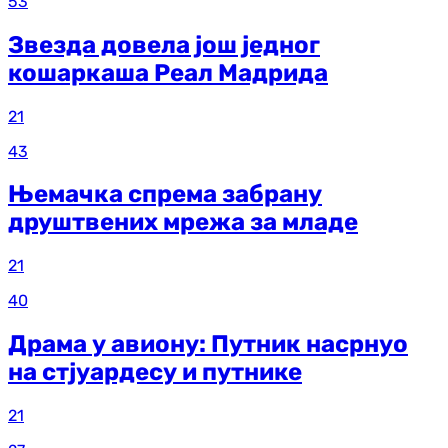
53
Звезда довела још једног
кошаркаша Реал Мадрида
21
43
Њемачка спрема забрану
друштвених мрежа за младе
21
40
Драма у авиону: Путник насрнуо
на стјуардесу и путнике
21