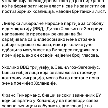
у коалицију са Вилдерсом, тако да још није јасно
ко ће формирати нову власт и све ће зависити од
постизборних коалиција, наводи британски лист.
Лидерка либералне Народне партије за слободу
и демократију (ВВД), Дилан Јешљигоз-Зегериус,
направила је преседан рекавши да би
сарађивала са Вилдерсом ако њена странка
добије највише гласова, иако је колико јуче
одбацила могућност да Вилдерса подржи као
премијера, ако он освоји највећи број гласова.
Уколико ВВД тријумфује, Јешиљгоз-Зегеријус,
бивша избјеглица која се залаже за строжију
контролу миграција, могла би да постане прва
жена премијер Холандије.
Франс Тимерманс, бивши високи званичник ЕУ
који се вратио у Холандију да предводи савез
зелене љевице и лабуриста, апеловао је на