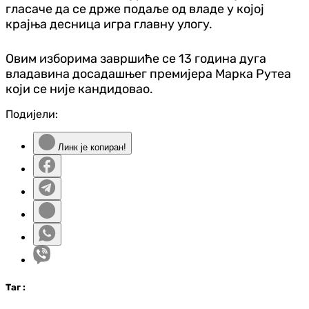
гласаче да се држе подаље од владе у којој
крајња десница игра главну улогу.
Овим изборима завршиће се 13 година дуга
владавина досадашњег премијера Марка Рутеа
који се није кандидовао.
Подијели:
Линк је копиран!
Таг
: