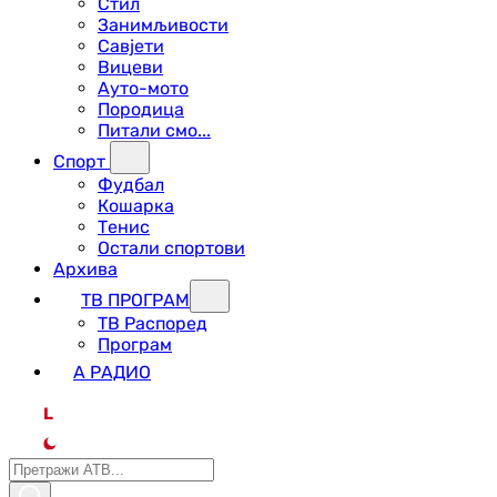
Стил
Занимљивости
Савјети
Вицеви
Ауто-мото
Породица
Питали смо...
Спорт
Фудбал
Кошарка
Тенис
Остали спортови
Архива
ТВ ПРОГРАМ
ТВ Распоред
Програм
А РАДИО
L