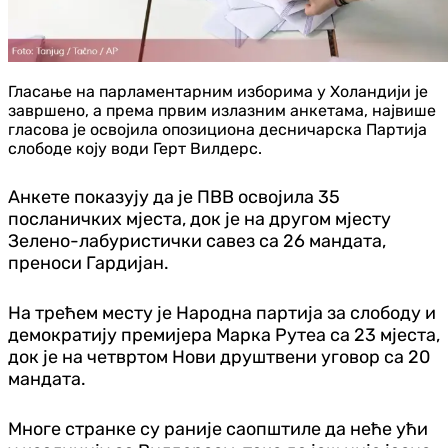
Гласање на парламентарним изборима у Холандији је
завршено, а према првим излазним анкетама, највише
гласова је освојила опозициона десничарска Партија
слободе коју води Герт Вилдерс.
Анкете показују да је ПВВ освојила 35
посланичких мјеста, док је на другом мјесту
Зелено-лабуристички савез са 26 мандата,
преноси Гардијан.
На трећем месту је Народна партија за слободу и
демократију премијера Марка Рутеа са 23 мјеста,
док је на четвртом Нови друштвени уговор са 20
мандата.
Многе странке су раније саопштиле да неће ући