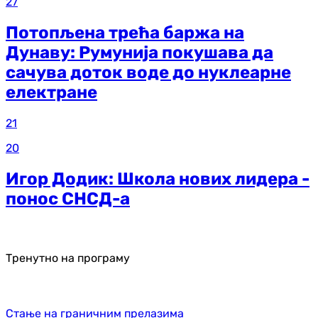
27
Потопљена трећа баржа на
Дунаву: Румунија покушава да
сачува доток воде до нуклеарне
електране
21
20
Игор Додик: Школа нових лидера -
понос СНСД-а
Тренутно на програму
Стање на граничним прелазима