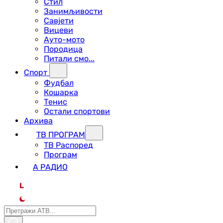
Стил
Занимљивости
Савјети
Вицеви
Ауто-мото
Породица
Питали смо...
Спорт
Фудбал
Кошарка
Тенис
Остали спортови
Архива
ТВ ПРОГРАМ
ТВ Распоред
Програм
А РАДИО
L