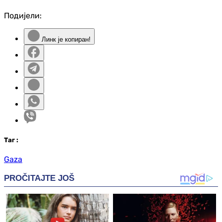
Подијели:
Линк је копиран!
Таг
:
Gaza