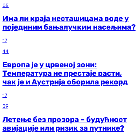
05
Има ли краја несташицама воде у
појединим бањалучким насељима?
17
44
Европа је у црвеној зони:
Температура не престаје расти,
чак је и Аустрија оборила рекорд
17
39
Летење без прозора – будућност
авијације или ризик за путнике?