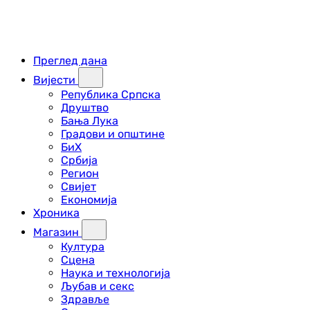
Преглед дана
Вијести
Република Српска
Друштво
Бања Лука
Градови и општине
БиХ
Србија
Регион
Свијет
Економија
Хроника
Магазин
Култура
Сцена
Наука и технологија
Љубав и секс
Здравље