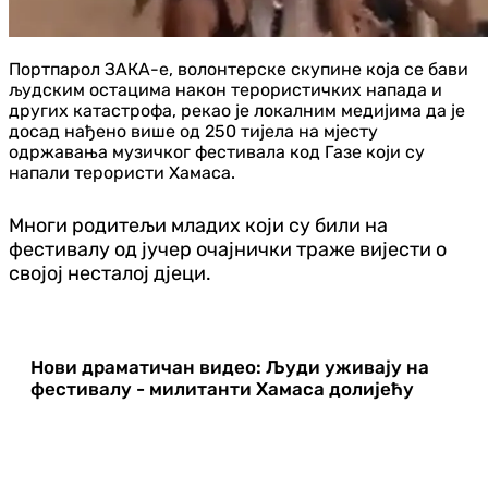
Портпарол ЗАКА-е, волонтерске скупине која се бави
људским остацима након терористичких напада и
других катастрофа, рекао је локалним медијима да је
досад нађено више од 250 тијела на мјесту
одржавања музичког фестивала код Газе који су
напали терористи Хамаса.
Многи родитељи младих који су били на
фестивалу од јучер очајнички траже вијести о
својој несталој д‌јеци.
Нови драматичан видео: Људи уживају на
фестивалу - милитанти Хамаса долијећу