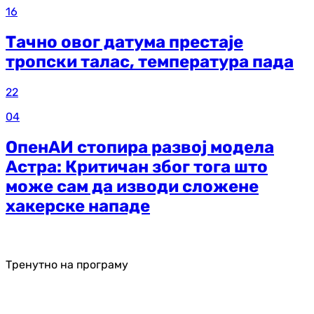
16
Тачно овог датума престаје
тропски талас, температура пада
22
04
ОпенАИ стопира развој модела
Астра: Критичан због тога што
може сам да изводи сложене
хакерске нападе
Тренутно на програму