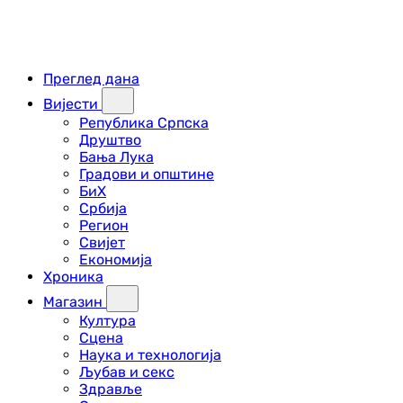
Преглед дана
Вијести
Република Српска
Друштво
Бања Лука
Градови и општине
БиХ
Србија
Регион
Свијет
Економија
Хроника
Магазин
Култура
Сцена
Наука и технологија
Љубав и секс
Здравље