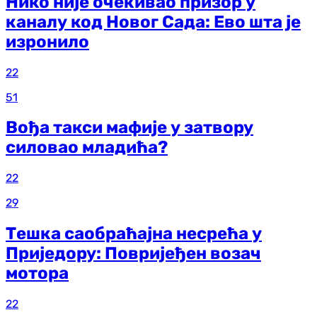
Нико није очекивао призор у
каналу код Новог Сада: Ево шта је
изронило
22
51
Вођа такси мафије у затвору
силовао младића?
22
29
Тешка саобраћајна несрећа у
Приједору: Повријеђен возач
мотора
22