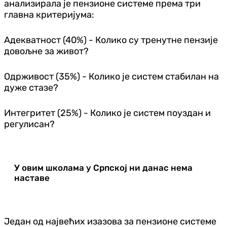
анализирала је пензионе системе према три
главна критеријума:
Адекватност (40%) - Колико су тренутне пензије
довољне за живот?
Одрживост (35%) - Колико је систем стабилан на
дуже стазе?
Интегритет (25%) - Колико је систем поуздан и
регулисан?
У овим школама у Српској ни данас нема
наставе
Један од највећих изазова за пензионе системе