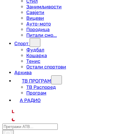
Стил
Занимљивости
Савјети
Вицеви
Ауто-мото
Породица
Питали смо...
Спорт
Фудбал
Кошарка
Тенис
Остали спортови
Архива
ТВ ПРОГРАМ
ТВ Распоред
Програм
А РАДИО
L