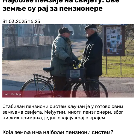
земље су рај за пензионере
31.03.2025
16:25
Стабилан пензиони систем кључан је у готово свим
земљама свијета. Међутим, многи пензионери, због
ниских примања, једва спајају крај с крајем.
Која земља има најбољи пензиони систем?