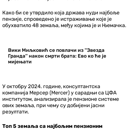
Како би се утврдило која држава нуди најбоље
пензије, спроведено је истраживање које је
обухватило 48 земаља, међу којима је и Њемачка.
Вики Миљковић се повлачи из ''Звезда
Гранда'' након смрти брата: Ево ко ће је
мијењати
У октобру 2024. године, консултантска
компанија Мерсер (Mercer) у сарадњи са ЦФА
институтом, анализирала је пензионе системе
ових земаља, при чему су добијени јасни
резултати.
Топ 5 земаља са најбољим пензионим