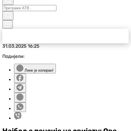
31.03.2025
16:25
Подијели:
Линк је копиран!
Најбоље пензије на свијету: Ове