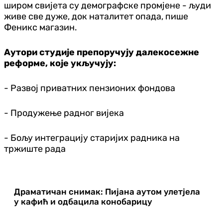
широм свијета су демографске промјене - људи
живе све дуже, док наталитет опада, пише
Феникс магазин.
Аутори студије препоручују далекосежне
реформе, које укључују:
- Развој приватних пензионих фондова
- Продужење радног вијека
- Бољу интеграцију старијих радника на
тржиште рада
Драматичан снимак: Пијана аутом улетјела
у кафић и одбацила конобарицу