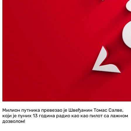
Милион путника превезао је Швеђанин Томас Салве,
који је пуних 13 година радио као као пилот са лажном
дозволом!