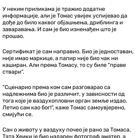
У неким приликама је тражио додатне
информације, али је Томас увијек успијевао да
дође до било каквог објашњења, дриблинга и
заваравања. И сам је био изненађен што је
прошао.
Сертификат је сам направио. Био је једноставан,
није имао маркице, а папир није био чак ни
каширан. Али према Томасу, то су биле "праве
ствари“.
"Сценарио према ком сам разговарао са
надлежнима био је различит, у зависности од
тога које је ваздухопловни орган земље издао.
Летио сам као бог!“, каже Томас самоувјерено,
смијући се.
Сан о животу у ваздуху почео је рано за Томаса.
Тата Хеики је био надарен фотограф аматер, а