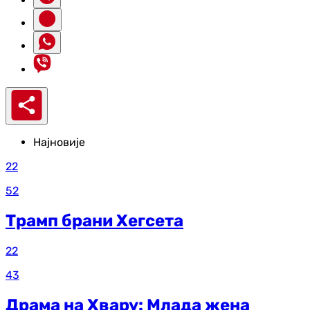
Најновије
22
52
Трамп брани Хегсета
22
43
Драма на Хвару: Млада жена