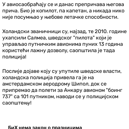
У авиосаобраћају се и данас препричава његова
прича. Био је копилот, па капетан, а никада нико
није посумњао у њебове летачке способности.
Холандски званичници су, најзад, те 2010. године
ухапсили Салмеа, шведског "пилота" који је
управљао путничким авионима пуних 13 година
користећи лажну дозволу, саопштила је тада
полиција!
Послије дојаве коју су упутиле шведске власти,
холандска полиција привела га је на
амстердамском аеродрому Шипол, док се
припремао да полети за Анкару авионом "боинг
737" са 101 путником, наводи се у полицијском
саопштењу!
БиХ нема закон о празницима