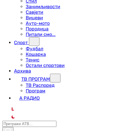
Стил
Занимљивости
Савјети
Вицеви
Ауто-мото
Породица
Питали смо...
Спорт
Фудбал
Кошарка
Тенис
Остали спортови
Архива
ТВ ПРОГРАМ
ТВ Распоред
Програм
А РАДИО
L