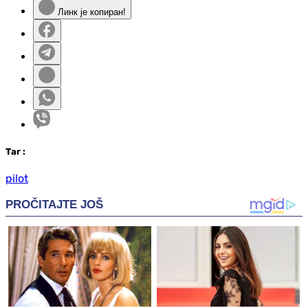
Линк је копиран!
Таг
:
pilot