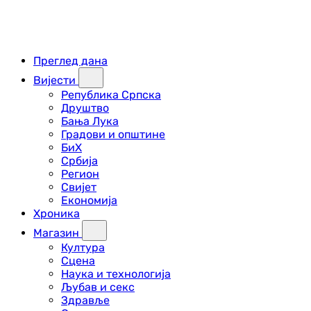
Преглед дана
Вијести
Република Српска
Друштво
Бања Лука
Градови и општине
БиХ
Србија
Регион
Свијет
Економија
Хроника
Магазин
Култура
Сцена
Наука и технологија
Љубав и секс
Здравље