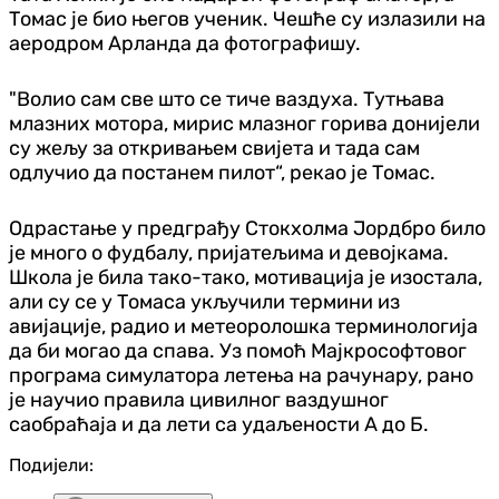
Томас је био његов ученик. Чешће су излазили на
аеродром Арланда да фотографишу.
"Волио сам све што се тиче ваздуха. Тутњава
млазних мотора, мирис млазног горива донијели
су жељу за откривањем свијета и тада сам
одлучио да постанем пилот“, рекао је Томас.
Одрастање у предграђу Стокхолма Јордбро било
је много о фудбалу, пријатељима и девојкама.
Школа је била тако-тако, мотивација је изостала,
али су се у Томаса укључили термини из
авијације, радио и метеоролошка терминологија
да би могао да спава. Уз помоћ Мајкрософтовог
програма симулатора летења на рачунару, рано
је научио правила цивилног ваздушног
саобраћаја и да лети са удаљености А до Б.
Подијели: