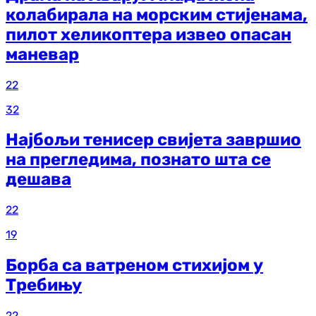
колабирала на морским стијенама,
пилот хеликоптера извео опасан
маневар
22
32
Најбољи тенисер свијета завршио
на прегледима, познато шта се
дешава
22
19
Борба са ватреном стихијом у
Требињу
22