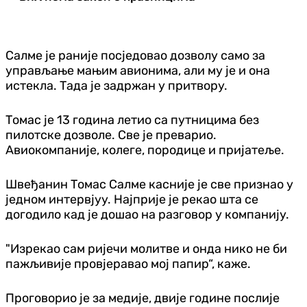
Салме је раније посједовао дозволу само за
управљање мањим авионима, али му је и она
истекла. Тада је задржан у притвору.
Томас је 13 година летио са путницима без
пилотске дозволе. Све је преварио.
Авиокомпаније, колеге, породице и пријатеље.
Швеђанин Томас Салме касније је све признао у
једном интервјуу. Најприје је рекао шта се
догодило кад је дошао на разговор у компанију.
"Изрекао сам ријечи молитве и онда нико не би
пажљивије провјеравао мој папир“, каже.
Проговорио је за медије, двије године послије