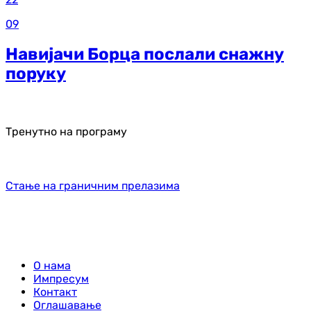
09
Навијачи Борца послали снажну
поруку
Тренутно на програму
Стање на граничним прелазима
О нама
Импресум
Контакт
Оглашавање