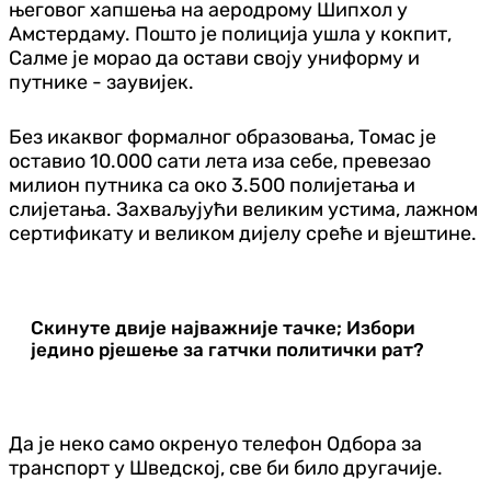
његовог хапшења на аеродрому Шипхол у
Амстердаму. Пошто је полиција ушла у кокпит,
Салме је морао да остави своју униформу и
путнике - заувијек.
Без икаквог формалног образовања, Томас је
оставио 10.000 сати лета иза себе, превезао
милион путника са око 3.500 полијетања и
слијетања. Захваљујући великим устима, лажном
сертификату и великом дијелу среће и вјештине.
Скинуте двије најважније тачке; Избори
једино рјешење за гатчки политички рат?
Да је неко само окренуо телефон Одбора за
транспорт у Шведској, све би било другачије.