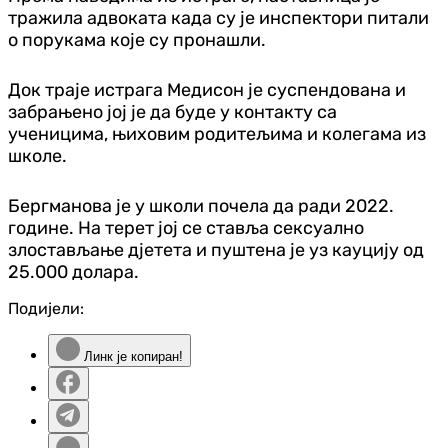
тражила адвоката када су је инспектори питали
о порукама које су пронашли.
Док траје истрага Медисон је суспендована и
забрањено јој је да буде у контакту са
ученицима, њиховим родитељима и колегама из
школе.
Бергманова је у школи почела да ради 2022.
године. На терет јој се ставља сексуално
злостављање дјетета и пуштена је уз кауцију од
25.000 долара.
Подијели:
Линк је копиран!