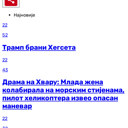
Најновије
22
52
Трамп брани Хегсета
22
43
Драма на Хвару: Млада жена
колабирала на морским стијенама,
пилот хеликоптера извео опасан
маневар
22