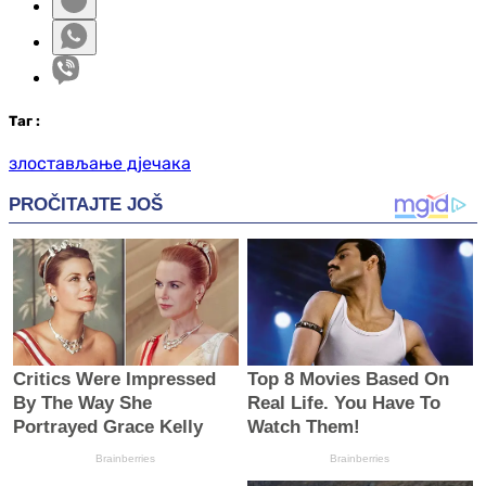
Таг
:
злостављање дјечака