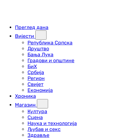
Преглед дана
Вијести
Република Српска
Друштво
Бања Лука
Градови и општине
БиХ
Србија
Регион
Свијет
Економија
Хроника
Магазин
Култура
Сцена
Наука и технологија
Љубав и секс
Здравље