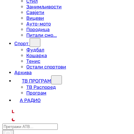
Стил
Занимљивости
Савјети
Вицеви
Ауто-мото
Породица
Питали смо...
Спорт
Фудбал
Кошарка
Тенис
Остали спортови
Архива
ТВ ПРОГРАМ
ТВ Распоред
Програм
А РАДИО
L