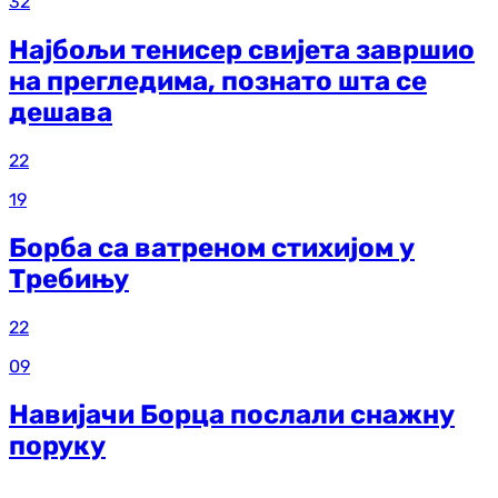
32
Најбољи тенисер свијета завршио
на прегледима, познато шта се
дешава
22
19
Борба са ватреном стихијом у
Требињу
22
09
Навијачи Борца послали снажну
поруку