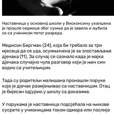
Наставница у основној школи у Висконсину ухапшена
је прошле седмице због сумње да је завела и љубила
се са учеником петог разреда.
Медисон Бергман (24), која би требало за три
мјесеца да се уда, осумњичена је за злостављање
дјечака (11). За случај се сазнало када је мајка
дјечака случајно чула разговор који је њен син
водио са учитељицом.
Тада су родитељи малишана пронашли поруке
које је дјечак размјењивао са наставницом. Отац
је бијесан одјурио у школу са доказима.
У порукама је наставница подсјећала на њихове
сусрете у учионицама током одмора или послије