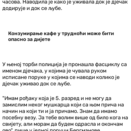
часова. Наводила је како је уживала док је дјечак
додирује и док се љубе.
Конзумирање кафе у трудноћи може бити
опасно за дијете
У њеној торби полиција је пронашла фасциклу са
именом дјечака, у којима је чувала руком
исписане поруке у којима се наводи колико је
дјечак уживао док се љубе.
"Имам рођаку која је 5. разред и не могу да
замислим неког мушкарца који са њом прича на
начин на који ти и ја причамо. Знам да имамо
посебну везу. Ја тебе волим више од било кога на
свијету, али морам да будем одрасла и окончам
ово", пише у једној поруци Бергманове.