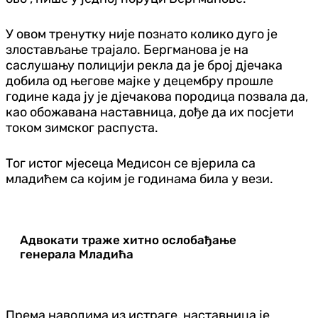
У овом тренутку није познато колико дуго је
злостављање трајало. Бергманова је на
саслушању полицији рекла да је број дјечака
добила од његове мајке у децембру прошле
године када ју је дјечакова породица позвала да,
као обожавана наставница, дође да их посјети
током зимског распуста.
Тог истог мјесеца Медисон се вјерила са
младићем са којим је годинама била у вези.
Адвокати траже хитно ослобађање
генерала Младића
Према наводима из истраге, наставница је