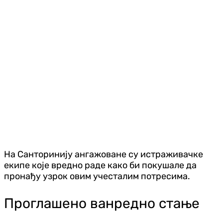
На Санторинију ангажоване су истраживачке
екипе које вредно раде како би покушале да
пронађу узрок овим учесталим потресима.
Проглашено ванредно стање