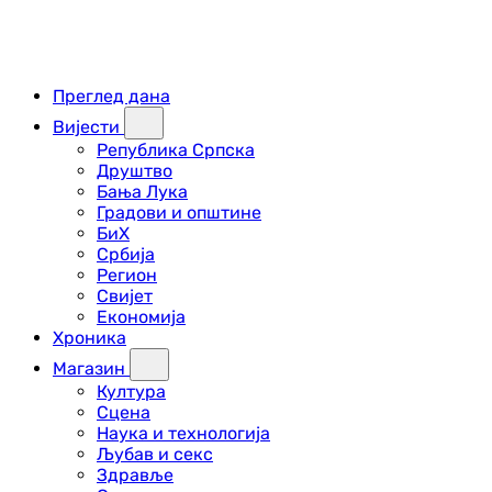
Преглед дана
Вијести
Република Српска
Друштво
Бања Лука
Градови и општине
БиХ
Србија
Регион
Свијет
Економија
Хроника
Магазин
Култура
Сцена
Наука и технологија
Љубав и секс
Здравље