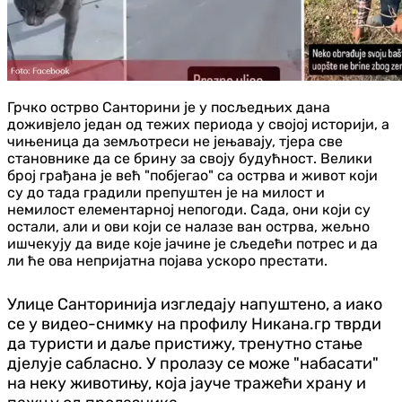
Грчко острво Санторини је у посљедњих дана
доживјело један од тежих периода у својој историји, а
чињеница да земљотреси не јењавају, тјера све
становнике да се брину за своју будућност. Велики
број грађана је већ "побјегао" са острва и живот који
су до тада градили препуштен је на милост и
немилост елементарној непогоди. Сада, они који су
остали, али и ови који се налазе ван острва, жељно
ишчекују да виде које јачине је сљедећи потрес и да
ли ће ова непријатна појава ускоро престати.
Улице Санторинија изгледају напуштено, а иако
се у видео-снимку на профилу Никана.гр тврди
да туристи и даље пристижу, тренутно стање
дјелује сабласно. У пролазу се може "набасати"
на неку животињу, која јауче тражећи храну и