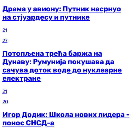
Драма у авиону: Путник насрнуо
на стјуардесу и путнике
21
27
Потопљена трећа баржа на
Дунаву: Румунија покушава да
сачува доток воде до нуклеарне
електране
21
20
Игор Додик: Школа нових лидера -
понос СНСД-а