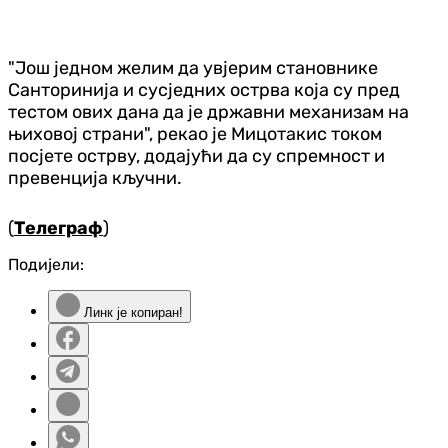
"Још једном желим да увјерим становнике
Санторинија и сусједних острва која су пред
тестом ових дана да је државни механизам на
њиховој страни", рекао је Мицотакис током
посјете острву, додајући да су спремност и
превенција кључни.
(
Телеграф
)
Подијели:
Линк је копиран!