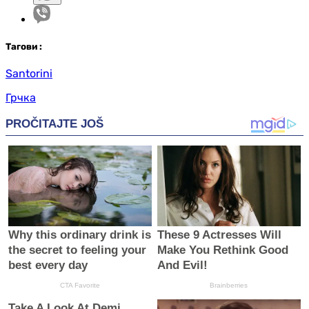
Таг
ови
:
Santorini
Грчка