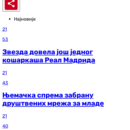
Најновије
21
53
Звезда довела још једног
кошаркаша Реал Мадрида
21
43
Њемачка спрема забрану
друштвених мрежа за младе
21
40