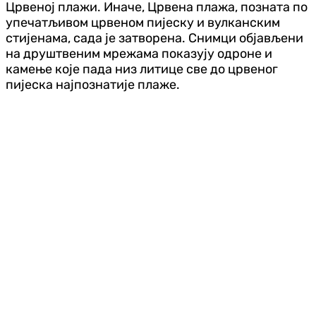
Црвеној плажи. Иначе, Црвена плажа, позната по
упечатљивом црвеном пијеску и вулканским
стијенама, сада је затворена. Снимци објављени
на друштвеним мрежама показују одроне и
камење које пада низ литице све до црвеног
пијеска најпознатије плаже.