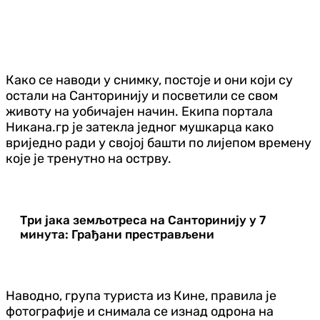
Како се наводи у снимку, постоје и они који су
остали на Санторинију и посветили се свом
животу на уобичајен начин. Екипа портала
Никана.гр је затекла једног мушкарца како
вриједно ради у својој башти по лијепом времену
које је тренутно на острву.
Три јака земљотреса на Санторинију у 7
минута: Грађани престрављени
Наводно, група туриста из Кине, правила је
фотографије и снимала се изнад одрона на