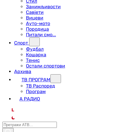
Стил
Занимљивости
Савјети
Вицеви
Ауто-мото
Породица
Питали смо...
Спорт
Фудбал
Кошарка
Тенис
Остали спортови
Архива
ТВ ПРОГРАМ
ТВ Распоред
Програм
А РАДИО
L