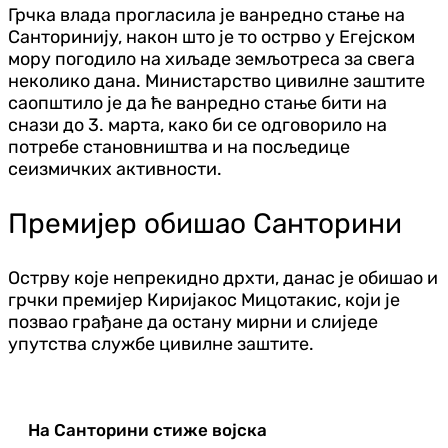
Грчка влада прогласила је ванредно стање на
Санторинију, након што је то острво у Егејском
мору погодило на хиљаде земљотреса за свега
неколико дана. Министарство цивилне заштите
саопштило је да ће ванредно стање бити на
снази до 3. марта, како би се одговорило на
потребе становништва и на посљедице
сеизмичких активности.
Премијер обишао Санторини
Острву које непрекидно дрхти, данас је обишао и
грчки премијер Киријакос Мицотакис, који је
позвао грађане да остану мирни и слиједе
упутства службе цивилне заштите.
На Санторини стиже војска