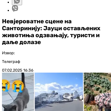
Невјероватне сцене на
Санторинију: Јауци остављених
животиња одзвањају, туристи и
даље долазе
Извор:
Телеграф
07.02.2025
16:36