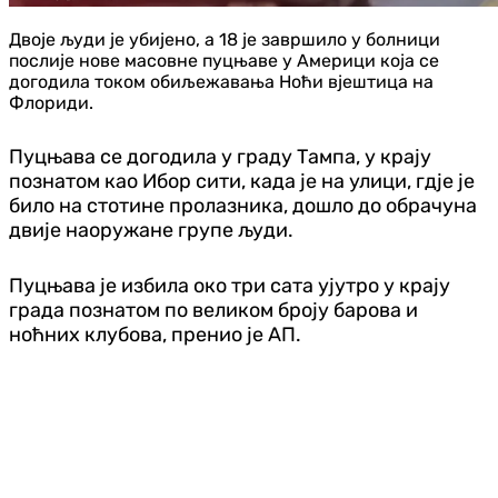
Двоје људи је убијено, а 18 је завршило у болници
послије нове масовне пуцњаве у Америци која се
догодила током обиљежавања Ноћи вјештица на
Флориди.
Пуцњава се догодила у граду Тампа, у крају
познатом као Ибор сити, када је на улици, гдје је
било на стотине пролазника, дошло до обрачуна
двије наоружане групе људи.
Пуцњава је избила око три сата ујутро у крају
града познатом по великом броју барова и
ноћних клубова, пренио је АП.