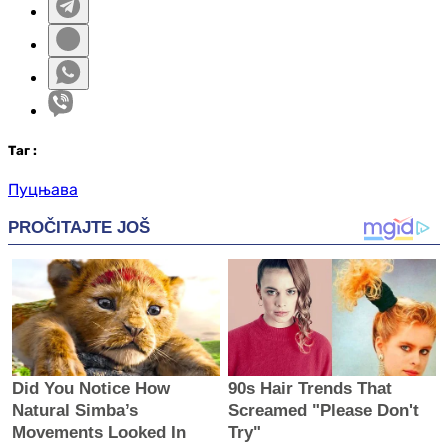
Таг
:
Пуцњава