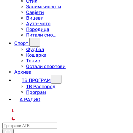
Стил
Занимљивости
Савјети
Вицеви
Ауто-мото
Породица
Питали смо...
Спорт
Фудбал
Кошарка
Тенис
Остали спортови
Архива
ТВ ПРОГРАМ
ТВ Распоред
Програм
А РАДИО
L