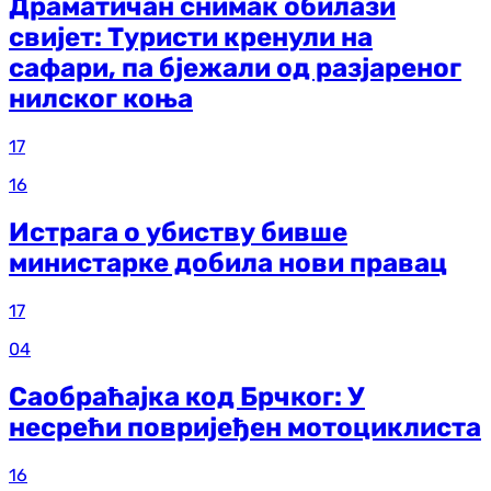
Драматичан снимак обилази
свијет: Туристи кренули на
сафари, па бјежали од разјареног
нилског коња
17
16
Истрага о убиству бивше
министарке добила нови правац
17
04
Саобраћајка код Брчког: У
несрећи повријеђен мотоциклиста
16