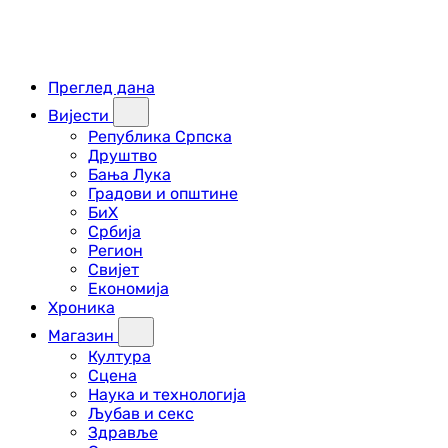
Преглед дана
Вијести
Република Српска
Друштво
Бања Лука
Градови и општине
БиХ
Србија
Регион
Свијет
Економија
Хроника
Магазин
Култура
Сцена
Наука и технологија
Љубав и секс
Здравље