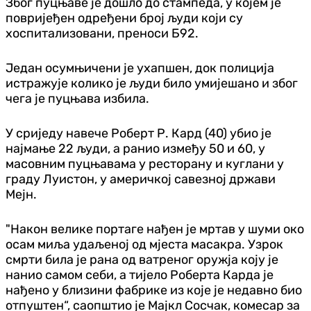
Због пуцњаве је дошло до стампеда, у којем је
повријеђен одређени број људи који су
хоспитализовани, преноси Б92.
Један осумњичени је ухапшен, док полиција
истражује колико је људи било умијешано и због
чега је пуцњава избила.
У сриједу навече Роберт Р. Кард (40) убио је
најмање 22 људи, а ранио између 50 и 60, у
масовним пуцњавама у ресторану и куглани у
граду Луистон, у америчкој савезној држави
Мејн.
"Након велике портаге нађен је мртав у шуми око
осам миља удаљеној од мјеста масакра. Узрок
смрти била је рана од ватреног оружја коју је
нанио самом себи, а тијело Роберта Карда је
нађено у близини фабрике из које је недавно био
отпуштен“, саопштио је Мајкл Сосчак, комесар за