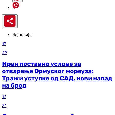
Најновије
17
49
Иран поставио услове за
отварање Ормуског мореуза:
Тражи уступке од САД, нови напад
на брод
17
31