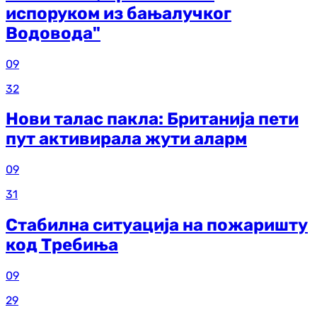
испоруком из бањалучког
Водовода"
09
32
Нови талас пакла: Британија пети
пут активирала жути аларм
09
31
Стабилна ситуација на пожаришту
код Требиња
09
29