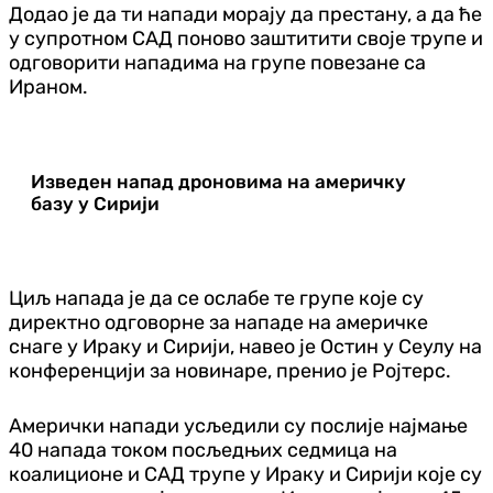
Додао је да ти напади морају да престану, а да ће
у супротном САД поново заштитити своје трупе и
одговорити нападима на групе повезане са
Ираном.
Изведен напад дроновима на америчку
базу у Сирији
Циљ напада је да се ослабе те групе које су
директно одговорне за нападе на америчке
снаге у Ираку и Сирији, навео је Остин у Сеулу на
конференцији за новинаре, пренио је Ројтерс.
Амерички напади усљедили су послије најмање
40 напада током посљедњих седмица на
коалиционе и САД трупе у Ираку и Сирији које су