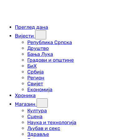
Преглед дана
Вијести
Република Српска
Друштво
Бања Лука
Градови и општине
БиХ
Србија
Регион
Свијет
Економија
Хроника
Магазин
Култура
Сцена
Наука и технологија
Љубав и секс
Здравље