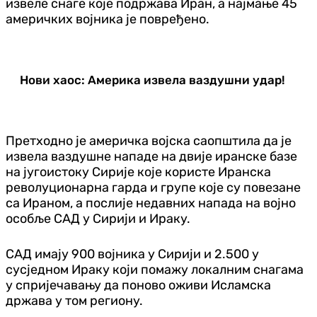
извеле снаге које подржава Иран, а најмање 45
америчких војника је повређено.
Нови хаос: Америка извела ваздушни удар!
Претходно је америчка војска саопштила да је
извела ваздушне нападе на двије иранске базе
на југоистоку Сирије које користе Иранска
револуционарна гарда и групе које су повезане
са Ираном, а послије недавних напада на војно
особље САД у Сирији и Ираку.
САД имају 900 војника у Сирији и 2.500 у
сусједном Ираку који помажу локалним снагама
у спријечавању да поново оживи Исламска
држава у том региону.