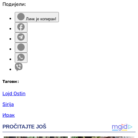
Подијели:
Линк је копиран!
Таг
ови
:
Lojd Ostin
Sirija
Ирак