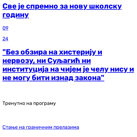
Све је спремно за нову школску
годину
09
24
"Без обзира на хистерију и
нервозу, ни Суљагић ни
институција на чијем је челу нису и
не могу бити изнад закона"
Тренутно на програму
Стање на граничним прелазима