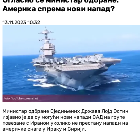
Америка спрема нови напад?
13.11.2023
10:32
Министар одбране Сједињених Држава Лојд Остин
изјавио је да су могући нови напади САД на групе
повезане с Ираном уколико не престану напади на
америчке снаге у Ираку и Сирији.