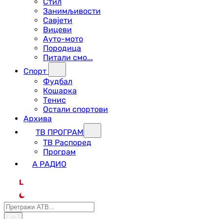
Стил
Занимљивости
Савјети
Вицеви
Ауто-мото
Породица
Питали смо...
Спорт
Фудбал
Кошарка
Тенис
Остали спортови
Архива
ТВ ПРОГРАМ
ТВ Распоред
Програм
А РАДИО
L