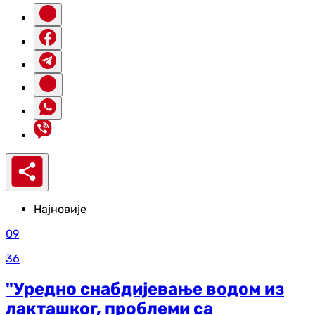
Најновије
09
36
"Уредно снабдијевање водом из
лакташког, проблеми са