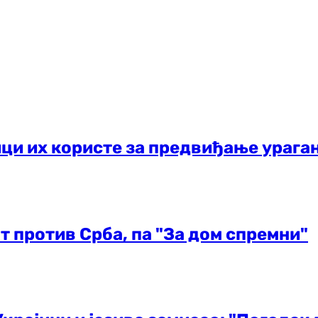
ици их користе за предвиђање ураган
т против Срба, па "За дом спремни"