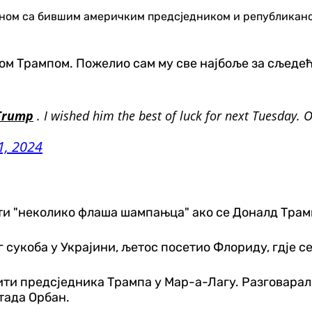
оном са бившим америчким предсједником и републикан
м Трампом. Пожелио сам му све најбоље за сљедећи
Trump
. I wished him the best of luck for next Tuesday. O
1, 2024
ти "неколико флаша шампањца" ако се Доналд Трамп
г сукоба у Украјини, љетос посетио Флориду, гдје с
етити предсједника Трампа у Мар-а-Лагу. Разговара
 тада Орбан.