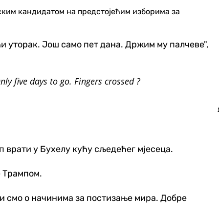
ским кандидатом на предстојећим изборима за
 уторак. Још само пет дана. Држим му палчеве",
nly five days to go. Fingers crossed ?
 врати у Бухелу кућу сљедећег мјесеца.
е Трампом.
ли смо о начинима за постизање мира. Добре