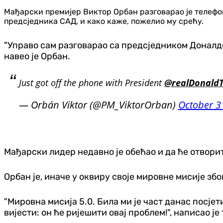
Мађарски премијер Виктор Орбан разговарао је телеф
предсједника САД, и како каже, пожелио му срећу.
"Управо сам разговарао са предсједником Доналдо
навео је Орбан.
Just got off the phone with President
@realDonald
— Orbán Viktor (@PM_ViktorOrban)
October 3
Мађарски лидер недавно је обећао и да ће отвори
Орбан је, иначе у оквиру своје мировне мисије збо
"Мировна мисија 5.0. Била ми је част данас посј
вијести: он ће ријешити овај проблем!", написао је