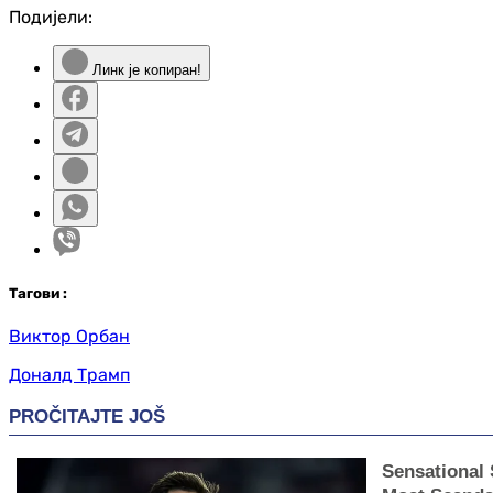
Подијели:
Линк је копиран!
Таг
ови
:
Виктор Орбан
Доналд Трамп