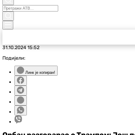
31.10.2024
15:52
Подијели:
Линк је копиран!
Орбан разговарао с Трампом: Још п