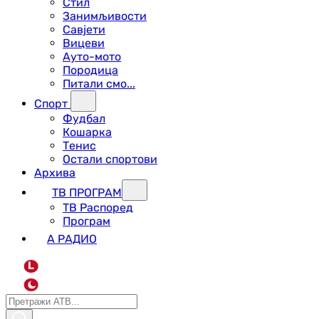
Стил
Занимљивости
Савјети
Вицеви
Ауто-мото
Породица
Питали смо...
Спорт
Фудбал
Кошарка
Тенис
Остали спортови
Архива
ТВ ПРОГРАМ
ТВ Распоред
Програм
А РАДИО
L