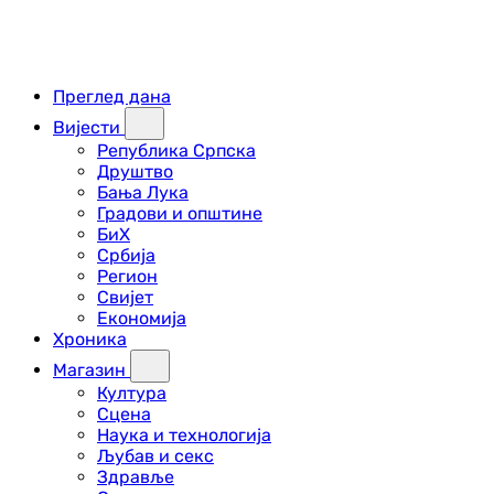
Преглед дана
Вијести
Република Српска
Друштво
Бања Лука
Градови и општине
БиХ
Србија
Регион
Свијет
Економија
Хроника
Магазин
Култура
Сцена
Наука и технологија
Љубав и секс
Здравље