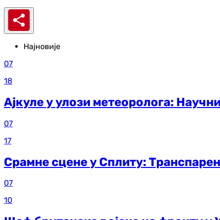
Најновије
07
18
Ајкуле у улози метеоролога: Научн
07
17
Срамне сцене у Сплиту: Транспарен
07
10