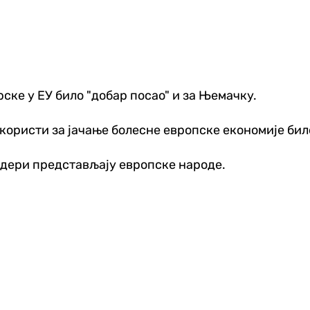
ске у ЕУ било "добар посао" и за Њемачку.
 користи за јачање болесне европске економије било
лидери представљају европске народе.