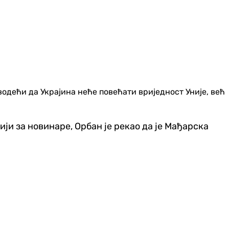
аводећи да Украјина неће повећати вриједност Уније, већ
и за новинаре, Орбан је рекао да је Мађарска