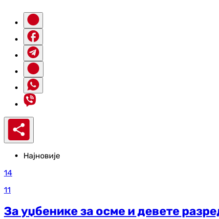
Најновије
14
11
За уџбенике за осме и девете разр