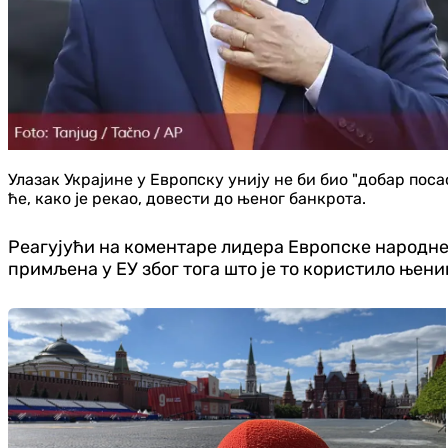
Улазак Украјине у Европску унију не би био "добар поса
ће, како је рекао, довести до њеног банкрота.
Реагујући на коментаре лидера Европске народне
примљена у ЕУ због тога што је то користило њен