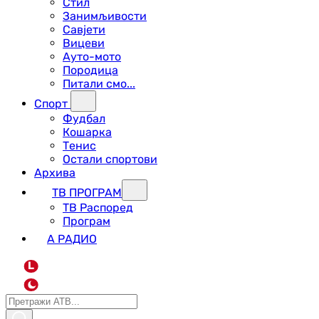
Стил
Занимљивости
Савјети
Вицеви
Ауто-мото
Породица
Питали смо...
Спорт
Фудбал
Кошарка
Тенис
Остали спортови
Архива
ТВ ПРОГРАМ
ТВ Распоред
Програм
А РАДИО
L