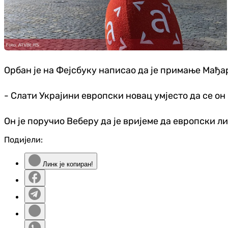
Орбан је на Фејсбуку написао да је примање Мађар
- Слати Украјини европски новац умјесто да се он
Он је поручио Веберу да је вријеме да европски 
Подијели:
Линк је копиран!