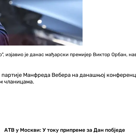
о", изјавио је данас мађарски премијер Виктор Орбан, н
 партије Манфреда Вебера на данашњој конференциј
им чланицама.
АТВ у Москви: У току припреме за Дан побједе