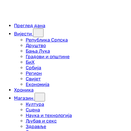
Преглед дана
Вијести
Република Српска
Друштво
Бања Лука
Градови и општине
БиХ
Србија
Регион
Свијет
Економија
Хроника
Магазин
Култура
Сцена
Наука и технологија
Љубав и секс
Здравље