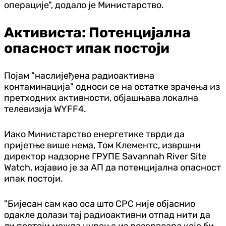
операције", додало је Министарство.
Активиста: Потенцијална
опасност ипак постоји
Појам "наслијеђена радиоактивна
контаминација" односи се на остатке зрачења из
претходних активности, објашњава локална
телевизија WYFF4.
Иако Министарство енергетике тврди да
пријетње више нема, Том Клементс, извршни
директор надзорне ГРУПЕ Savannah River Site
Watch, изјавио је за АП да потенцијална опасност
ипак постоји.
"Бијесан сам као оса што СРС није објаснио
одакле долази тај радиоактивни отпад нити да
ли постоји можда цурење из резервоара које би