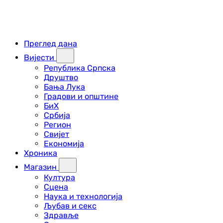
Преглед дана
Вијести
Република Српска
Друштво
Бања Лука
Градови и општине
БиХ
Србија
Регион
Свијет
Економија
Хроника
Магазин
Култура
Сцена
Наука и технологија
Љубав и секс
Здравље