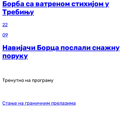
Борба са ватреном стихијом у
Требињу
22
09
Навијачи Борца послали снажну
поруку
Тренутно на програму
Стање на граничним прелазима