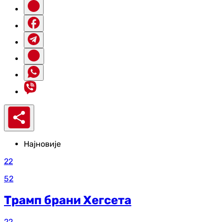
Најновије
22
52
Трамп брани Хегсета
22