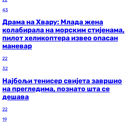
43
Драма на Хвару: Млада жена
колабирала на морским стијенама,
пилот хеликоптера извео опасан
маневар
22
32
Најбољи тенисер свијета завршио
на прегледима, познато шта се
дешава
22
19