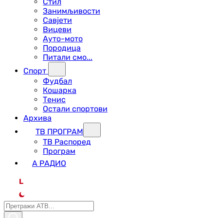
Стил
Занимљивости
Савјети
Вицеви
Ауто-мото
Породица
Питали смо...
Спорт
Фудбал
Кошарка
Тенис
Остали спортови
Архива
ТВ ПРОГРАМ
ТВ Распоред
Програм
А РАДИО
L