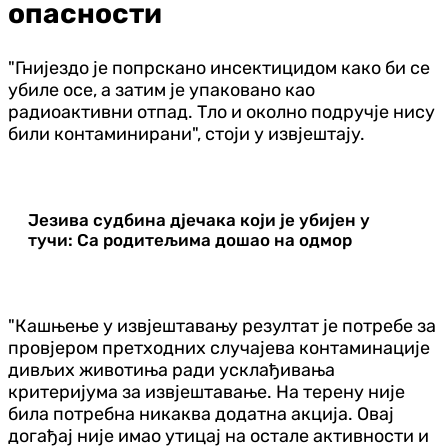
опасности
"Гнијездо је попрскано инсектицидом како би се
убиле осе, а затим је упаковано као
радиоактивни отпад. Тло и околно подручје нису
били контаминирани", стоји у извјештају.
Језива судбина дјечака који је убијен у
тучи: Са родитељима дошао на одмор
"Кашњење у извјештавању резултат је потребе за
провјером претходних случајева контаминације
дивљих животиња ради усклађивања
критеријума за извјештавање. На терену није
била потребна никаква додатна акција. Овај
догађај није имао утицај на остале активности и