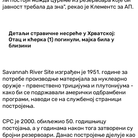
јавност требала да зна", рекао је Клементс за АП.
Детаљи стравичне несреће у Хрватској:
Отац и кћерка (1) погинули, мајка била у
близини
Savannah River Site изграђен је 1951. године за
потребе производње материјала за нуклеарно
оружје - првенствено трицијума и плутонијума -
како би се подржавали амерички одбрамбени
програми, наводи се на службеној страници
постројења.
СРС је 2000. обиљежио 50. годишњицу
постојања, а у годинама након тога затворени су
бројни резервоари. Данас постројење дјелује као