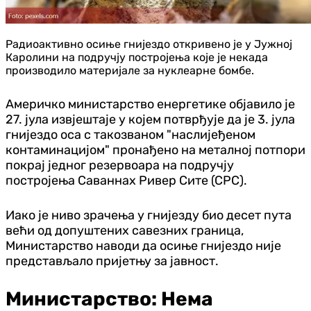
Радиоактивно осиње гнијездо откривено је у Јужној
Каролини на подручју постројења које је некада
производило материјале за нуклеарне бомбе.
Америчко министарство енергетике објавило је
27. јула извјештаје у којем потврђује да је 3. јула
гнијездо оса с такозваном "наслијеђеном
контаминацијом" пронађено на металној потпори
покрај једног резервоара на подручју
постројења Саваннах Ривер Сите (СРС).
Иако је ниво зрачења у гнијезду био десет пута
већи од допуштених савезних граница,
Министарство наводи да осиње гнијездо није
представљало пријетњу за јавност.
Министарство: Нема