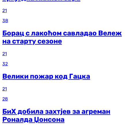
21
38
Борац с лакоћом савладао Вележ
на старту сезоне
21
32
Велики пожар код Гацка
21
28
БиХ добила захтјев за агреман
Роналда Џонсона