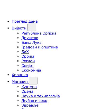
Преглед дана
Вијести
Република Српска
Друштво
Бања Лука
Градови и општине
БиХ
Србија
Регион
Свијет
Економија
Хроника
Магазин
Култура
Сцена
Наука и технологија
Љубав и секс
Здравље