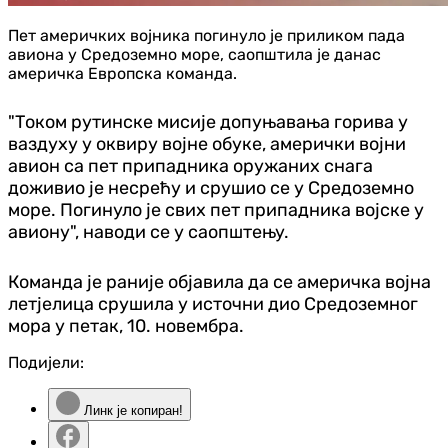
Пет америчких војника погинуло је приликом пада
авиона у Средоземно море, саопштила је данас
америчка Европска команда.
"Током рутинске мисије допуњавања горива у
ваздуху у оквиру војне обуке, амерички војни
авион са пет припадника оружаних снага
доживио је несрећу и срушио се у Средоземно
море. Погинуло је свих пет припадника војске у
авиону", наводи се у саопштењу.
Команда је раније објавила да се америчка војна
летјелица срушила у источни дио Средоземног
мора у петак, 10. новембра.
Подијели:
Линк је копиран!