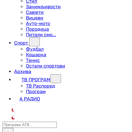
Стил
Занимљивости
Савјети
Вицеви
Ауто-мото
Породица
Питали смо...
Спорт
Фудбал
Кошарка
Тенис
Остали спортови
Архива
ТВ ПРОГРАМ
ТВ Распоред
Програм
А РАДИО
L