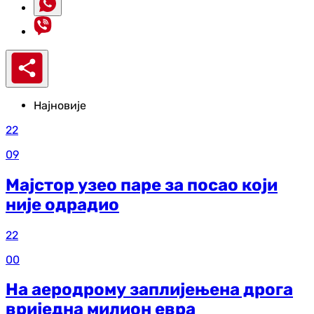
Најновије
22
09
Мајстор узео паре за посао који
није одрадио
22
00
На аеродрому заплијењена дрога
вриједна милион евра