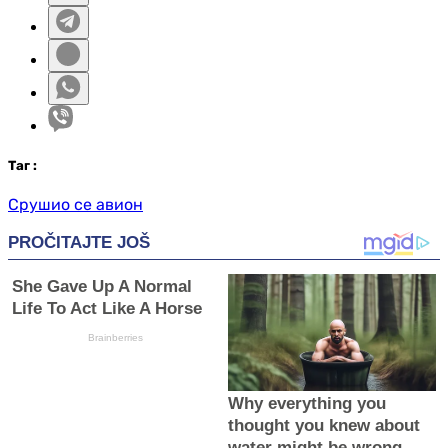
Таг
:
Срушио се авион