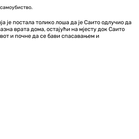
 самоубиство.
ја је постала толико лоша да је Саито одлучио да
азна врата дома, остајући на мјесту док Саито
вот и почне да се бави спасавањем и