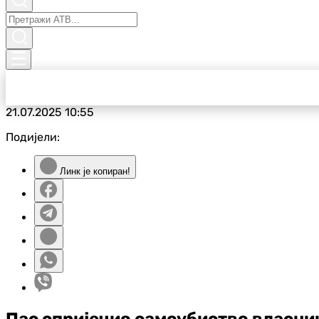
21.07.2025
10:55
Подијели:
Линк је копиран!
Пас спријечио самоубиство власни