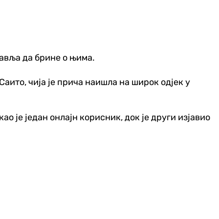
тавља да брине о њима.
 Саито, чија је прича наишла на широк одјек у
о је један онлајн корисник, док је други изјавио