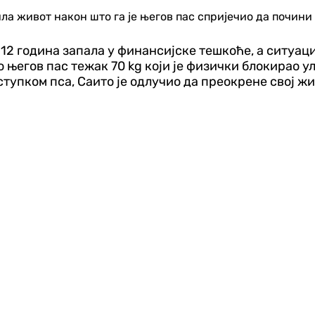
ила живот након што га је његов пас спријечио да почини
 12 година запала у финансијске тешкоће, а ситуаци
 његов пас тежак 70 kg који је физички блокирао ул
тупком пса, Саито је одлучио да преокрене свој жи