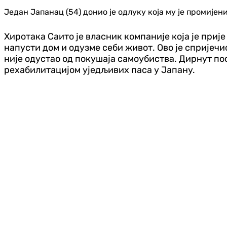
Један Јапанац (54) донио је одлуку која му је промијен
Хиротака Саито је власник компаније која је прије
напусти дом и одузме себи живот. Ово је спријечио
није одустао од покушаја самоубиства. Дирнут пос
рехабилитацијом уједљивих паса у Јапану.