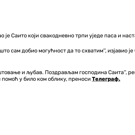
ао је Саито који свакодневно трпи уједе паса и нас
што сам добио могућност да то схватим'', изјавио је
товање и љубав. Поздрављам господина Саита'', река
 помоћ у било ком облику, преноси
Телеграф.