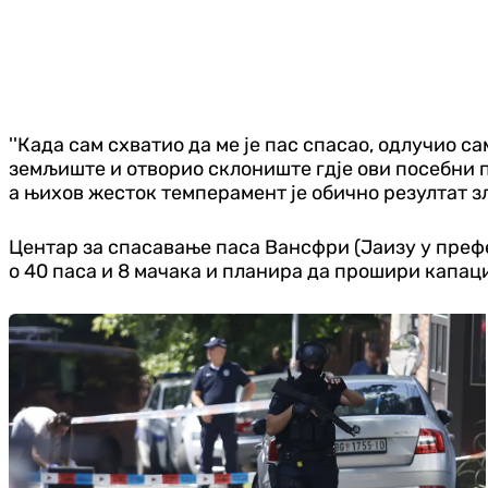
''Када сам схватио да ме је пас спасао, одлучио са
земљиште и отворио склониште гдје ови посебни пс
а њихов жесток темперамент је обично резултат 
Центар за спасавање паса Вансфри (Јаизу у преф
о 40 паса и 8 мачака и планира да прошири капаци