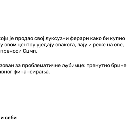
 који је продао свој луксузни ферари како би купио
овом центру уједају свакога, лају и реже на све,
 преноси Сцмп.
изован за проблематичне љубимце: тренутно брине
 јавног финансирања.
 и себи