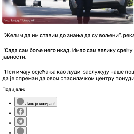
''Желим да им ставим до знања да су вољени'', рек
''Сада сам боље него икад. Имао сам велику срећу 
јавности.
''Пси имају осјећања као људи, заслужују наше пош
да је спреман да овом спасилачком центру понуди
Подијели:
Линк је копиран!