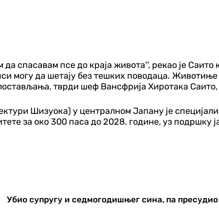
м да спасавам псе до краја живота'', рекао је Саито
и могу да шетају без тешких поводаца. Животиње у 
злостављања, тврди шеф Вансфрија Хиротака Саито,
ектури Шизуока) у централном Јапану је специјал
тете за око 300 паса до 2028. године, уз подршку
Убио супругу и седмогодишњег сина, па пресудио