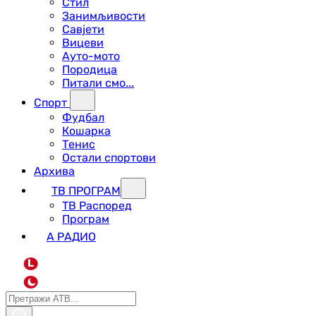
Стил
Занимљивости
Савјети
Вицеви
Ауто-мото
Породица
Питали смо...
Спорт
Фудбал
Кошарка
Тенис
Остали спортови
Архива
ТВ ПРОГРАМ
ТВ Распоред
Програм
А РАДИО
L