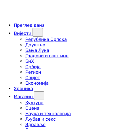
Преглед дана
Вијести
Република Српска
Друштво
Бања Лука
Градови и општине
БиХ
Србија
Регион
Свијет
Економија
Хроника
Магазин
Култура
Сцена
Наука и технологија
Љубав и секс
Здравље