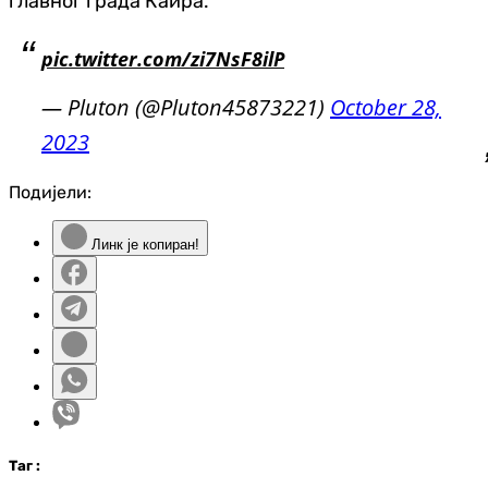
главног града Каира.
pic.twitter.com/zi7NsF8ilP
— Pluton (@Pluton45873221)
October 28,
2023
Подијели:
Линк је копиран!
Таг
: