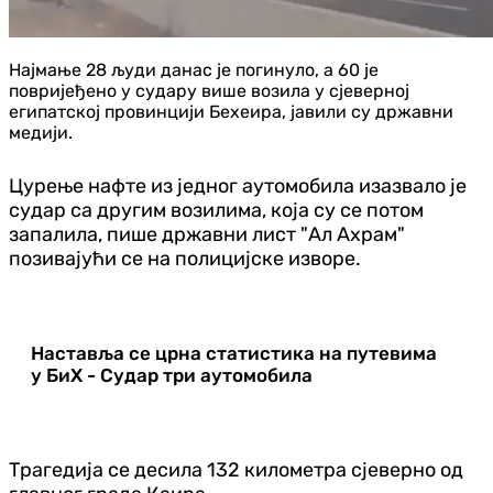
Најмање 28 људи данас је погинуло, а 60 је
повријеђено у судару више возила у сјеверној
египатској провинцији Бехеира, јавили су државни
медији.
Цурење нафте из једног аутомобила изазвало је
судар са другим возилима, која су се потом
запалила, пише државни лист "Ал Ахрам"
позивајући се на полицијске изворе.
Наставља се црна статистика на путевима
у БиХ - Судар три аутомобила
Трагедија се десила 132 километра сјеверно од