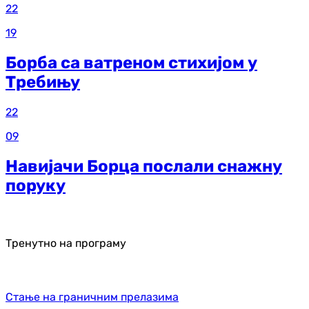
22
19
Борба са ватреном стихијом у
Требињу
22
09
Навијачи Борца послали снажну
поруку
Тренутно на програму
Стање на граничним прелазима