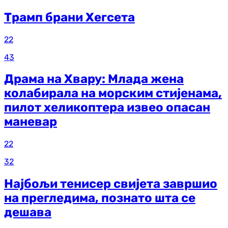
Трамп брани Хегсета
22
43
Драма на Хвару: Млада жена
колабирала на морским стијенама,
пилот хеликоптера извео опасан
маневар
22
32
Најбољи тенисер свијета завршио
на прегледима, познато шта се
дешава