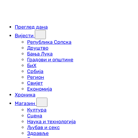
Преглед дана
Вијести
Република Српска
Друштво
Бања Лука
Градови и општине
БиХ
Србија
Регион
Свијет
Економија
Хроника
Магазин
Култура
Сцена
Наука и технологија
Љубав и секс
Здравље