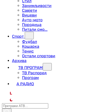
Стил
Занимљивости
Савјети
Вицеви
Ауто-мото
Породица
Питали смо...
Спорт
Фудбал
Кошарка
Тенис
Остали спортови
Архива
ТВ ПРОГРАМ
ТВ Распоред
Програм
А РАДИО
L