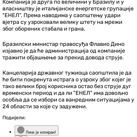
Компанија је друга по величини у Бразилу и у
власништву је италијанске енергетске групације
"ЕНЕЛ". Према наводима у саопштењу удари
вјетра су узроковали велику штету на мрежи
због оборених стабала и грана.
Бразилски министар правосуђа Флавио Дино
изјавио је да ће администрација од компаније
тражити објашњење за прекид довода струје.
Канцеларија државног тужиоца саопштила је да
ће бити покренута истрага о узроку због којег је
тако велики број корисника остао без струје дуг
временски период и да ли "ЕНЕЛ" има довољно
особља да се избори са ванредним ситуацијама у
24 области за које су задужени.
Подијели:
Линк је копиран!