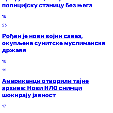
полицијску станицу без њега
18
23
Рођен је нови војни савез,
окупљене сунитске муслиманске
државе
18
16
Американци отворили тајне
архиве: Нови НЛО снимци
шокирају јавност
17