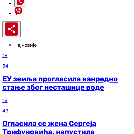
Најновије
18
54
ЕУ земља прогласила ванредно
стање због несташице воде
18
49
Огласила се жена Сергеја
Трифуновића, напустила