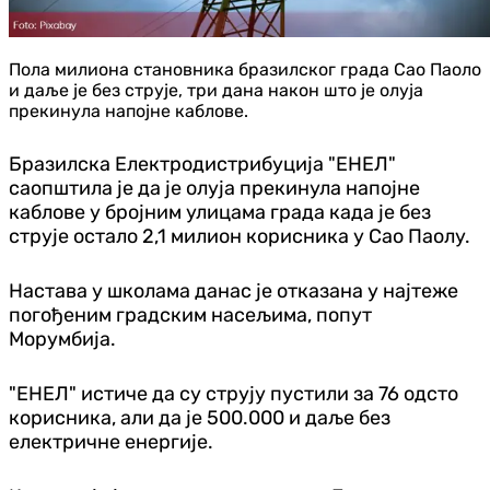
Пола милиона становника бразилског града Сао Паоло
и даље је без струје, три дана након што је олуја
прекинула напојне каблове.
Бразилска Електродистрибуција "ЕНЕЛ"
саопштила је да је олуја прекинула напојне
каблове у бројним улицама града када је без
струје остало 2,1 милион корисника у Сао Паолу.
Настава у школама данас је отказана у најтеже
погођеним градским насељима, попут
Морумбија.
"ЕНЕЛ" истиче да су струју пустили за 76 одсто
корисника, али да је 500.000 и даље без
електричне енергије.