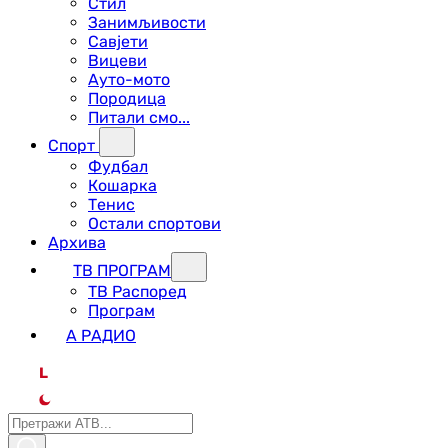
Стил
Занимљивости
Савјети
Вицеви
Ауто-мото
Породица
Питали смо...
Спорт
Фудбал
Кошарка
Тенис
Остали спортови
Архива
ТВ ПРОГРАМ
ТВ Распоред
Програм
А РАДИО
L