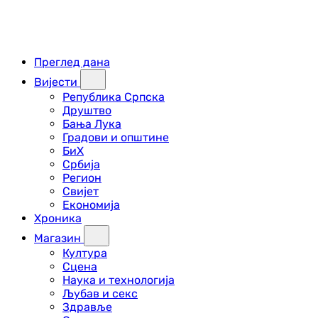
Преглед дана
Вијести
Република Српска
Друштво
Бања Лука
Градови и општине
БиХ
Србија
Регион
Свијет
Економија
Хроника
Магазин
Култура
Сцена
Наука и технологија
Љубав и секс
Здравље