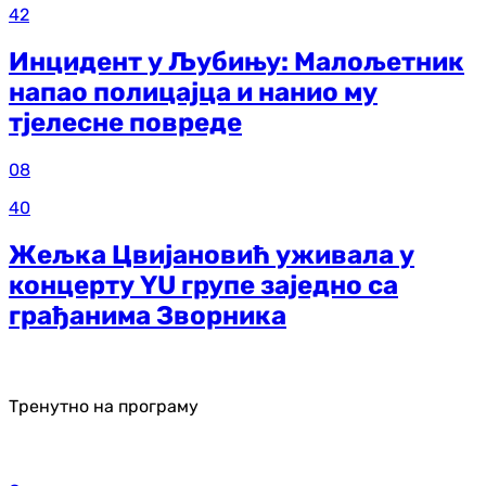
42
Инцидент у Љубињу: Малољетник
напао полицајца и нанио му
тјелесне повреде
08
40
Жељка Цвијановић уживала у
концерту YU групе заједно са
грађанима Зворника
Тренутно на програму