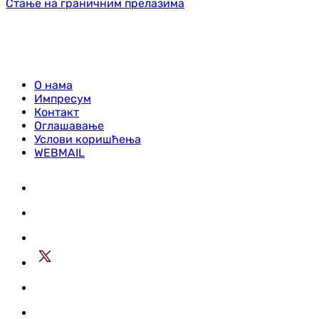
Стање на граничним прелазима
О нама
Импресум
Контакт
Оглашавање
Услови коришћења
WEBMAIL