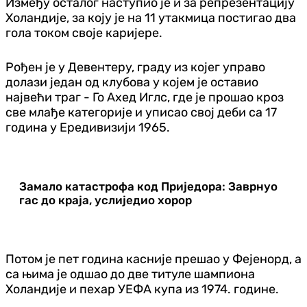
Између осталог наступио је и за репрезентацију
Холандије, за коју је на 11 утакмица постигао два
гола током своје каријере.
Рођен је у Девентеру, граду из којег управо
долази један од клубова у којем је оставио
највећи траг - Го Ахед Иглс, где је прошао кроз
све млађе категорије и уписао свој деби са 17
година у Ередивизији 1965.
Замало катастрофа код Приједора: Заврнуо
гас до краја, услиједио хорор
Потом је пет година касније прешао у Фејенорд, а
са њима је одшао до две титуле шампиона
Холандије и пехар УЕФА купа из 1974. године.