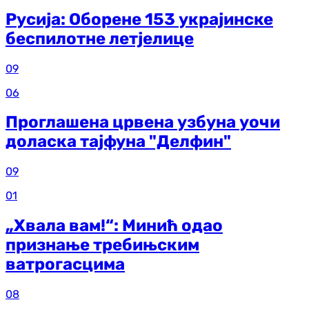
Русија: Оборене 153 украјинске
беспилотне летјелице
09
06
Проглашена црвена узбуна уочи
доласка тајфуна "Делфин"
09
01
„Хвала вам!“: Минић одао
признање требињским
ватрогасцима
08