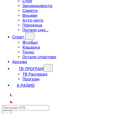
Стил
Занимљивости
Савјети
Вицеви
Ауто-мото
Породица
Питали смо...
Спорт
Фудбал
Кошарка
Тенис
Остали спортови
Архива
ТВ ПРОГРАМ
ТВ Распоред
Програм
А РАДИО
L