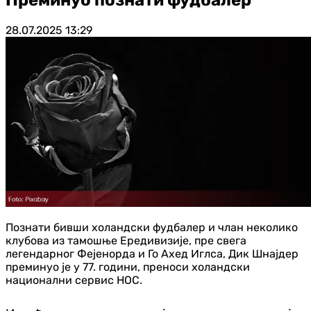
28.07.2025
13:29
Познати бивши холандски фудбалер и члан неколико
клубова из тамошње Ередивизије, пре свега
легендарног Фејенорда и Го Ахед Иглса, Дик Шнајдер
преминуо је у 77. години, преноси холандски
национални сервис НОС.