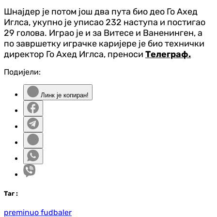
Шнајдер је потом још два пута био део Го Ахед
Иглса, укупно је уписао 232 наступа и постигао
29 голова. Играо је и за Витесе и Ваненинген, а
по завршетку играчке каријере је био технички
директор Го Ахед Иглса, преноси
Телеграф.
Подијели:
Линк је копиран!
Таг
:
preminuo fudbaler